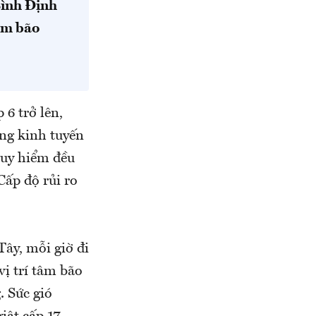
ình Định
tâm bão
6 trở lên,
ông kinh tuyến
guy hiểm đều
Cấp độ rủi ro
Tây, mỗi giờ đi
vị trí tâm bão
g. Sức gió