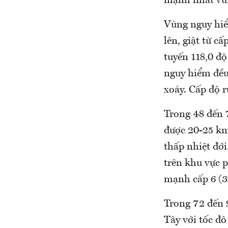
mạnh nhất vùn
Vùng nguy hiểm
lên, giật từ cấ
tuyến 118,0 đ
nguy hiểm đều 
xoáy. Cấp độ r
Trong 48 đến 7
được 20-25 km,
thấp nhiệt đới.
trên khu vực 
mạnh cấp 6 (39
Trong 72 đến 96
Tây với tốc đô