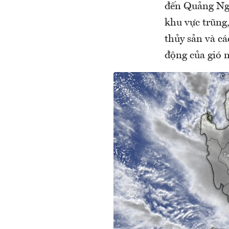
đến Quảng Ngã
khu vực trũng,
thủy sản và 
động của gió m