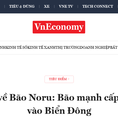
TIÊU & DÙNG
XE
VNE TV
TECH CONNECT
ÍNH
KINH TẾ SỐ
KINH TẾ XANH
THỊ TRƯỜNG
DOANH NGHIỆP
BẤT
TIÊU ĐIỂM
về Bão Noru: Bão mạnh cấp
vào Biển Đông