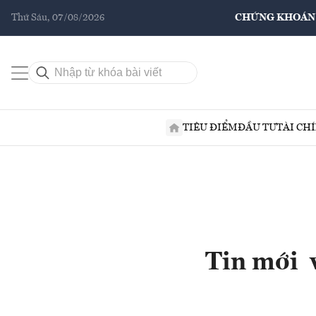
Thứ Sáu, 07/08/2026
CHỨNG KHOÁN
TIÊU ĐIỂM
ĐẦU TƯ
TÀI CH
Tin mới 