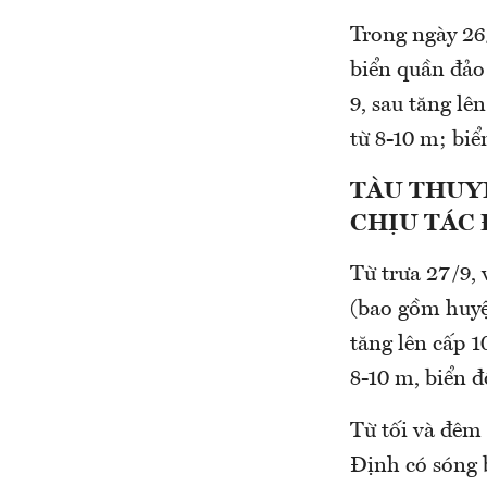
Trong ngày 26/
biển quần đả
9, sau tăng lê
từ 8-10 m; biể
TÀU THUY
CHỊU TÁC
Từ trưa 27/9,
(bao gồm huyệ
tăng lên cấp 1
8-10 m, biển 
Từ tối và đ
Định có sóng 