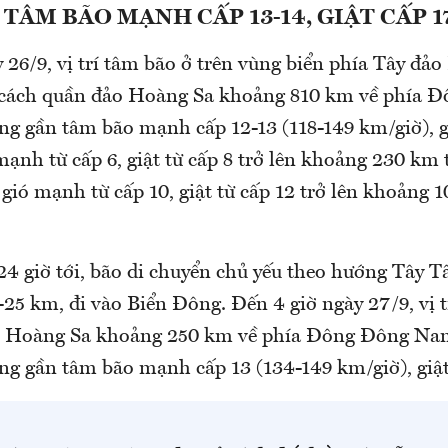
TÂM BÃO MẠNH CẤP 13-14, GIẬT CẤP 1
 26/9, vị trí tâm bão ở trên vùng biển phía Tây đả
, cách quần đảo Hoàng Sa khoảng 810 km về phía Đô
g gần tâm bão mạnh cấp 12-13 (118-149 km/giờ), gi
ạnh từ cấp 6, giật từ cấp 8 trở lên khoảng 230 km 
gió mạnh từ cấp 10, giật từ cấp 12 trở lên khoảng 
4 giờ tới, bão di chuyển chủ yếu theo hướng Tây Tâ
-25 km, đi vào Biển Đông. Đến 4 giờ ngày 27/9, vị 
o Hoàng Sa khoảng 250 km về phía Đông Đông Nam
g gần tâm bão mạnh cấp 13 (134-149 km/giờ), giậ