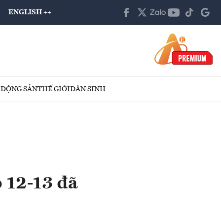
ENGLISH ++
 ĐỘNG SẢN
THẾ GIỚI
DÂN SINH
 12-13 đã