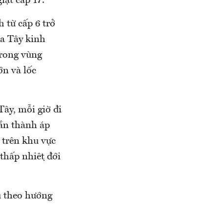
ật cấp 17.
 từ cấp 6 trở
ía Tây kinh
trong vùng
ớn và lốc
Tây, mỗi giờ đi
 dần thành áp
ở trên khu vực
ấp nhiệt đới
ếu theo hướng