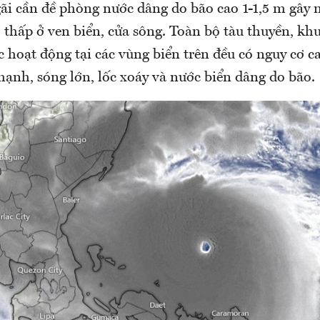
i cần đề phòng nước dâng do bão cao 1-1,5 m gây n
 thấp ở ven biển, cửa sông. Toàn bộ tàu thuyền, khu
các hoạt động tại các vùng biển trên đều có nguy cơ c
ạnh, sóng lớn, lốc xoáy và nước biển dâng do bão.