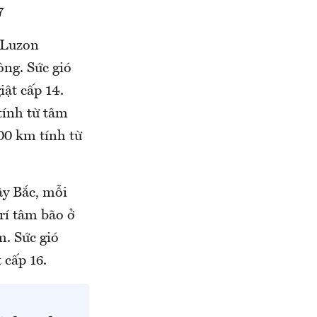
7
o Luzon
ng. Sức gió
ật cấp 14.
tính từ tâm
100 km tính từ
y Bắc, mỗi
trí tâm bão ở
. Sức gió
t cấp 16.