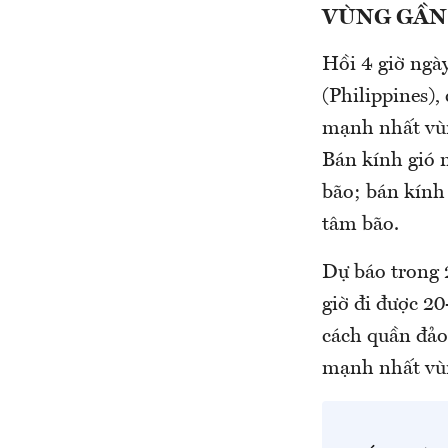
VÙNG GẦN 
Hồi 4 giờ ngày
(Philippines)
mạnh nhất vùn
Bán kính gió m
bão; bán kính 
tâm bão.
Dự báo trong 2
giờ đi được 20
cách quần đả
mạnh nhất vùn