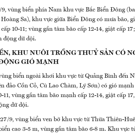
9, vùng biển phía Nam khu vực Bắc Biển Đông (
o Hoàng Sa), khu vực giữa Biển Đông có mưa bão, g
n cấp 10-11; vùng gần tâm bão cấp 12-14, giật cấp 17
n động dữ dội.
ỀN, KHU NUÔI TRỒNG THUỶ SẢN CÓ N
 ĐỘNG GIÓ MẠNH
 vùng biển ngoài khơi khu vực từ Quảng Bình đến
n đảo Cồn Cỏ, Cù Lao Chàm, Lý Sơn) có gió mạnh 
0-11, vùng gần tâm bão mạnh cấp 12-14, giật cấp 17
động dữ dội.
êm 27/9, vùng biển ven bờ khu vực từ Thừa Thiên-Hu
biển cao 3-5 m, vùng gần tâm bão 6-8 m. Khu vực t