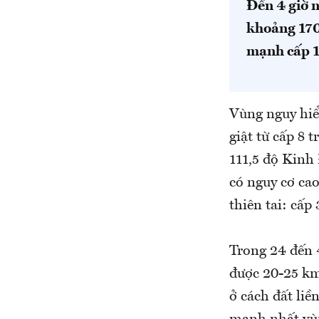
Đến 4 giờ ng
khoảng 17
mạnh cấp 13
Vùng nguy hiểm
giật từ cấp 8 t
111,5 độ Kinh
có nguy cơ cao
thiên tai: cấp
Trong 24 đến 4
được 20-25 km 
ở cách đất li