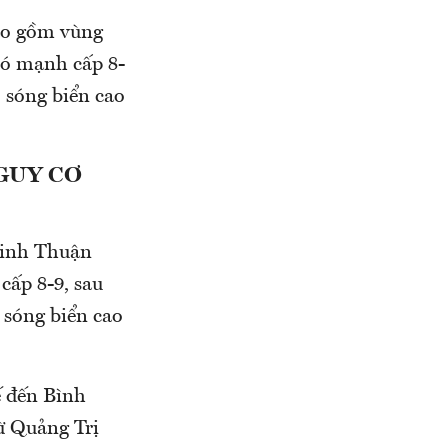
bao gồm vùng
ió mạnh cấp 8-
; sóng biển cao
GUY CƠ
 Ninh Thuận
cấp 8-9, sau
, sóng biển cao
ế đến Bình
ừ Quảng Trị