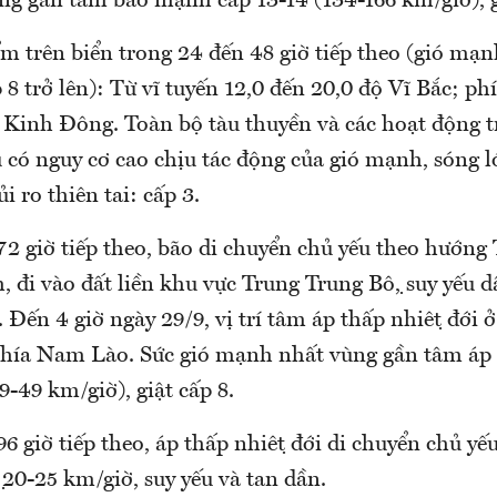
g gần tâm bão mạnh cấp 13-14 (134-166 km/giờ), gi
 trên biển trong 24 đến 48 giờ tiếp theo (gió mạnh
p 8 trở lên): Từ vĩ tuyến 12,0 đến 20,0 độ Vĩ Bắc; ph
ộ Kinh Đông. Toàn bộ tàu thuyền và các hoạt động 
có nguy cơ cao chịu tác động của gió mạnh, sóng l
ủi ro thiên tai: cấp 3.
2 giờ tiếp theo, bão di chuyển chủ yếu theo hướng 
 đi vào đất liền khu vực Trung Trung Bộ, suy yếu
 Đến 4 giờ ngày 29/9, vị trí tâm áp thấp nhiệt đới 
phía Nam Lào. Sức gió mạnh nhất vùng gần tâm áp th
-49 km/giờ), giật cấp 8.
 giờ tiếp theo, áp thấp nhiệt đới di chuyển chủ y
̣ 20-25 km/giờ, suy yếu và tan dần.