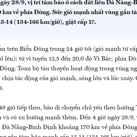
ày 28/9, vị trí tâm bão ở cách đất liền Đà Nẵng-B
0 km về phía Đông. Sức gió mạnh nhất vùng gần 
-14 (134-166 km/giờ), giật cấp 17.
 trên Biển Đông trong 24 giờ tới (gió mạnh từ cấp 
rở lên): từ vĩ tuyến 12,5 đến 20,0 độ Vĩ Bắc; phía Đ
 Đông. Toàn bộ tàu thuyền hoạt động trong vùng n
 chịu tác động của gió mạnh, sóng lớn và lốc xoáy. 
 3.
8 giờ tiếp theo, bão di chuyển chủ yếu theo hướng 
và có xu hướng mạnh thêm. Đến 4 giờ ngày 28/9, 
ền Đà Nẵng-Bình Định khoảng 170 km về phía Đôn