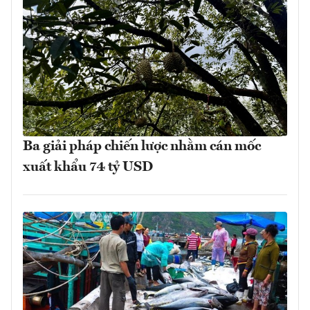
Ba giải pháp chiến lược nhằm cán mốc
xuất khẩu 74 tỷ USD