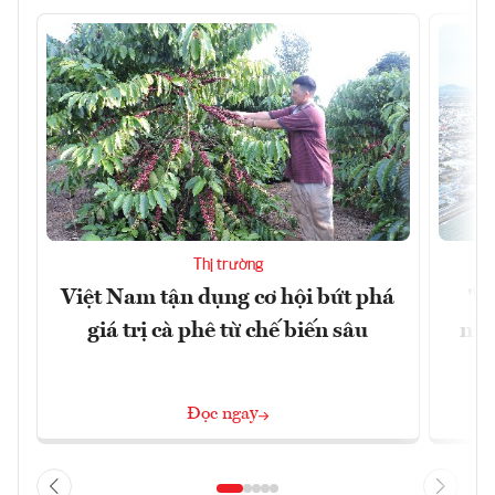
Thị trường
Việt Nam tận dụng cơ hội bứt phá
"H
giá trị cà phê từ chế biến sâu
nhì
Đọc ngay