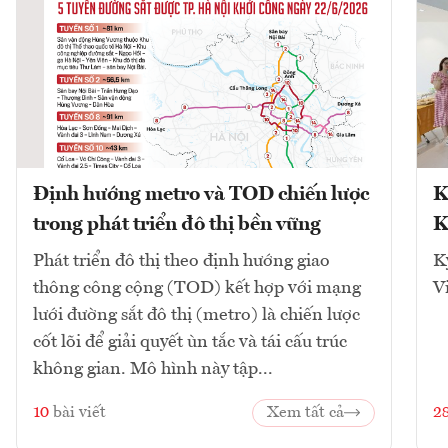
Định hướng metro và TOD chiến lược
K
trong phát triển đô thị bền vững
K
Phát triển đô thị theo định hướng giao
K
thông công cộng (TOD) kết hợp với mạng
V
lưới đường sắt đô thị (metro) là chiến lược
cốt lõi để giải quyết ùn tắc và tái cấu trúc
không gian. Mô hình này tập...
10
bài viết
Xem tất cả
2