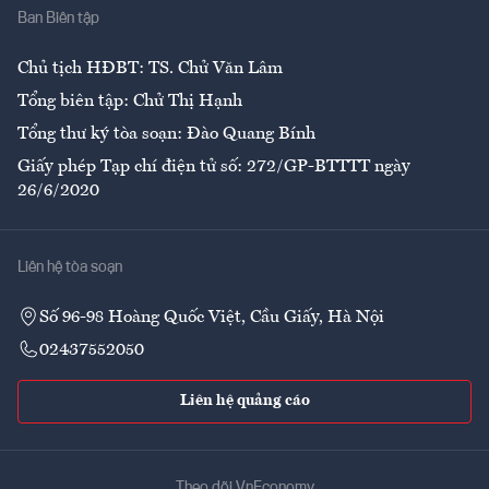
Ban Biên tập
Ẩm thực
Chủ tịch HĐBT: TS. Chử Văn Lâm
Tổng biên tập: Chử Thị Hạnh
Tổng thư ký tòa soạn: Đào Quang Bính
Giấy phép Tạp chí điện tử số: 272/GP-BTTTT ngày
26/6/2020
Liên hệ tòa soạn
Số 96-98 Hoàng Quốc Việt, Cầu Giấy, Hà Nội
02437552050
Liên hệ quảng cáo
Theo dõi VnEconomy