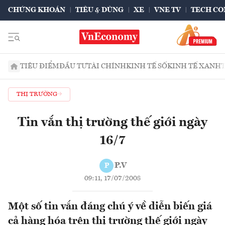
CHỨNG KHOÁN
TIÊU & DÙNG
XE
VNE TV
TECH CO
TIÊU ĐIỂM
ĐẦU TƯ
TÀI CHÍNH
KINH TẾ SỐ
KINH TẾ XANH
THỊ TRƯỜNG
Tin vắn thị trường thế giới ngày
16/7
P.V
P
09:11, 17/07/2008
Một số tin vắn đáng chú ý về diễn biến giá
cả hàng hóa trên thị trường thế giới ngày