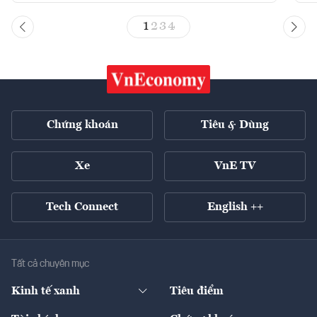
1
2
3
4
Chứng khoán
Tiêu & Dùng
Xe
VnE TV
Tech Connect
English ++
Tất cả chuyên mục
Kinh tế xanh
Tiêu điểm
Chuyển động xanh