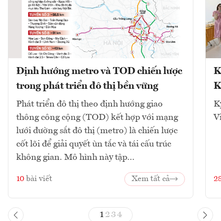
Định hướng metro và TOD chiến lược
K
trong phát triển đô thị bền vững
K
Phát triển đô thị theo định hướng giao
K
thông công cộng (TOD) kết hợp với mạng
V
lưới đường sắt đô thị (metro) là chiến lược
cốt lõi để giải quyết ùn tắc và tái cấu trúc
không gian. Mô hình này tập...
10
bài viết
Xem tất cả
2
1
2
3
4