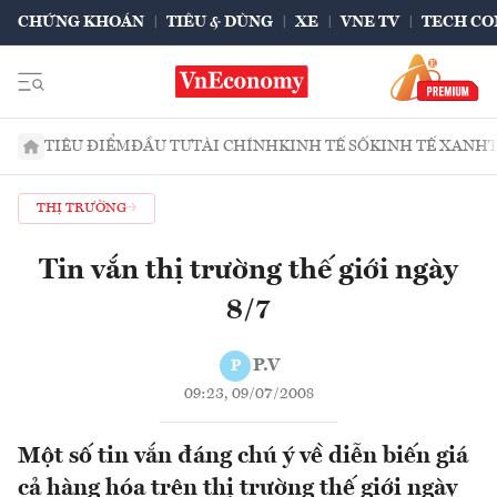
CHỨNG KHOÁN
TIÊU & DÙNG
XE
VNE TV
TECH CO
TIÊU ĐIỂM
ĐẦU TƯ
TÀI CHÍNH
KINH TẾ SỐ
KINH TẾ XANH
THỊ TRƯỜNG
Tin vắn thị trường thế giới ngày
8/7
P.V
P
09:23, 09/07/2008
Một số tin vắn đáng chú ý về diễn biến giá
cả hàng hóa trên thị trường thế giới ngày