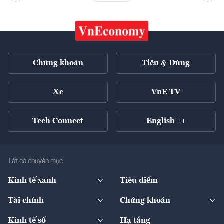
Chứng khoán
Tiêu & Dùng
Xe
VnE TV
Tech Connect
English ++
Tất cả chuyên mục
Kinh tế xanh
Tiêu điểm
Chuyển động xanh
Tài chính
Chứng khoán
Pháp lý
Ngân hàng
Doanh nghiệp niêm yết
Kinh tế số
Hạ tầng