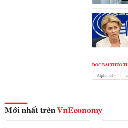
ĐỌC BÀI THEO T
Alphabet
c
Mới nhất trên
VnEconomy