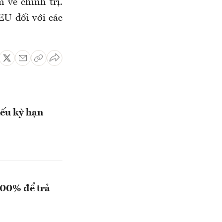
 về chính trị.
EU đối với các
iếu kỳ hạn
100% để trả