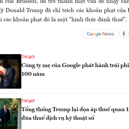
 của Brussels, đã trở thành một vấn đề nhạy cảm
 Donald Trump đã chỉ trích các khoản phạt của 
i các khoản phạt đó là một "hình thức đánh thuế".
Thế giới
Công ty mẹ của Google phát hành trái ph
100 năm
Thế giới
Tổng thống Trump lại dọa áp thuế quan 
đũa thuế dịch vụ kỹ thuật số