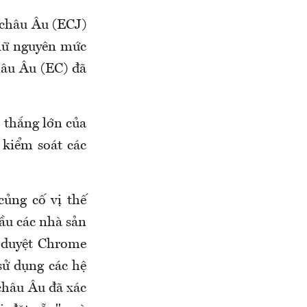
 châu Âu (ECJ)
giữ nguyên mức
hâu Âu (EC) đã
 thắng lớn của
 kiểm soát các
củng cố vị thế
cầu các nhà sản
h duyệt Chrome
sử dụng các hệ
châu Âu đã xác