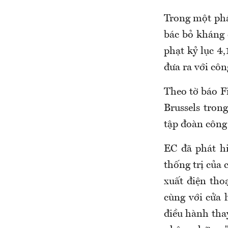
Trong một phá
bác bỏ kháng 
phạt kỷ lục 4
đưa ra với cô
Theo tờ báo F
Brussels tron
tập đoàn công 
EC đã phát hi
thống trị của 
xuất điện tho
cùng với cửa 
điều hành tha