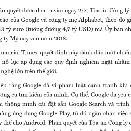
n quyết được đưa ra vào ngày 2/7, Tòa án Công lý
cáo của Google và công ty mẹ Alphabet, theo đó 
,13 tỷ euro (tương đương 4,7 tỷ USD) mà Ủy ban c
ng ty Mỹ này vào năm 2018.
inancial Times, quyết định này đánh dấu một chiến
g nỗ lực áp dụng các quy định nghiêm ngặt nhằm
nghệ lớn trên thế giới.
ện rằng Google đã vi phạm luật cạnh tranh khi 
công cụ tìm kiếm của mình. Cụ thể, Google đã yêu 
ại thông minh cài đặt sẵn Google Search và trìn
hàng ứng dụng Google Play, từ đó ngăn chặn việc 
y thế cho Android. Phán quyết của Tòa án Công lý 