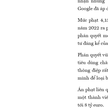
nhận những "
Google đã áp 
Mức phạt 4,1
năm 2022 ra p
phán quyết m
tư đáng kể củ
Phán quyết vừ
tiêu dùng ch
thông điệp rấ
mình để loại b
Án phạt liên 
một thành viê
tới 8 tỷ euro.