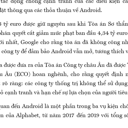
tác động chống cạnh tranh của các điều kiện cà
đặt thông qua các thỏa thuận về Android.
3 tỷ euro được giữ nguyên sau khi Tòa án Sơ thẩ
hán quyết cắt giảm mức phạt ban đầu 4,34 tỷ euro
ới nhất, Google cho rằng tòa án đã không công n
a công ty để đảm bảo Android vẫn mở, tương thích 
a được đưa ra của Tòa án Công ty châu Âu đã được
âu Âu (ECO) hoan nghênh, cho rằng quyết định n
t rõ ràng: các công ty thống trị không thể sử dụng
ỏ cạnh tranh và hạn chế sự lựa chọn của người tiêu
quan đến Android là một phần trong ba vụ kiện chố
n của Alphabet, từ năm 2017 đến 2019 với tổng số