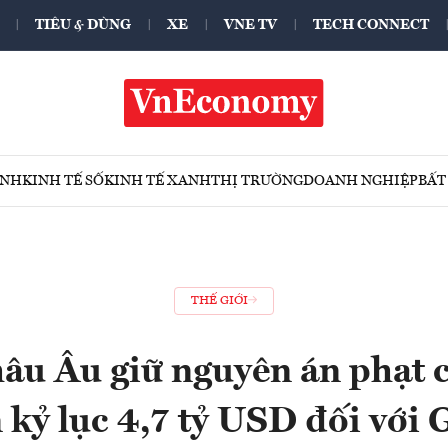
TIÊU & DÙNG
XE
VNE TV
TECH CONNECT
ÍNH
KINH TẾ SỐ
KINH TẾ XANH
THỊ TRƯỜNG
DOANH NGHIỆP
BẤT
THẾ GIỚI
hâu Âu giữ nguyên án phạt 
 kỷ lục 4,7 tỷ USD đối với 