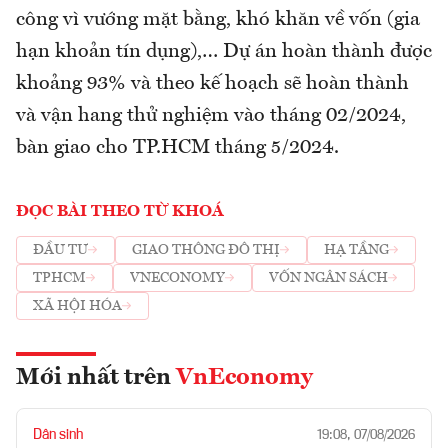
công vì vướng mặt bằng, khó khăn về vốn (gia
hạn khoản tín dụng),… Dự án hoàn thành được
khoảng 93% và theo kế hoạch sẽ hoàn thành
và vận hang thử nghiệm vào tháng 02/2024,
bàn giao cho TP.HCM tháng 5/2024.
ĐỌC BÀI THEO TỪ KHOÁ
ĐẦU TƯ
GIAO THÔNG ĐÔ THỊ
HẠ TẦNG
TPHCM
VNECONOMY
VỐN NGÂN SÁCH
XÃ HỘI HÓA
Mới nhất trên
VnEconomy
Dân sinh
19:08, 07/08/2026