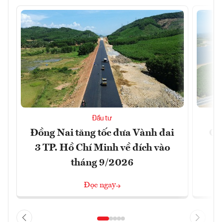
Đầu tư
Đồng Nai tăng tốc đưa Vành đai
Ca
3 TP. Hồ Chí Minh về đích vào
T
tháng 9/2026
Đọc ngay