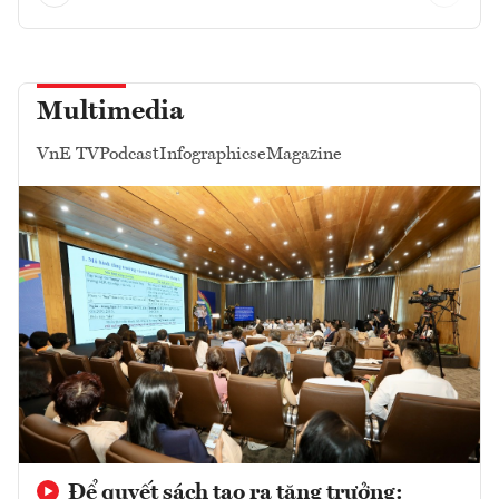
Multimedia
VnE TV
Podcast
Infographics
eMagazine
Để quyết sách tạo ra tăng trưởng: