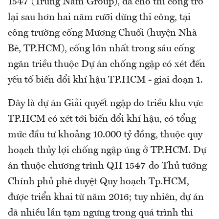
1547 (Trung Nam Group), đã cho thi công trở
lại sau hơn hai năm rưỡi dừng thi công, tại
công trường cống Mương Chuối (huyện Nhà
Bè, TP.HCM), cống lớn nhất trong sáu cống
ngăn triều thuộc Dự án chống ngập có xét đến
yếu tố biến đổi khí hậu TP.HCM - giai đoạn 1.
Đây là dự án Giải quyết ngập do triều khu vực
TP.HCM có xét tới biến đổi khí hậu, có tổng
mức đầu tư khoảng 10.000 tỷ đồng, thuộc quy
hoạch thủy lợi chống ngập úng ở TP.HCM. Dự
án thuộc chương trình QH 1547 do Thủ tướng
Chính phủ phê duyệt Quy hoạch Tp.HCM,
được triển khai từ năm 2016; tuy nhiên, dự án
đã nhiều lần tạm ngưng trong quá trình thi