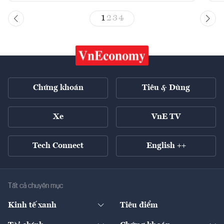
1
2
3
4
Chứng khoán
Tiêu & Dùng
Xe
VnE TV
Tech Connect
English ++
Tất cả chuyên mục
Kinh tế xanh
Tiêu điểm
Chuyển động xanh