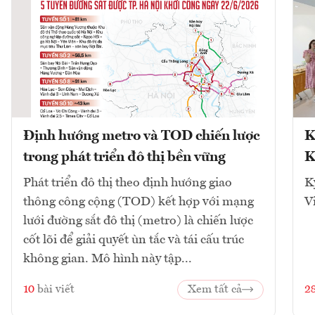
Định hướng metro và TOD chiến lược
K
trong phát triển đô thị bền vững
K
Phát triển đô thị theo định hướng giao
K
thông công cộng (TOD) kết hợp với mạng
V
lưới đường sắt đô thị (metro) là chiến lược
cốt lõi để giải quyết ùn tắc và tái cấu trúc
không gian. Mô hình này tập...
10
bài viết
Xem tất cả
2