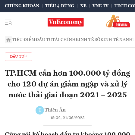
CHỨNG KHOÁN
TIÊU & DÙNG
XE
VNE TV
TECH CO
TIÊU ĐIỂM
ĐẦU TƯ
TÀI CHÍNH
KINH TẾ SỐ
KINH TẾ XANH
ĐẦU TƯ
TP.HCM cần hơn 100.000 tỷ đồng
cho 120 dự án giảm ngập và xử lý
nước thải giai đoạn 2021 – 2025
Thiên Ân
T
18:02, 21/06/2023
Cùng với kế hoạch đầu tư khoảng 100.000