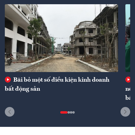
Bãi bỏ một số điều kiện kinh doanh
bất động sản
nôn
bất