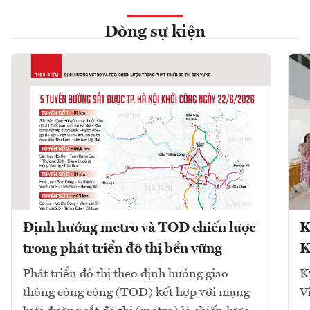
Dòng sự kiện
Định hướng metro và TOD chiến lược
K
trong phát triển đô thị bền vững
K
Phát triển đô thị theo định hướng giao
K
thông công cộng (TOD) kết hợp với mạng
V