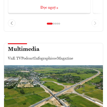
Đọc ngay
Multimedia
VnE TV
Podcast
Infographics
eMagazine