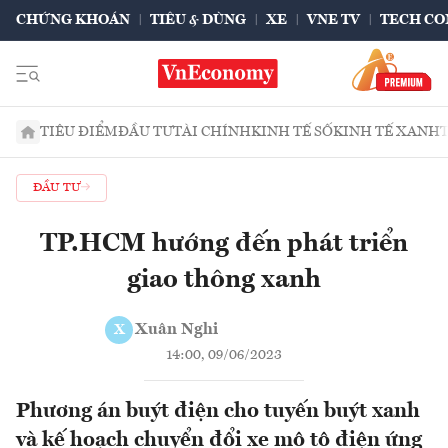
CHỨNG KHOÁN
TIÊU & DÙNG
XE
VNE TV
TECH CO
TIÊU ĐIỂM
ĐẦU TƯ
TÀI CHÍNH
KINH TẾ SỐ
KINH TẾ XANH
ĐẦU TƯ
TP.HCM hướng đến phát triển
giao thông xanh
Xuân Nghi
X
14:00, 09/06/2023
Phương án buýt điện cho tuyến buýt xanh
và kế hoạch chuyển đổi xe mô tô điện ứng