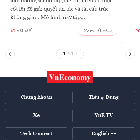
lưới đường sắt đô thị (metro) là chiến lược
cốt lõi để giải quyết ùn tắc và tái cấu trúc
không gian. Mô hình này tập...
10
bài viết
Xem tất cả
2
1
2
3
4
Chứng khoán
Tiêu & Dùng
Xe
VnE TV
Tech Connect
English ++