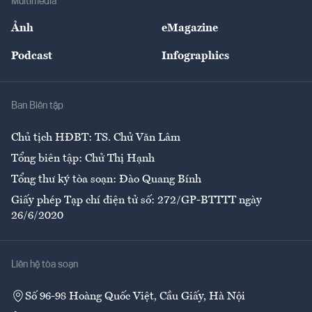
Multimedia
Sự kiện
Nhân lực
Ảnh
eMagazine
Đẹp +
An sinh
Podcast
Infographics
Giải trí
Y tế
Nhà
Ban Biên tập
Ẩm thực
Chủ tịch HĐBT: TS. Chử Văn Lâm
Tổng biên tập: Chử Thị Hạnh
Tổng thư ký tòa soạn: Đào Quang Bính
Giấy phép Tạp chí điện tử số: 272/GP-BTTTT ngày
26/6/2020
Liên hệ tòa soạn
Số 96-98 Hoàng Quốc Việt, Cầu Giấy, Hà Nội