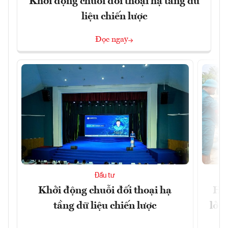
Khởi động chuỗi đối thoại hạ tầng dữ
liệu chiến lược
Đọc ngay
Đầu tư
Khởi động chuỗi đối thoại hạ
Huế
tầng dữ liệu chiến lược
lở 