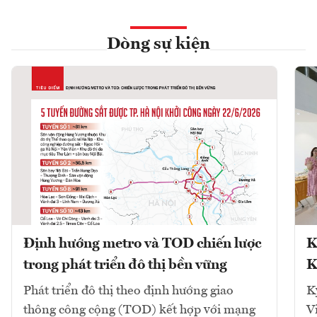
Dòng sự kiện
Định hướng metro và TOD chiến lược
K
trong phát triển đô thị bền vững
K
Phát triển đô thị theo định hướng giao
K
thông công cộng (TOD) kết hợp với mạng
V