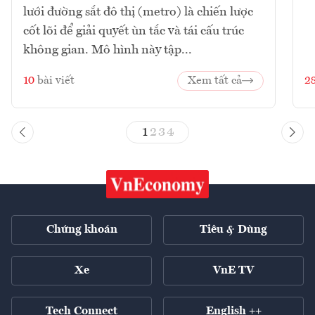
lưới đường sắt đô thị (metro) là chiến lược
cốt lõi để giải quyết ùn tắc và tái cấu trúc
không gian. Mô hình này tập...
10
bài viết
Xem tất cả
2
1
2
3
4
Chứng khoán
Tiêu & Dùng
Xe
VnE TV
Tech Connect
English ++