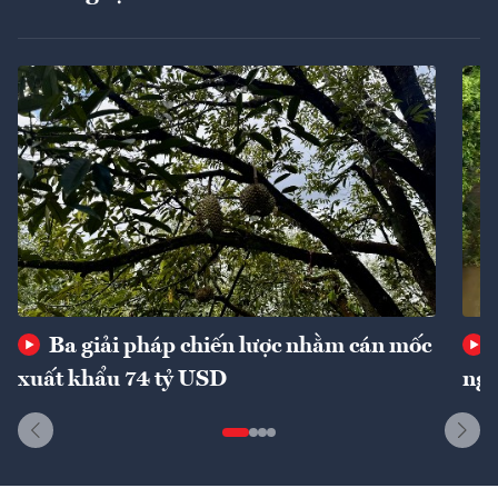
Ba giải pháp chiến lược nhằm cán mốc
xuất khẩu 74 tỷ USD
ngu