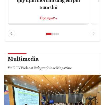
quy định mới làm tăng chi phí
dựn
tuân thủ
Đọc ngay
Multimedia
VnE TV
Podcast
Infographics
eMagazine