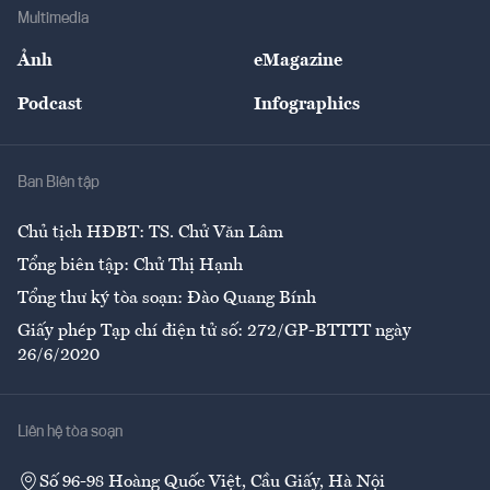
Địa phương
Thị trường
Bảo hiểm
Multimedia
Sự kiện
Nhân lực
Ảnh
eMagazine
Đẹp +
An sinh
Podcast
Infographics
Giải trí
Y tế
Nhà
Ban Biên tập
Ẩm thực
Chủ tịch HĐBT: TS. Chử Văn Lâm
Tổng biên tập: Chử Thị Hạnh
Tổng thư ký tòa soạn: Đào Quang Bính
Giấy phép Tạp chí điện tử số: 272/GP-BTTTT ngày
26/6/2020
Liên hệ tòa soạn
Số 96-98 Hoàng Quốc Việt, Cầu Giấy, Hà Nội