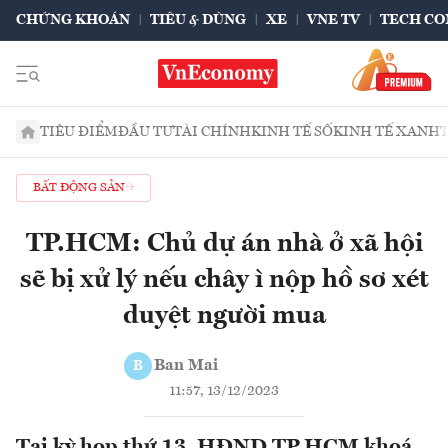
CHỨNG KHOÁN
TIÊU & DÙNG
XE
VNE TV
TECH CO
TIÊU ĐIỂM
ĐẦU TƯ
TÀI CHÍNH
KINH TẾ SỐ
KINH TẾ XANH
BẤT ĐỘNG SẢN
TP.HCM: Chủ dự án nhà ở xã hội
sẽ bị xử lý nếu chây ì nộp hồ sơ xét
duyệt người mua
Ban Mai
B
11:57, 13/12/2023
Tại kỳ họp thứ 13, HĐND TP.HCM khoá