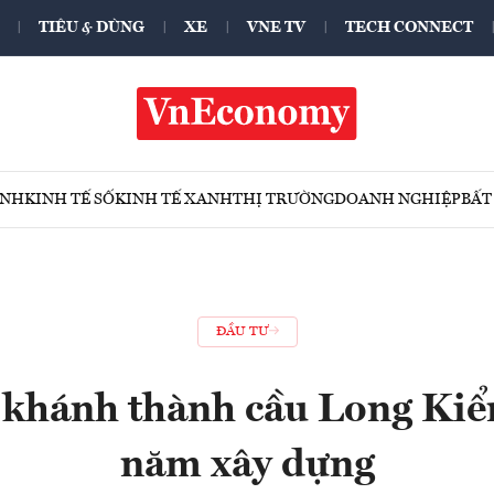
TIÊU & DÙNG
XE
VNE TV
TECH CONNECT
ÍNH
KINH TẾ SỐ
KINH TẾ XANH
THỊ TRƯỜNG
DOANH NGHIỆP
BẤT
ĐẦU TƯ
hánh thành cầu Long Kiể
năm xây dựng