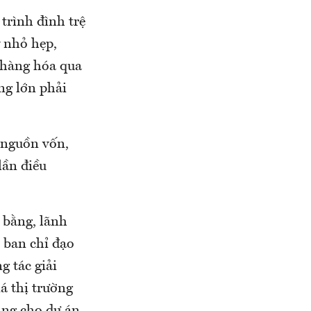
rình đình trệ
ỹ nhỏ hẹp,
 hàng hóa qua
ọng lớn phải
 nguồn vốn,
lần điều
 bằng, lãnh
 ban chỉ đạo
g tác giải
á thị trường