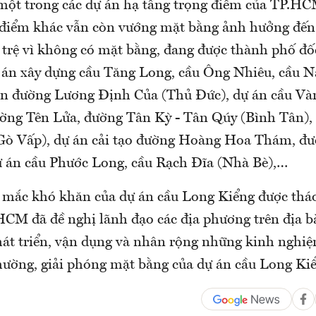
 một trong các dự án hạ tầng trọng điểm của TP.HC
 điểm khác vẫn còn vướng mặt bằng ảnh hưởng đến 
 trệ vì không có mặt bằng, đang được thành phố đốc
 án xây dựng cầu Tăng Long, cầu Ông Nhiêu, cầu N
n đường Lương Định Của (Thủ Đức), dự án cầu Và
ường Tên Lửa, đường Tân Kỳ - Tân Qúy (Bình Tân),
Gò Vấp), dự án cải tạo đường Hoàng Hoa Thám, đ
ự án cầu Phước Long, cầu Rạch Đĩa (Nhà Bè),…
 mắc khó khăn của dự án cầu Long Kiểng được thá
CM đã đề nghị lãnh đạo các địa phương trên địa 
hát triển, vận dụng và nhân rộng những kinh nghiệ
thường, giải phóng mặt bằng của dự án cầu Long Ki