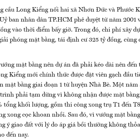
g cầu Long Kiểng nối hai xã Nhơn Đức và Phước K
 Uỷ ban nhân dân TP.HCM phê duyệt từ năm 2001 
đồng vào thời điểm bấy giờ. Trong đó, chi phí xây dự
giải phóng mặt bằng, tái định cư 325 tỷ đồng, cùng 
 vướng mặt bằng nên dự án đã phải kéo dài nên đến
ng Kiểng mới chính thức được đặt viên gạch đầu ti
 mặt bằng giai đoạn 1 từ huyện Nhà Bè. Một năm 
 trình phải tạm dừng vì không nhận được mặt bằng.
 tổng khối lượng, gồm thi công xong trụ T1 đến T8,
ông xong cọc khoan nhồi. Sau đó, vì vướng mặt bằn
 ý giao đất với lý do áp giá bồi thường không thỏ
ho đến nay.