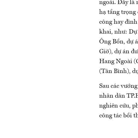
ngoái. Đây là
hạ tầng trọng
công hay đình
khai, như: Dự
Ông Bồn, dự á
Giờ), dự án đ
Hang Ngoài (
(Tân Bình), d
Sau các vướng
nhân dân TP.H
nghiên cứu, p
công tác bồi 