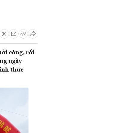
i công, rồi
áng ngày
ính thức