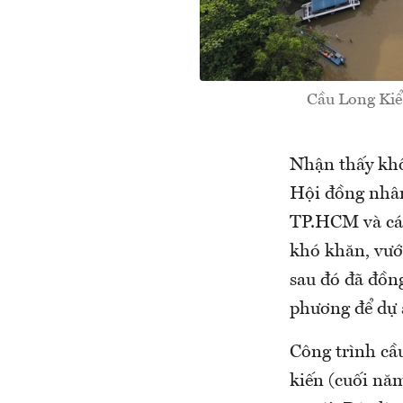
Cầu Long Kiể
Nhận thấy khô
Hội đồng nhân
TP.HCM và các 
khó khăn, vướ
sau đó đã đồn
phương để dự 
Công trình cầ
kiến (cuối nă