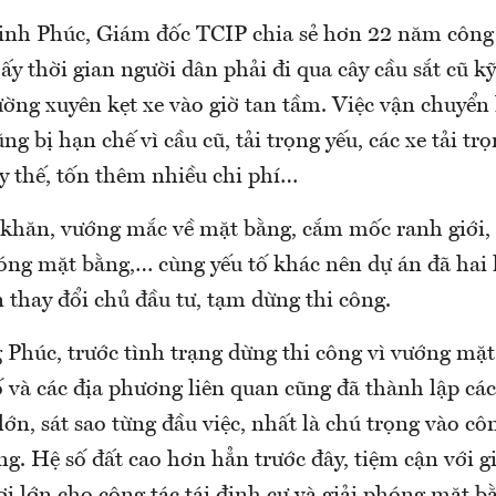
h Phúc, Giám đốc TCIP chia sẻ hơn 22 năm công t
ấy thời gian người dân phải đi qua cây cầu sắt cũ k
ường xuyên kẹt xe vào giờ tan tầm. Việc vận chuyển
ng bị hạn chế vì cầu cũ, tải trọng yếu, các xe tải tr
y thế, tốn thêm nhiều chi phí…
khăn, vướng mắc về mặt bằng, cắm mốc ranh giới,
hóng mặt bằng,… cùng yếu tố khác nên dự án đã hai 
 thay đổi chủ đầu tư, tạm dừng thi công.
 Phúc, trước tình trạng dừng thi công vì vướng mặt
 và các địa phương liên quan cũng đã thành lập các
lớn, sát sao từng đầu việc, nhất là chú trọng vào côn
. Hệ số đất cao hơn hẳn trước đây, tiệm cận với gi