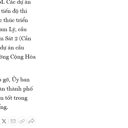
M. Các dự án
tiến độ thi
 thúc triển
am Lý, cầu
m Sát 2 (Cần
 dự án cầu
ường Cộng Hòa
o gỡ, Ủy ban
bàn thành phố
m tốt trong
ểng.