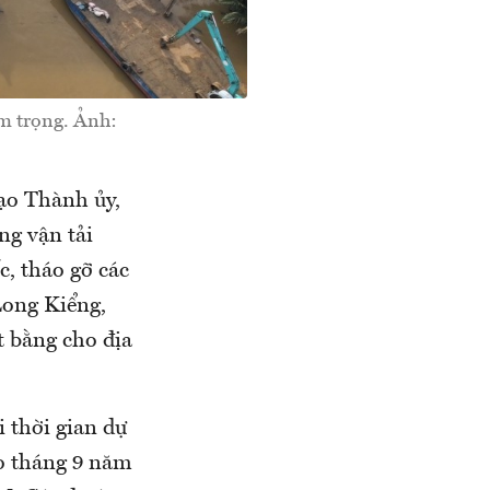
m trọng. Ảnh:
đạo Thành ủy,
g vận tải
c, tháo gỡ các
Long Kiểng,
t bằng cho địa
 thời gian dự
o tháng 9 năm