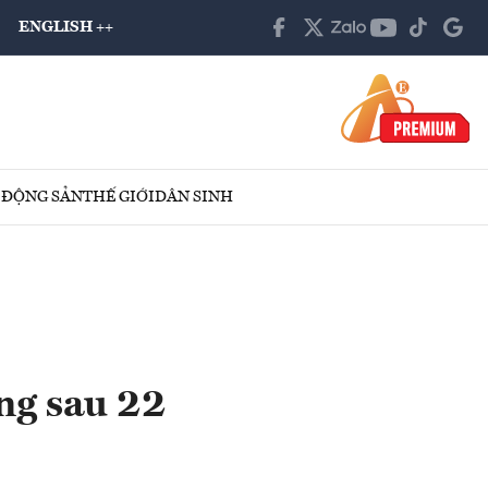
ENGLISH ++
 ĐỘNG SẢN
THẾ GIỚI
DÂN SINH
ng sau 22