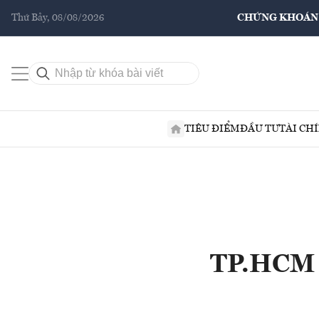
Thứ Bảy, 08/08/2026
CHỨNG KHOÁN
TIÊU ĐIỂM
ĐẦU TƯ
TÀI CH
TP.HCM k