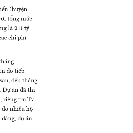
iển (huyện
với tổng mức
ng là 211 tỷ
các chi phí
 tháng
ên do tiếp
sau, đến tháng
 Dự án đã thi
 riêng trụ T7
g do nhiều hộ
a đáng, dự án