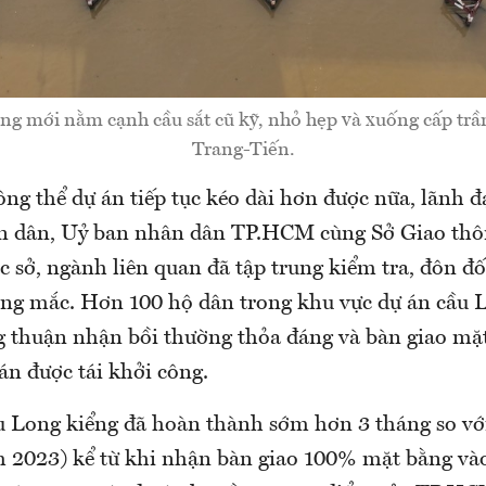
ng mới nằm cạnh cầu sắt cũ kỹ, nhỏ hẹp và xuống cấp trầ
Trang-Tiến.
ng thể dự án tiếp tục kéo dài hơn được nữa, lãnh 
 dân, Uỷ ban nhân dân TP.HCM cùng Sở Giao thôn
sở, ngành liên quan đã tập trung kiểm tra, đôn đố
ng mắc. Hơn 100 hộ dân trong khu vực dự án cầu 
g thuận nhận bồi thường thỏa đáng và bàn giao mặ
án được tái khởi công.
u Long kiểng đã hoàn thành sớm hơn 3 tháng so với
m 2023) kể từ khi nhận bàn giao 100% mặt bằng và