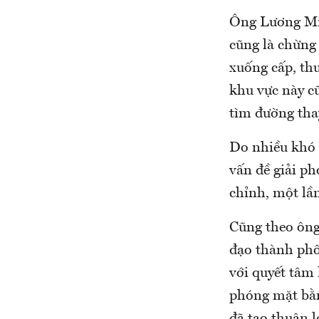
Ông Lương Min
cũng là chừng 
xuống cấp, th
khu vực này cũ
tìm đường tha
Do nhiều khó 
vấn đề giải p
chỉnh, một lần
Cũng theo ông
đạo thành phố
với quyết tâm 
phóng mặt bằng