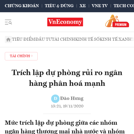
CHỨNG KHOÁN
TIÊU & DÙNG
XE
VNE TV
TECH CO
TIÊU ĐIỂM
ĐẦU TƯ
TÀI CHÍNH
KINH TẾ SỐ
KINH TẾ XANH
TÀI CHÍNH
Trích lập dự phòng rủi ro ngân
hàng phân hoá mạnh
Đào Hưng
Đ
13:21, 19/11/2020
Mức trích lập dự phòng giữa các nhóm
ngân hàng thương mại nhà nước và nhóm