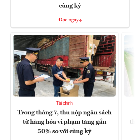
cùng kỳ
Đọc ngay
Tài chính
Trong tháng 7, thu nộp ngân sách
G
từ hàng hóa vi phạm tăng gần
thá
50% so với cùng kỳ