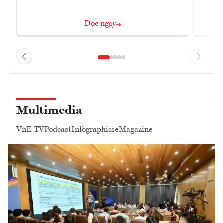
Đọc ngay
Multimedia
VnE TV
Podcast
Infographics
eMagazine