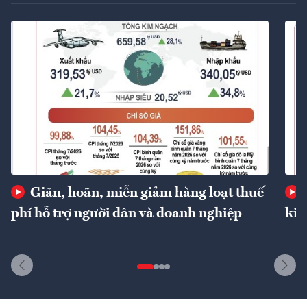
Giãn, hoãn, miễn giảm hàng loạt thuế
phí hỗ trợ người dân và doanh nghiệp
kin