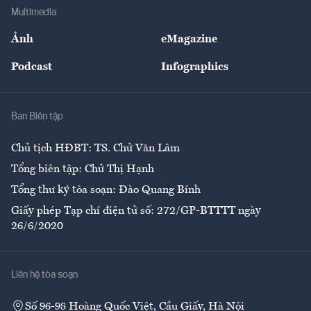
Địa phương
Thị trường
Bảo hiểm
Multimedia
Sự kiện
Nhân lực
Ảnh
eMagazine
Đẹp +
An sinh
Podcast
Infographics
Giải trí
Y tế
Nhà
Ban Biên tập
Ẩm thực
Chủ tịch HĐBT: TS. Chử Văn Lâm
Tổng biên tập: Chử Thị Hạnh
Tổng thư ký tòa soạn: Đào Quang Bính
Giấy phép Tạp chí điện tử số: 272/GP-BTTTT ngày
26/6/2020
Liên hệ tòa soạn
Số 96-98 Hoàng Quốc Việt, Cầu Giấy, Hà Nội