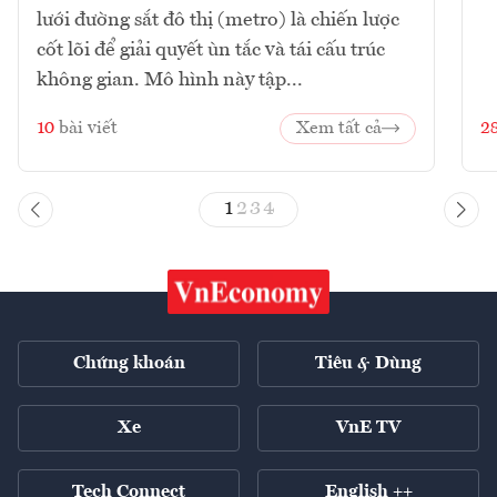
lưới đường sắt đô thị (metro) là chiến lược
cốt lõi để giải quyết ùn tắc và tái cấu trúc
không gian. Mô hình này tập...
10
bài viết
Xem tất cả
2
1
2
3
4
Chứng khoán
Tiêu & Dùng
Xe
VnE TV
Tech Connect
English ++