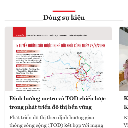
Dòng sự kiện
Định hướng metro và TOD chiến lược
K
trong phát triển đô thị bền vững
K
Phát triển đô thị theo định hướng giao
K
thông công cộng (TOD) kết hợp với mạng
V