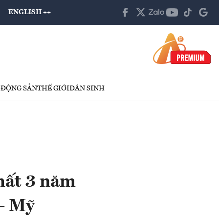
ENGLISH ++
 ĐỘNG SẢN
THẾ GIỚI
DÂN SINH
hất 3 năm
- Mỹ