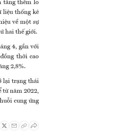
 tăng thêm lo
 liệu thống kê
hiệu về một sự
 hai thế giới.
áng 4, gần với
đồng thời cao
tăng 2,8%.
 lại trạng thái
ể từ năm 2022,
chuỗi cung ứng