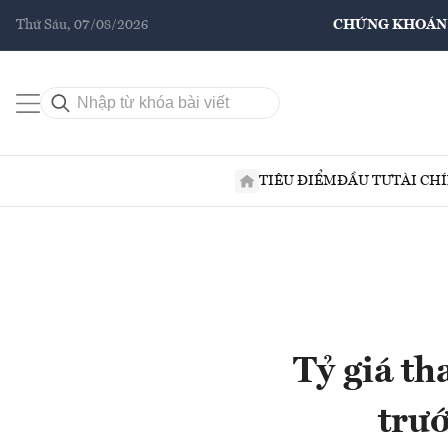
Thứ Sáu, 07/08/2026
CHỨNG KHOÁN
TIÊU ĐIỂM
ĐẦU TƯ
TÀI CH
Tỷ giá t
trư