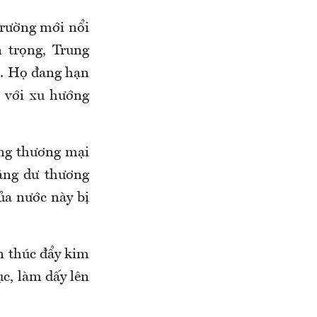
trường mới nổi
 trọng, Trung
ẹ. Họ đang hạn
i với xu hướng
ẳng thương mại
ặng dư thương
ủa nước này bị
n thúc đẩy kim
c, làm dấy lên