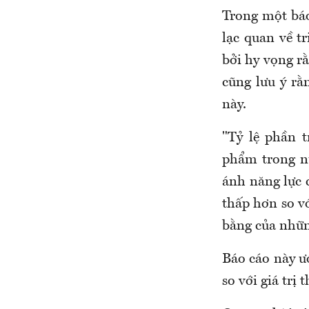
Trong một bá
lạc quan về t
bởi hy vọng r
cũng lưu ý rằ
này.
"Tỷ lệ phần 
phẩm trong n
ánh năng lực 
thấp hơn so vớ
bằng của nhữn
Báo cáo này ư
so với giá trị 