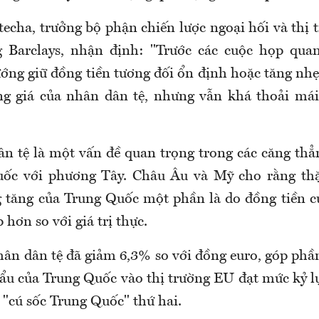
echa, trưởng bộ phận chiến lược ngoại hối và thị 
g Barclays, nhận định: "Trước các cuộc họp quan
ớng giữ đồng tiền tương đối ổn định hoặc tăng nh
ng giá của nhân dân tệ, nhưng vẫn khá thoải má
ân tệ là một vấn đề quan trọng trong các căng th
uốc với phương Tây. Châu Âu và Mỹ cho rằng th
 tăng của Trung Quốc một phần là do đồng tiền c
 hơn so với giá trị thực.
ân dân tệ đã giảm 6,3% so với đồng euro, góp phầ
ẩu của Trung Quốc vào thị trường EU đạt mức kỷ lụ
 "cú sốc Trung Quốc" thứ hai.