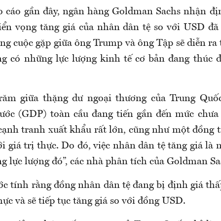
o cáo gần đây, ngân hàng Goldman Sachs nhận địn
riển vọng tăng giá của nhân dân tệ so với USD đã
ằng cuộc gặp giữa ông Trump và ông Tập sẽ diễn ra 
ng có những lực lượng kinh tế cơ bản đang thúc đ
trăm giữa thặng dư ngoại thương của Trung Quốc
ước (GDP) toàn cầu đang tiến gần đến mức chưa 
cạnh tranh xuất khẩu rất lớn, cũng như một đồng ti
i giá trị thực. Do đó, việc nhân dân tệ tăng giá là
g lực lượng đó”, các nhà phân tích của Goldman Sa
ớc tính rằng đồng nhân dân tệ đang bị định giá t
thực và sẽ tiếp tục tăng giá so với đồng USD.