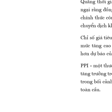
Quãng thời g
ngại rằng đồn
chính thức cô
chuyển dịch kh
Chỉ số giá ti
mức tăng cao
hơn dự báo của
PPI - một thướ
tăng trưởng t
trong bối cản
toàn cầu.