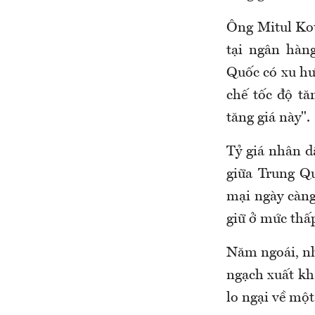
Ông Mitul Kot
tại ngân hàn
Quốc có xu hư
chế tốc độ tă
tăng giá này".
Tỷ giá nhân d
giữa Trung Q
mại ngày càng
giữ ở mức thấp
Năm ngoái, nh
ngạch xuất kh
lo ngại về một