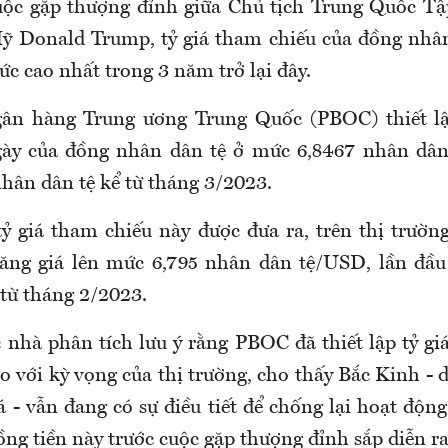
uộc gặp thượng đỉnh giữa Chủ tịch Trung Quốc Tậ
 Donald Trump, tỷ giá tham chiếu của đồng nhân
c cao nhất trong 3 năm trở lại đây.
gân hàng Trung ương Trung Quốc (PBOC) thiết lậ
gày của đồng nhân dân tệ ở mức 6,8467 nhân dâ
nhân dân tệ kể từ tháng 3/2023.
ỷ giá tham chiếu này được đưa ra, trên thị trường
ăng giá lên mức 6,795 nhân dân tệ/USD, lần đầu
 từ tháng 2/2023.
c nhà phân tích lưu ý rằng PBOC đã thiết lập tỷ gi
o với kỳ vọng của thị trường, cho thấy Bắc Kinh - 
á - vẫn đang có sự điều tiết để chống lại hoạt độn
ồng tiền này trước cuộc gặp thượng đỉnh sắp diễn ra