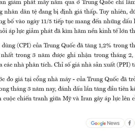
ian giảm phát mấy năm qua ở Trung Quốc chỉ làm
g nhân dân tệ đang bị định giá thấp. Tuy nhiên, dữ
ng bố vào ngày 11/5 tiếp tục mang đến những dấu 
ỏi áp lực giảm phát đã kìm hãm nền kinh tế lớn thứ
êu dùng (CPI) của Trung Quốc đã tăng 1,2% trong th
 nhất trong 3 năm được ghi nhận trong tháng 2, 
 các nhà phân tích. Chỉ số giá nhà sản xuất (PPI) 
c đo giá tại cổng nhà máy - của Trung Quốc đã trở
rong tháng 3 năm nay, đánh dấu lần tăng đầu tiên k
h cuộc chiến tranh giữa Mỹ và Iran gây áp lực lên 