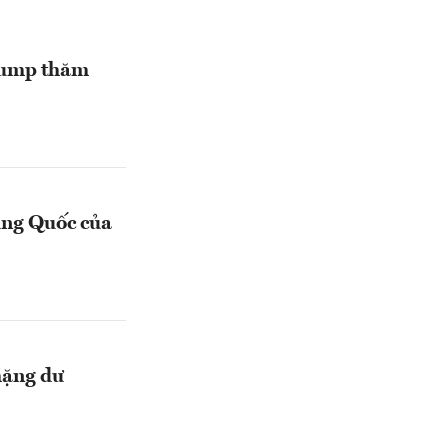
rump thăm
ung Quốc của
hặng dư