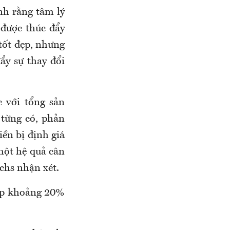
h rằng tâm lý
 được thúc đẩy
tốt đẹp, nhưng
ẩy sự thay đổi
 với tổng sản
từng có, phản
ền bị định giá
 một hệ quả cân
chs nhận xét.
hấp khoảng 20%