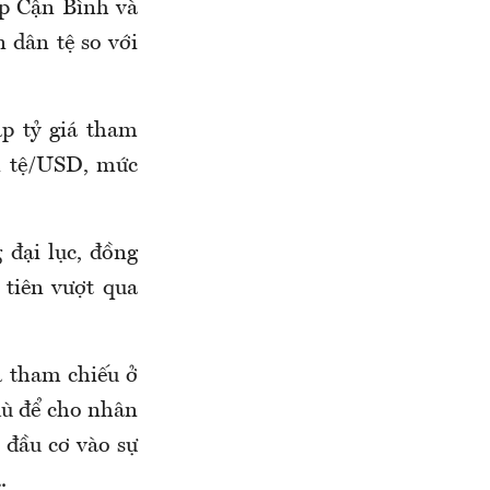
p Cận Bình và
 dân tệ so với
p tỷ giá tham
n tệ/USD, mức
 đại lục, đồng
 tiên vượt qua
á tham chiếu ở
dù để cho nhân
g đầu cơ vào sự
.