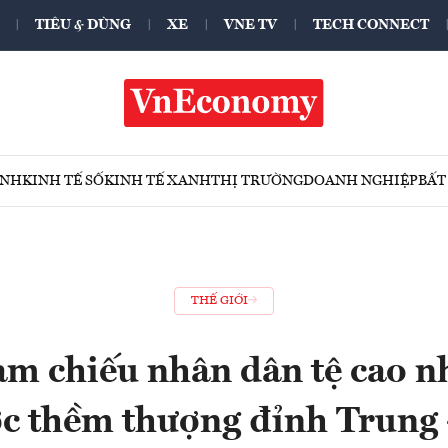
TIÊU & DÙNG
XE
VNE TV
TECH CONNECT
ÍNH
KINH TẾ SỐ
KINH TẾ XANH
THỊ TRƯỜNG
DOANH NGHIỆP
BẤT
THẾ GIỚI
ham chiếu nhân dân tệ cao n
ớc thềm thượng đỉnh Trung 