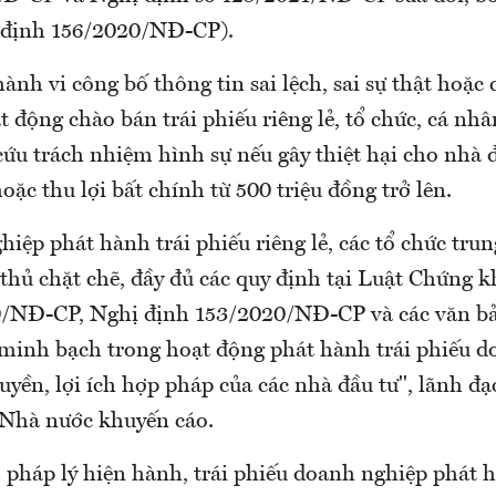
 định 156/2020/NĐ-CP).
ành vi công bố thông tin sai lệch, sai sự thật hoặc 
t động chào bán trái phiếu riêng lẻ, tổ chức, cá nh
 cứu trách nhiệm hình sự nếu gây thiệt hại cho nhà đ
hoặc thu lợi bất chính từ 500 triệu đồng trở lên.
iệp phát hành trái phiếu riêng lẻ, các tổ chức trun
thủ chặt chẽ, đầy đủ các quy định tại Luật Chứng 
0/NĐ-CP, Nghị định 153/2020/NĐ-CP và các văn b
minh bạch trong hoạt động phát hành trái phiếu d
uyền, lợi ích hợp pháp của các nhà đầu tư", lãnh đ
Nhà nước khuyến cáo.
 pháp lý hiện hành, trái phiếu doanh nghiệp phát h