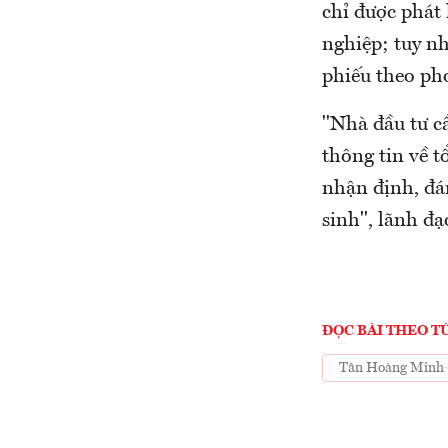
chỉ được phát
nghiệp; tuy nh
phiếu theo pho
"Nhà đầu tư cầ
thông tin về t
nhận định, đán
sinh", lãnh 
ĐỌC BÀI THEO T
Tân Hoàng Minh