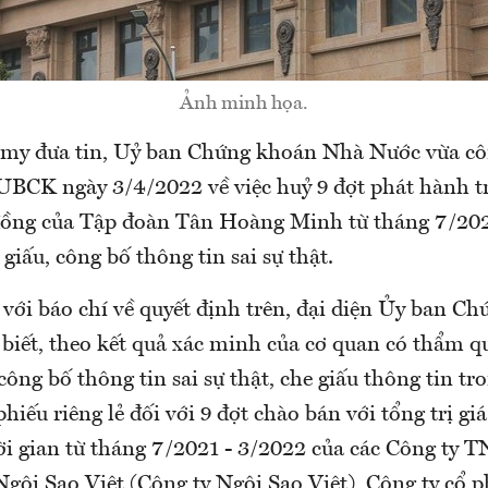
Ảnh minh họa.
y đưa tin, Uỷ ban Chứng khoán Nhà Nước vừa cô
BCK ngày 3/4/2022 về việc huỷ 9 đợt phát hành trá
 đồng của Tập đoàn Tân Hoàng Minh từ tháng 7/20
giấu, công bố thông tin sai sự thật.
 với báo chí về quyết định trên, đại diện Ủy ban C
ết, theo kết quả xác minh của cơ quan có thẩm qu
i công bố thông tin sai sự thật, che giấu thông tin tr
phiếu riêng lẻ đối với 9 đợt chào bán với tổng trị g
̀i gian từ tháng 7/2021 - 3/2022 của các Công t
Ngôi Sao Việt (Công ty Ngôi Sao Việt), Công ty cổ 