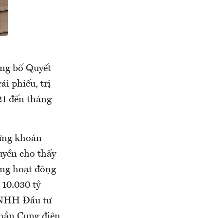
ng bố Quyết
i phiếu, trị
21 đến tháng
hứng khoán
yền cho thấy
ong hoạt động
iá 10.030 tỷ
y TNHH Đầu tư
phần Cung điện