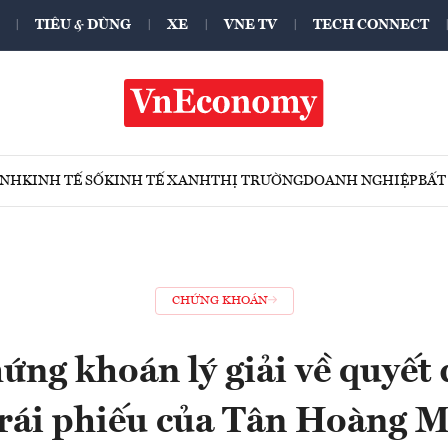
TIÊU & DÙNG
XE
VNE TV
TECH CONNECT
ÍNH
KINH TẾ SỐ
KINH TẾ XANH
THỊ TRƯỜNG
DOANH NGHIỆP
BẤT
CHỨNG KHOÁN
ứng khoán lý giải về quyết 
trái phiếu của Tân Hoàng 