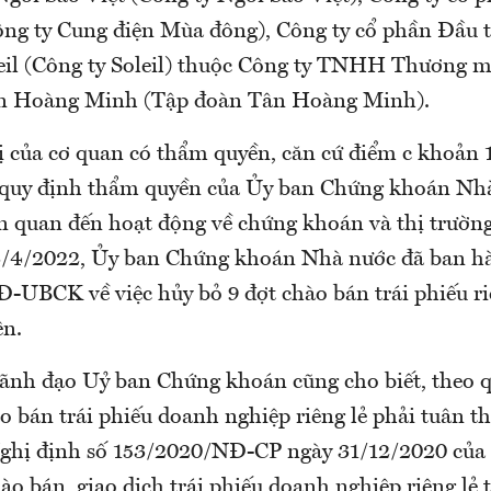
g ty Cung điện Mùa đông), Công ty cổ phần Đầu t
eil (Công ty Soleil) thuộc Công ty TNHH Thương m
n Hoàng Minh (Tập đoàn Tân Hoàng Minh).
̣ của cơ quan có thẩm quyền, căn cứ điểm c khoản 
 quy định thẩm quyền của Ủy ban Chứng khoán Nh
iên quan đến hoạt động về chứng khoán và thị trườn
 3/4/2022, Ủy ban Chứng khoán Nhà nước đã ban h
-UBCK về việc hủy bỏ 9 đợt chào bán trái phiếu ri
ên.
lãnh đạo Uỷ ban Chứng khoán cũng cho biết, theo q
o bán trái phiếu doanh nghiệp riêng lẻ phải tuân t
Nghị định số 153/2020/NĐ-CP ngày 31/12/2020 của
ào bán, giao dịch trái phiếu doanh nghiệp riêng lẻ t