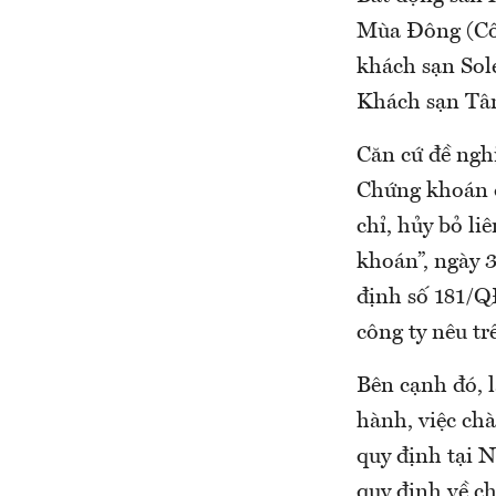
Mùa Đông (Côn
khách sạn Sol
Khách sạn Tâ
Căn cứ đề nghi
Chứng khoán
chỉ, hủy bỏ l
khoán”, ngày
định số 181/QĐ
công ty nêu tr
Bên cạnh đó, 
hành, việc chà
quy định tại 
quy định về ch