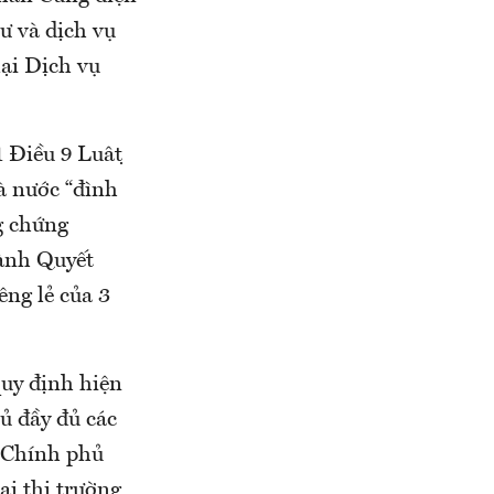
ư và dịch vụ
ại Dịch vụ
1 Điều 9 Luật
à nước “đình
g chứng
ành Quyết
êng lẻ của 3
uy định hiện
hủ đầy đủ các
 Chính phủ
ại thị trường