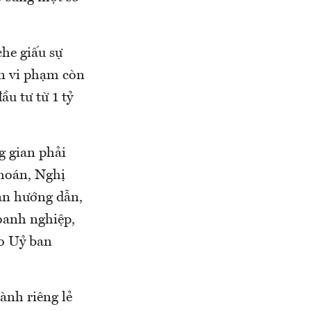
che giấu sự
ân vi phạm còn
ầu tư từ 1 tỷ
g gian phải
khoán, Nghị
ản hướng dẫn,
oanh nghiệp,
ạo Uỷ ban
ành riêng lẻ