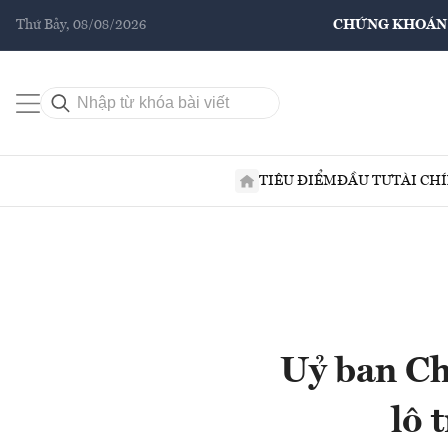
Thứ Bảy, 08/08/2026
CHỨNG KHOÁN
TIÊU ĐIỂM
ĐẦU TƯ
TÀI CH
Uỷ ban Ch
lô 