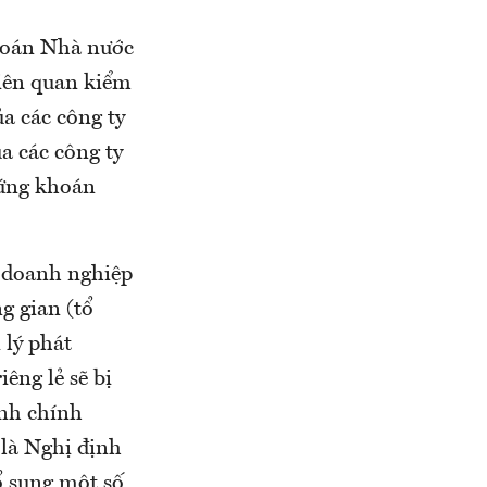
hoán Nhà nước
liên quan kiểm
ủa các công ty
a các công ty
hứng khoán
c doanh nghiệp
g gian (tổ
 lý phát
êng lẻ sẽ bị
ành chính
 là Nghị định
 sung một số