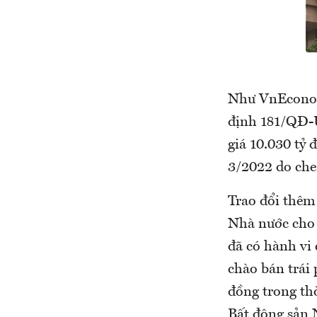
Như VnEconom
định 181/QĐ-U
giá 10.030 tỷ
3/2022 do che 
Trao đổi thêm
Nhà nước cho bi
đã có hành v
chào bán trái 
đồng trong thơ
Bất động sản 