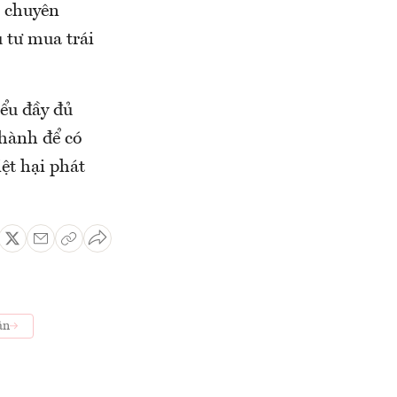
n chuyên
 tư mua trái
iểu đầy đủ
 hành để có
iệt hại phát
án