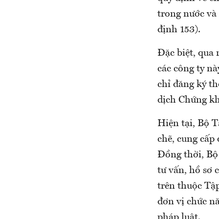
trong nước và 
định 153).
Đặc biệt, qua 
các công ty n
chỉ đăng ký th
dịch Chứng k
Hiện tại, Bộ 
chẽ, cung cấp 
Đồng thời, Bộ
tư vấn, hồ sơ 
trên thuộc Tậ
đơn vị chức n
pháp luật.