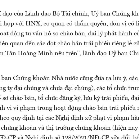
ỉ đạo của Lãnh đạo Bộ Tài chính, Uỷ ban Chứng k
i hợp với HNX, cơ quan có thẩm quyền, đơn vị có 
hoạt động tư vấn hồ sơ chào bán, đại lý phát hành c
ên quan đến các đợt chào bán trái phiếu riêng lẻ củ
àn Tân Hoàng Minh nêu trên", lãnh đạo Uỷ ban C
ỷ ban Chứng khoán Nhà nước cũng đưa ra lưu ý, cá
g ty đại chúng và chưa đại chúng), các tổ chức trun
 sơ chào bán, tổ chức đăng ký, lưu ký trái phiếu, đại
nh vi vi phạm trong hoạt động chào bán trái phiếu ri
theo quy định tại các Nghị định xử phạt vi phạm h
c chứng khoán và thị trường chứng khoán (hiện nay
Đ-CP và Nghị định số 128/2021/NĐ-CP sửa đổi, bổ