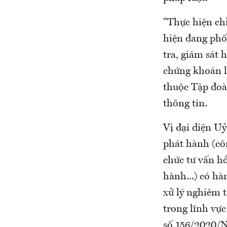
"Thực hiện ch
hiện đang phố
tra, giám sát 
chứng khoán li
thuộc Tập đo
thông tin.
Vị đại diện U
phát hành (côn
chức tư vấn hồ
hành...) có hà
xử lý nghiêm 
trong lĩnh vự
số 156/2020/N