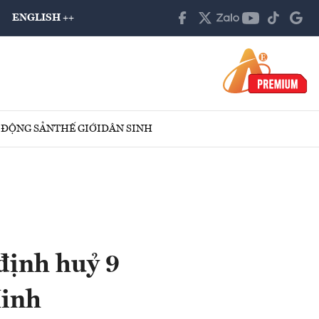
ENGLISH ++
 ĐỘNG SẢN
THẾ GIỚI
DÂN SINH
định huỷ 9
Minh