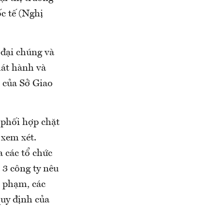
c tế (Nghị
a đại chúng và
hát hành và
p của Sở Giao
 phối hợp chặt
 xem xét.
 các tổ chức
 3 công ty nêu
 phạm, các
quy định của