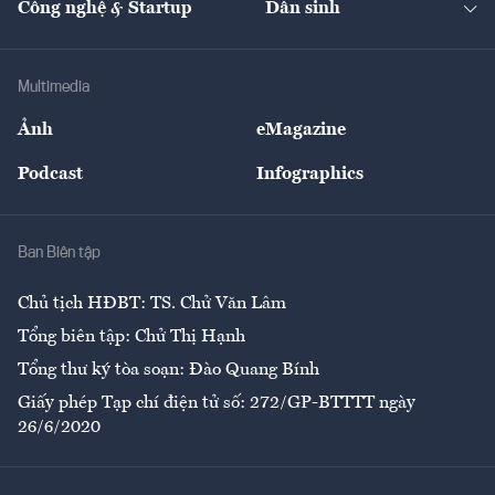
Công nghệ & Startup
Dân sinh
Tư vấn
Nông sản
Doanh nhân
Tư vấn Tiêu & Dùng
Infographics
Hạ tầng
Sức khỏe
Khung pháp lý
Doanh nghiệp
Địa phương
Thị trường
Bảo hiểm
Multimedia
Sự kiện
Nhân lực
Ảnh
eMagazine
Đẹp +
An sinh
Podcast
Infographics
Giải trí
Y tế
Nhà
Ban Biên tập
Ẩm thực
Chủ tịch HĐBT: TS. Chử Văn Lâm
Tổng biên tập: Chử Thị Hạnh
Tổng thư ký tòa soạn: Đào Quang Bính
Giấy phép Tạp chí điện tử số: 272/GP-BTTTT ngày
26/6/2020