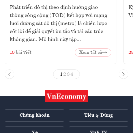
Phát triển đô thị theo định hướng giao
K
thông công cộng (TOD) kết hợp với mạng
V
lưới đường sắt đô thị (metro) là chiến lược
cốt lõi để giải quyết ùn tắc và tái cấu trúc
không gian. Mô hình này tập...
10
bài viết
Xem tất cả
2
1
2
3
4
Chứng khoán
Tiêu & Dùng
Xe
VnE TV