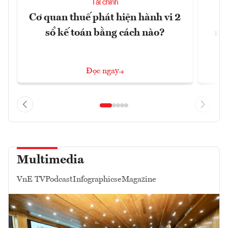
Tài chính
Cơ quan thuế phát hiện hành vi 2
N
sổ kế toán bằng cách nào?
ng
t
Đọc ngay
Multimedia
VnE TV
Podcast
Infographics
eMagazine