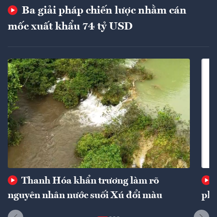
Ba giải pháp chiến lược nhằm cán
mốc xuất khẩu 74 tỷ USD
Thanh Hóa khẩn trương làm rõ
nguyên nhân nước suối Xú đổi màu
phí