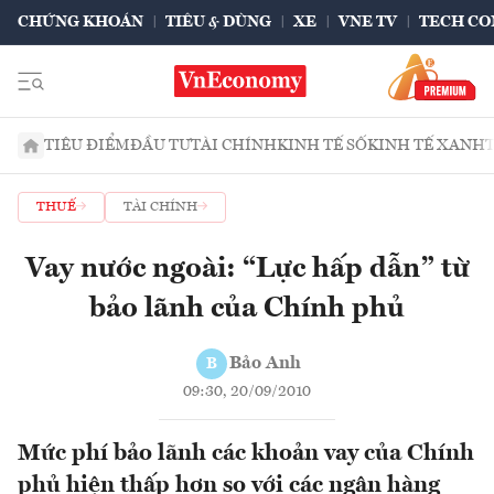
CHỨNG KHOÁN
TIÊU & DÙNG
XE
VNE TV
TECH CO
TIÊU ĐIỂM
ĐẦU TƯ
TÀI CHÍNH
KINH TẾ SỐ
KINH TẾ XANH
THUẾ
TÀI CHÍNH
Vay nước ngoài: “Lực hấp dẫn” từ
bảo lãnh của Chính phủ
Bảo Anh
B
09:30, 20/09/2010
Mức phí bảo lãnh các khoản vay của Chính
phủ hiện thấp hơn so với các ngân hàng