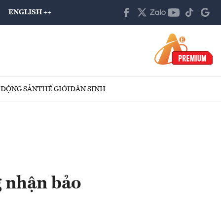
ENGLISH ++
 ĐỘNG SẢN
THẾ GIỚI
DÂN SINH
g nhận bảo