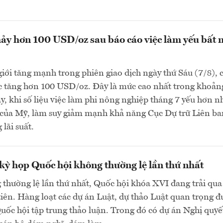
ảy hơn 100 USD/oz sau báo cáo việc làm yếu bất 
giới tăng mạnh trong phiên giao dịch ngày thứ Sáu (7/8), 
c tăng hơn 100 USD/oz. Đây là mức cao nhất trong khoản
đây, khi số liệu việc làm phi nông nghiệp tháng 7 yếu hơn n
o của Mỹ, làm suy giảm mạnh khả năng Cục Dự trữ Liên b
lãi suất.
ỳ họp Quốc hội không thường lệ lần thứ nhất
thường lệ lần thứ nhất, Quốc hội khóa XVI đang trải qua
tiên. Hàng loạt các dự án Luật, dự thảo Luật quan trọng đ
Quốc hội tập trung thảo luận. Trong đó có dự án Nghị quyế