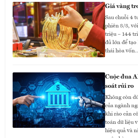
Giá vàng tr
Sau chuỗi 4 t
phiên 8/8, vớ
triệu – 144 t
đủ lớn để tạo
thái hòa vốn
Cuộc đua AI
soát rủi ro
Không còn dừn
của ngành ngâ
khi rào cản c
toán dữ liệu 
hiệu quả và n