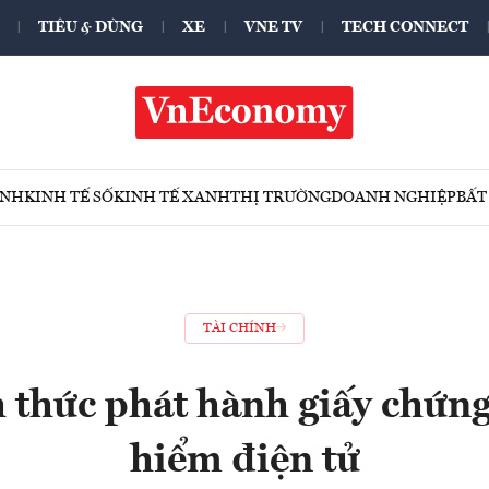
TIÊU & DÙNG
XE
VNE TV
TECH CONNECT
ÍNH
KINH TẾ SỐ
KINH TẾ XANH
THỊ TRƯỜNG
DOANH NGHIỆP
BẤT
TÀI CHÍNH
 thức phát hành giấy chứn
hiểm điện tử