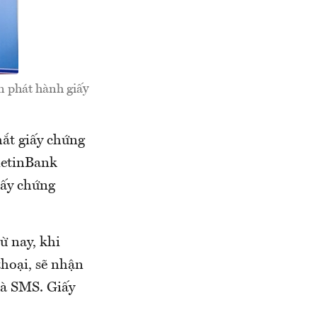
n phát hành giấy
mắt giấy chứng
ietinBank
iấy chứng
ừ nay, khi
hoại, sẽ nhận
và SMS. Giấy