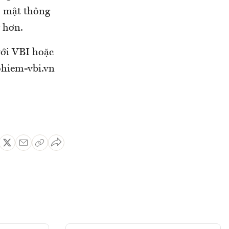
o mật thông
g hơn.
với VBI hoặc
aohiem-vbi.vn