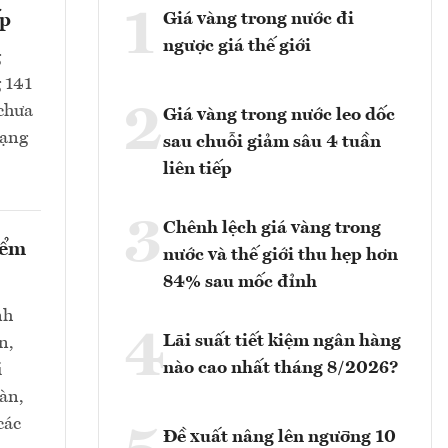
1
Giá vàng trong nước đi
ếp
ngược giá thế giới
g
g 141
2
 chưa
Giá vàng trong nước leo dốc
rạng
sau chuỗi giảm sâu 4 tuần
liên tiếp
3
Chênh lệch giá vàng trong
iểm
nước và thế giới thu hẹp hơn
84% sau mốc đỉnh
nh
4
Lãi suất tiết kiệm ngân hàng
n,
nào cao nhất tháng 8/2026?
i
oàn,
các
Đề xuất nâng lên ngưỡng 10