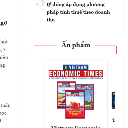
5
tỷ đồng áp dụng phương
pháp tính thuế theo doanh
thu
ngờ
chốt
Ấn phẩm
g 7
hiều
ang
 tuần
ược
Tạp chí
t