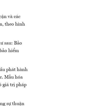
cận và các
n, theo hình
hư sau: Bảo
 bảo hiểm
đầu phát hành
ốc. Mẫu hóa
 giá trị pháp
àng sự thuận