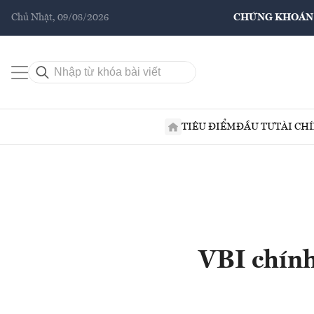
Chủ Nhật, 09/08/2026
CHỨNG KHOÁN
TIÊU ĐIỂM
ĐẦU TƯ
TÀI CH
VBI chính