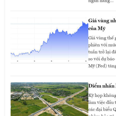
ngân hàng…
Giá vàng nh
của Mỹ
Giá vàng thế 
phiên với mứ
tuần trở lại 
so với dự bá
Mỹ (Fed) tăng 
Điểm nhấn k
Kỳ họp không 
làm việc đầu 
các đại biểu 