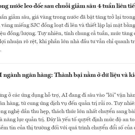
ong nước leo dốc sau chuỗi giảm sâu 4 tuần liên ti
uần giảm sâu, giá vàng trong nước đã bật tăng trở lại tron
i vàng miếng SJC đồng loạt đi lên và thiết lập lại mặt bằn
riệu đồng/lượng. Tuy nhiên, tính chung cả tuần, mức tăng
 lợi nhuận rõ rệt, khi phần lớn nhà đầu tư vẫn chỉ quanh t
…
 ngành ngân hàng: Thành bại nằm ở dữ liệu và k
g ở các ứng dụng hỗ trợ, AI đang đi sâu vào “lõi” vận hà
n hàng, từ cung ứng dịch vụ đến quản trị rủi ro. Tuy nhiê
ông nghệ dần thu hẹp, thách thức lớn nhất chuyển sang bà
và năng lực quản trị. Đây là yếu tố quyết định mức độ an t
iềm tin của thị trường đối với quá trình chuyển đổi số của 