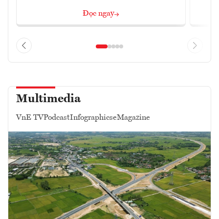
Đọc ngay
Multimedia
VnE TV
Podcast
Infographics
eMagazine