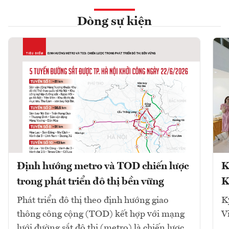
Dòng sự kiện
Định hướng metro và TOD chiến lược
K
trong phát triển đô thị bền vững
K
Phát triển đô thị theo định hướng giao
K
thông công cộng (TOD) kết hợp với mạng
V
lưới đường sắt đô thị (metro) là chiến lược