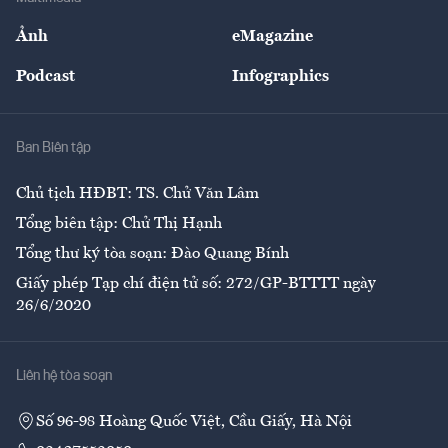
Sự kiện
Nhân lực
Ảnh
eMagazine
Đẹp +
An sinh
Podcast
Infographics
Giải trí
Y tế
Nhà
Ban Biên tập
Ẩm thực
Chủ tịch HĐBT: TS. Chử Văn Lâm
Tổng biên tập: Chử Thị Hạnh
Tổng thư ký tòa soạn: Đào Quang Bính
Giấy phép Tạp chí điện tử số: 272/GP-BTTTT ngày
26/6/2020
Liên hệ tòa soạn
Số 96-98 Hoàng Quốc Việt, Cầu Giấy, Hà Nội