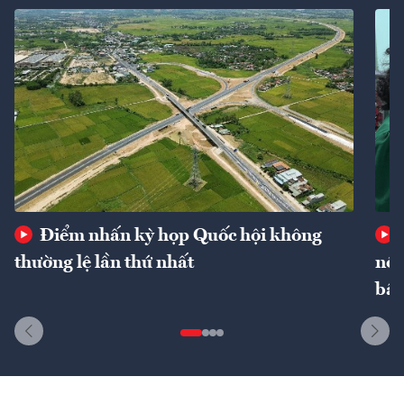
Điểm nhấn kỳ họp Quốc hội không
thường lệ lần thứ nhất
nôn
bất