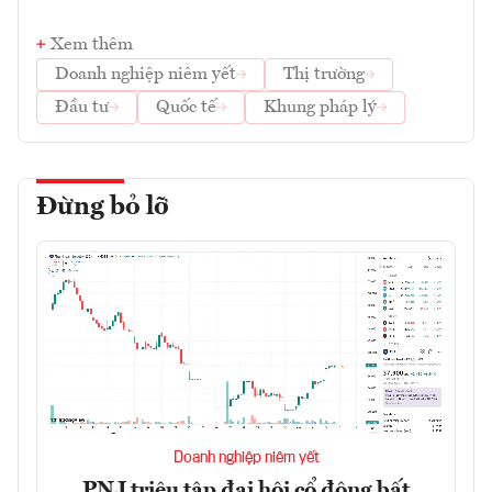
Xem thêm
Doanh nghiệp niêm yết
Thị trường
Đầu tư
Quốc tế
Khung pháp lý
Đừng bỏ lỡ
Doanh nghiệp niêm yết
PNJ triệu tập đại hội cổ đông bất