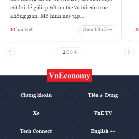
cốt lõi để giải quyết ùn tắc và tái cấu trúc
không gian. Mô hình này tập...
10
bài viết
Xem tất cả
2
1
2
3
4
Chứng khoán
Tiêu & Dùng
Xe
VnE TV
Tech Connect
English ++