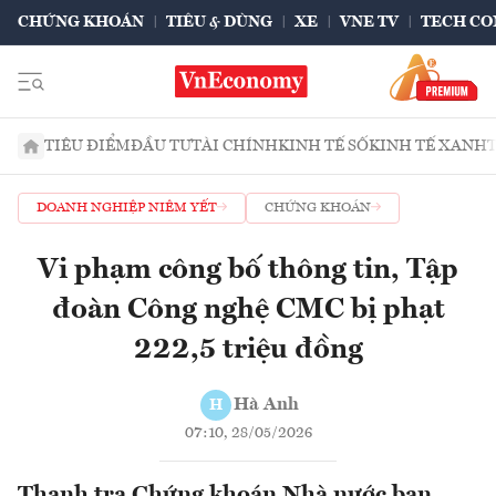
CHỨNG KHOÁN
TIÊU & DÙNG
XE
VNE TV
TECH CO
TIÊU ĐIỂM
ĐẦU TƯ
TÀI CHÍNH
KINH TẾ SỐ
KINH TẾ XANH
DOANH NGHIỆP NIÊM YẾT
CHỨNG KHOÁN
Vi phạm công bố thông tin, Tập
đoàn Công nghệ CMC bị phạt
222,5 triệu đồng
Hà Anh
H
07:10, 28/05/2026
Thanh tra Chứng khoán Nhà nước ban