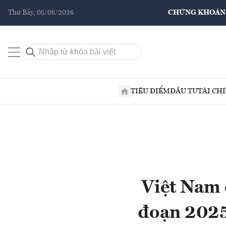
Thứ Bảy, 08/08/2026
CHỨNG KHOÁN
TIÊU ĐIỂM
ĐẦU TƯ
TÀI CH
Việt Nam 
đoạn 2025