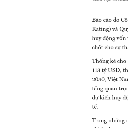
Báo cáo do Cô
Rating) và Qu
huy động vốn 
chốt cho sự t
Thống kê cho t
113 tỷ USD, th
2030, Việt Na
tầng quan trọ
dự kiến huy đ
tế.
Trong những n