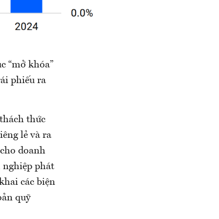
ục “mở khóa”
ái phiếu ra
 thách thức
êng lẻ và ra
h cho doanh
 nghiệp phát
khai các biện
oản quỹ