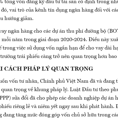
 tổng vốn đăng ký đầu tư tài sản cố định trong n
 đó, vai trò của kênh tín dụng ngân hàng đối với cá
xu hướng giảm.
 vay ngân hàng cho các dự án thu phí đường bộ (B
 mỗi năm trong giai đoạn 2020-2024. Điều này xuấ
 trong việc sử dụng vốn ngắn hạn để cho vay dài h
ị trường trái phiếu càng trở nên quan trọng hơn bao 
I CÁCH PHÁP LÝ QUAN TRỌNG
uồn vốn tư nhân, Chính phủ Việt Nam đã và đang t
h quan trọng về khung pháp lý. Luật Đầu tư theo ph
 (PPP) sửa đổi đã cho phép các doanh nghiệp dự án 
phiếu riêng lẻ và niêm yết ngay sau khi phát hành. 
 đang tăng mức đóng góp vốn chủ sở hữu trong các