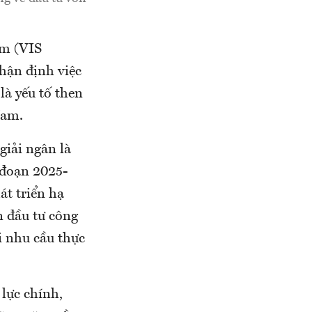
am (VIS
hận định việc
à yếu tố then
Nam.
giải ngân là
 đoạn 2025-
t triển hạ
n đầu tư công
i nhu cầu thực
lực chính,