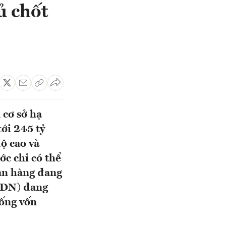
ủ chốt
 cơ sở hạ
ới 245 tỷ
ộ cao và
ớc chỉ có thể
ân hàng đang
TPDN) đang
rống vốn