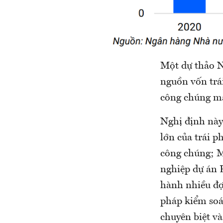
Một dự thảo N
nguồn vốn trá
công chúng mà
Nghị định này
lớn của trái p
công chúng; M
nghiệp dự án 
hành nhiều đợt
pháp kiểm soá
chuyên biệt và