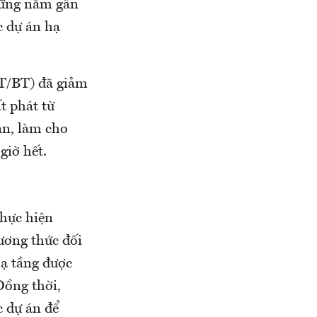
hững năm gần
c dự án hạ
OT/BT) đã giảm
t phát từ
ạn, làm cho
giờ hết.
hực hiện
ương thức đối
hạ tầng được
Đồng thời,
 dự án để