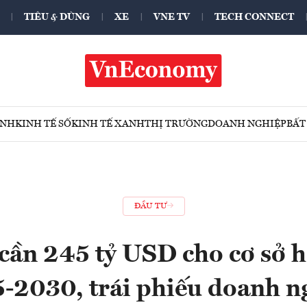
TIÊU & DÙNG
XE
VNE TV
TECH CONNECT
ÍNH
KINH TẾ SỐ
KINH TẾ XANH
THỊ TRƯỜNG
DOANH NGHIỆP
BẤT
ĐẦU TƯ
cần 245 tỷ USD cho cơ sở hạ
-2030, trái phiếu doanh n