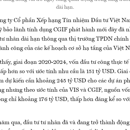
dài hạn.
ng ty Cổ phần Xếp hạng Tín nhiệm Đầu tư Việt N
ỹ bảo lãnh tính dụng CGIF phát hành mới đây đã n
tư nhân dài hạn thông qua thị trường TPDN chính l
hành công của các kế hoạch cơ sở hạ tầng của Việt 
hấy, giai đoạn 2020-2024, vốn đầu tư công thực tế 
ấp hơn so với ước tính nhu cầu là 151 tỷ USD. Giai
m dự kiến cần khoảng 245 tỷ USD cho các dự án phá
ng nhưng theo ước tính của VIS và CGIF, nguồn vố
ộng chỉ khoảng 176 tỷ USD, thấp hơn đáng kể so vớ
ăm qua, đầu tư tư nhân đã và đang trở thành động 