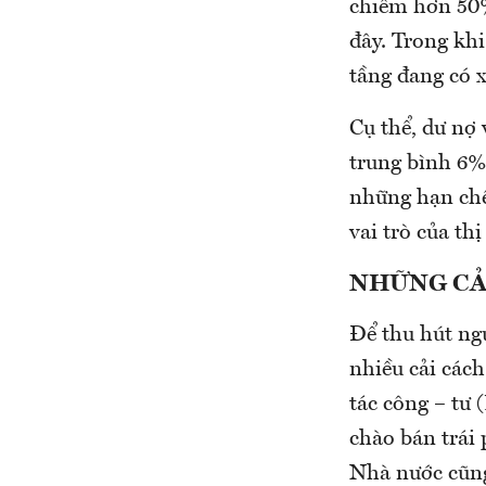
chiếm hơn 50%
đây. Trong khi
tầng đang có 
Cụ thể, dư nợ
trung bình 6%
những hạn chế
vai trò của th
NHỮNG CẢ
Để thu hút ng
nhiều cải các
tác công – tư
chào bán trái 
Nhà nước cũng