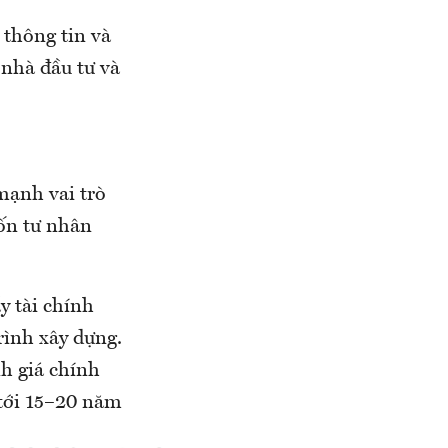
 thông tin và
 nhà đầu tư và
mạnh vai trò
vốn tư nhân
y tài chính
rình xây dựng.
h giá chính
 tới 15–20 năm