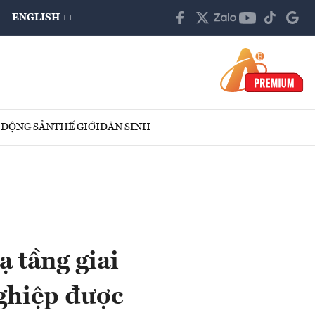
ENGLISH ++
 ĐỘNG SẢN
THẾ GIỚI
DÂN SINH
 tầng giai
ghiệp được