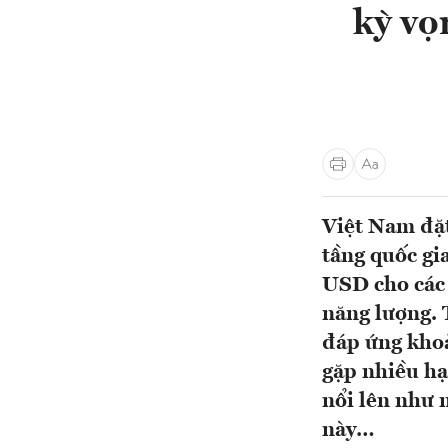
kỳ vọ
Việt Nam đặt
tầng quốc gi
USD cho các 
năng lượng. 
đáp ứng kho
gặp nhiều hạ
nổi lên như 
này…