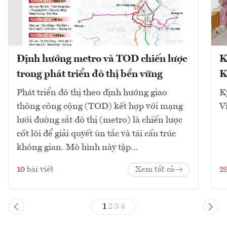
Định hướng metro và TOD chiến lược
K
trong phát triển đô thị bền vững
K
Phát triển đô thị theo định hướng giao
K
thông công cộng (TOD) kết hợp với mạng
V
lưới đường sắt đô thị (metro) là chiến lược
cốt lõi để giải quyết ùn tắc và tái cấu trúc
không gian. Mô hình này tập...
10
bài viết
Xem tất cả
2
1
2
3
4