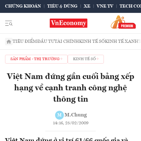
CHỨNG KHOÁN
TIÊU & DÙNG
XE
VNE TV
TECH CO
TIÊU ĐIỂM
ĐẦU TƯ
TÀI CHÍNH
KINH TẾ SỐ
KINH TẾ XANH
SẢN PHẨM - THỊ TRƯỜNG
KINH TẾ SỐ
Việt Nam đứng gần cuối bảng xếp
hạng về cạnh tranh công nghệ
thông tin
M.Chung
M
14:16, 25/02/2009
Việt Nam đứng ở vị trí 61/66 quốc gia và