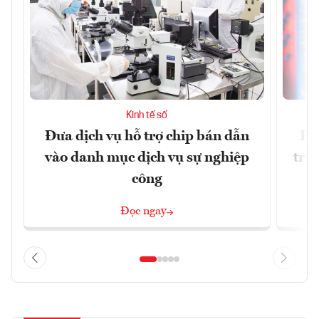
Kinh tế số
Đưa dịch vụ hỗ trợ chip bán dẫn
Ha
vào danh mục dịch vụ sự nghiệp
trị
công
Đọc ngay