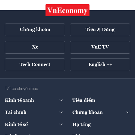
Chứng khoán
Tiêu & Dùng
Xe
VnE TV
Tech Connect
English ++
Tất cả chuyên mục
Kinh tế xanh
Tiêu điểm
Chuyển động xanh
Tài chính
Chứng khoán
Pháp lý
Ngân hàng
Doanh nghiệp niêm yết
Kinh tế số
Hạ tầng
Thương hiệu xanh
Thị trường vốn
Thị trường
Sản phẩm - Thị trường