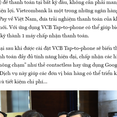
) để thanh toán tại bất kỳ đâu, không cần phải man
tiện lợi. Vietcombank là một trong những ngân hàn
ay về Việt Nam, đưa trải nghiệm thanh toán của k
ới. Với ứng dụng VCB Tap-to-phone có thể giúp bi
t kỳ thành 1 máy chấp nhận thanh toán.
oại sau khi được cài đặt VCB Tap-to-phone sẽ biến 
nh toán đầy đủ tính năng hiện đại, chấp nhận các h
hông chạm” như thẻ contactless hay ứng dụng Googl
ịch vụ này giúp các đơn vị bán hàng có thể triển 
à tiết kiệm chi phí…