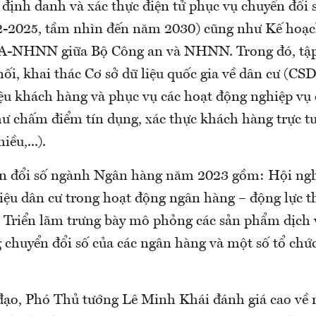
, định danh và xác thực điện tử phục vụ chuyển đổi 
2-2025, tầm nhìn đến năm 2030) cũng như Kế hoạc
NHNN giữa Bộ Công an và NHNN. Trong đó, tập 
nối, khai thác Cơ sở dữ liệu quốc gia về dân cư (
iệu khách hàng và phục vụ các hoạt động nghiệp vụ
ư chấm điểm tín dụng, xác thực khách hàng trực tu
iều,...).
n đổi số ngành Ngân hàng năm 2023 gồm: Hội ngh
iệu dân cư trong hoạt động ngân hàng – động lực t
; Triển lãm trưng bày mô phỏng các sản phẩm dịch v
g chuyển đổi số của các ngân hàng và một số tổ chứ
 đạo, Phó Thủ tướng Lê Minh Khái đánh giá cao về