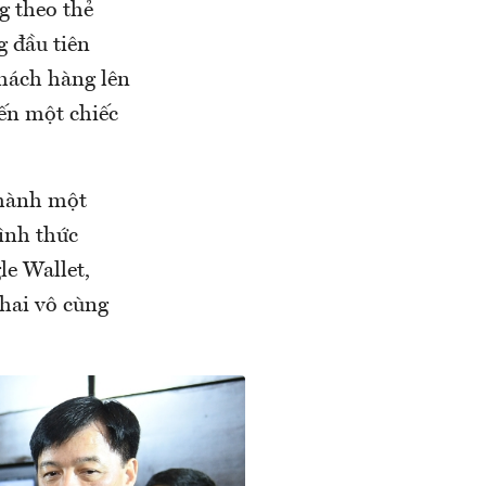
g theo thẻ
g đầu tiên
hách hàng lên
ến một chiếc
thành một
ình thức
e Wallet,
khai vô cùng