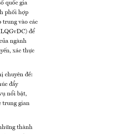
số quốc gia
h phối hợp
trung vào các
CSDLQGvDC) để
 của ngành
yến, xác thực
ị chuyên đề:
húc đẩy
ụ nổi bật,
c trung gian
 những thành