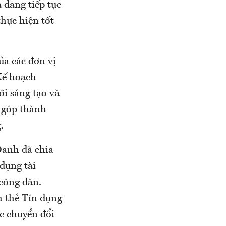
đang tiếp tục
hực hiện tốt
ủa các đơn vị
Kế hoạch
ới sáng tạo và
g góp thành
.
anh đã chia
 dụng tài
công dân.
h thẻ Tín dụng
c chuyển đổi