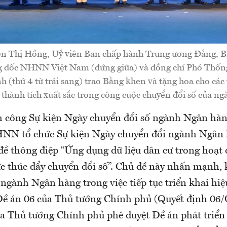
n Thị Hồng, Uỷ viên Ban chấp hành Trung ương Đảng, Bí
 đốc NHNN Việt Nam (đứng giữa) và đồng chí Phó Th
(thứ 4 từ trái sang) trao Bằng khen và tặng hoa cho các 
 thành tích xuất sắc trong công cuộc chuyển đổi số của n
h công Sự kiện Ngày chuyển đổi số ngành Ngân hà
NN tổ chức Sự kiện Ngày chuyển đổi ngành Ngân
đề thông điệp “Ứng dụng dữ liệu dân cư trong hoạt
ực thúc đẩy chuyển đổi số”. Chủ đề này nhấn mạnh,
ngành Ngân hàng trong việc tiếp tục triển khai hiệ
Đề án 06 của Thủ tướng Chính phủ (Quyết định 0
a Thủ tướng Chính phủ phê duyệt Đề án phát triển