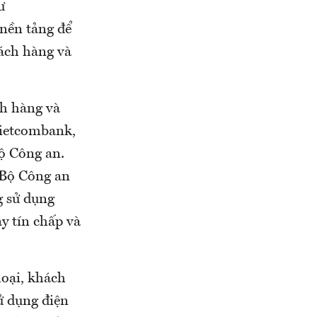
ư
nền tảng để
ách hàng và
ch hàng và
ietcombank,
ộ Công an.
Bộ Công an
g sử dụng
y tín chấp và
hoại, khách
ử dụng điện