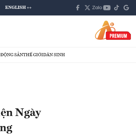
ENGLISH ++
 ĐỘNG SẢN
THẾ GIỚI
DÂN SINH
iện Ngày
àng