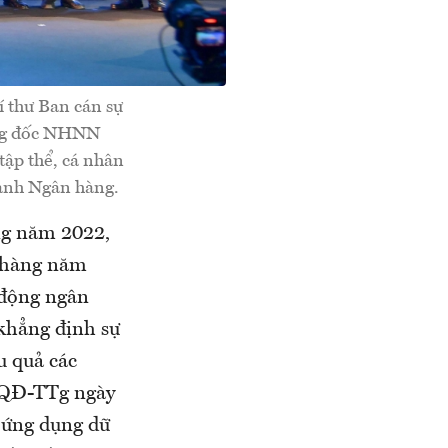
 thư Ban cán sự
ống đốc NHNN
tập thể, cá nhân
gành Ngân hàng.
ng năm 2022,
 hàng năm
 động ngân
 khẳng định sự
u quả các
6/QĐ-TTg ngày
 ứng dụng dữ