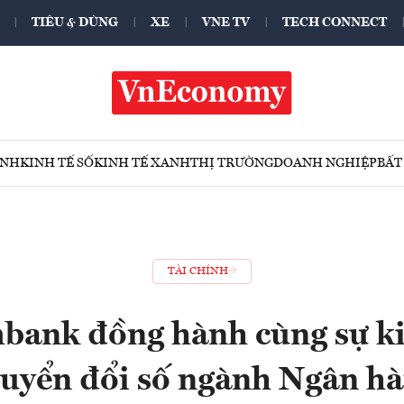
TIÊU & DÙNG
XE
VNE TV
TECH CONNECT
ÍNH
KINH TẾ SỐ
KINH TẾ XANH
THỊ TRƯỜNG
DOANH NGHIỆP
BẤT
TÀI CHÍNH
bank đồng hành cùng sự k
uyển đổi số ngành Ngân h