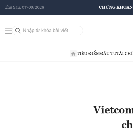
Thứ Sáu, 07/08/2026
CHỨNG KHOÁN
TIÊU ĐIỂM
ĐẦU TƯ
TÀI CH
Vietcom
ch