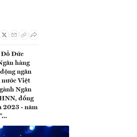
ố Đỗ Đức
 Ngân hàng
 động ngân
 nước Việt
 ngành Ngân
-NHNN, đồng
m 2023 - năm
...