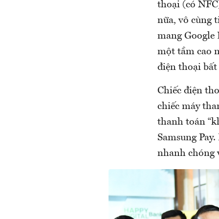
thoại (có NFC
nữa, vô cùng 
mang Google P
một tầm cao m
điện thoại bấ
Chiếc điện th
chiếc máy tha
thanh toán “k
Samsung Pay. D
nhanh chóng v