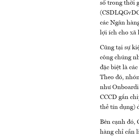
số trong thời 
(CSDLQGvDC) v
các Ngân hàng
lợi ích cho xã 
Cũng tại sự ki
công chúng n
đặc biệt là c
Theo đó, nhó
như Onboardin
CCCD gắn chip
thẻ tín dụng)
Bên cạnh đó, 
hàng chỉ cần l