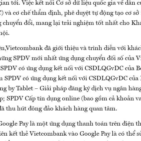
gian tới. Việc kết nối Cơ sở dữ liệu quốc gia về dân c
à cơ chế thẩm định, phê duyệt tự động tạo cơ sở 
 chuyển đổi, mang lại trải nghiệm tốt nhất cho Kh
hội.
ện,Vietcombank đã giới thiệu và trình diễn với khá
hững SPDV mới nhất ứng dụng chuyển đối số của V
ác SPDV có ứng dụng kết nối với CSDLQGvDC của B
m SPDV có ứng dụng kết nối với CSDLQGvDC của 
g by Tablet – Giải pháp đăng ký dịch vụ ngân hàn
; SPDV Cấp tín dụng online (bao gồm cả khoản va
 đã thu hút đông đảo khách hàng quan tâm.
Google Pay là một ứng dụng thanh toán trên điện t
iên kết thẻ Vietcombank vào Google Pay là có thể s