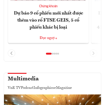
Chứng khoán
Dự báo 9 cổ phiếu mới nhất được
Đã
thêm vào rổ FTSE GEIS, 5 cổ
phiếu khác bị loại
41,
Đọc ngay
Multimedia
VnE TV
Podcast
Infographics
eMagazine