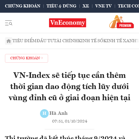
CHỨNG KHOÁN
TIÊU & DÙNG
XE
VNE TV
TECH CO
TIÊU ĐIỂM
ĐẦU TƯ
TÀI CHÍNH
KINH TẾ SỐ
KINH TẾ XANH
CHỨNG KHOÁN
VN-Index sẽ tiếp tục cần thêm
thời gian dao động tích lũy dưới
vùng đỉnh cũ ở giai đoạn hiện tại
Hà Anh
H
07:51, 01/10/2024
Thị trường đã kết thúc tháng 9/2024 và