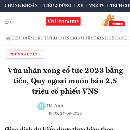
CHỨNG KHOÁN
TIÊU & DÙNG
XE
VNE TV
TECH CO
TIÊU ĐIỂM
ĐẦU TƯ
TÀI CHÍNH
KINH TẾ SỐ
KINH TẾ XANH
CHỨNG KHOÁN
Vừa nhận xong cổ tức 2023 bằng
tiền, Quỹ ngoại muốn bán 2,5
triệu cổ phiếu VNS
Hà Anh
H
19:05, 27/09/2023
Giao dịch dự kiến được thực hiện theo