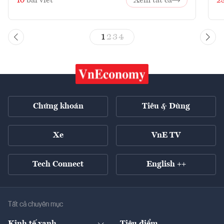
10
bài viết
Xem tất cả
2
1
2
3
4
Chứng khoán
Tiêu & Dùng
Xe
VnE TV
Tech Connect
English ++
Tất cả chuyên mục