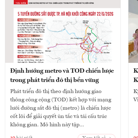
Định hướng metro và TOD chiến lược
K
trong phát triển đô thị bền vững
K
Phát triển đô thị theo định hướng giao
K
thông công cộng (TOD) kết hợp với mạng
V
lưới đường sắt đô thị (metro) là chiến lược
cốt lõi để giải quyết ùn tắc và tái cấu trúc
không gian. Mô hình này tập...