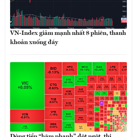
VN-Index giảm mạnh nhất 8 phiên, thanh
khoản xuống đáy
Dòng tiền “hãm phanh” đột ngột, thị