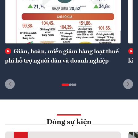
Giãn, hoãn, miễn giảm hàng loạt thuế
phí hỗ trợ người dân và doanh nghiệp
kin
Dòng sự kiện