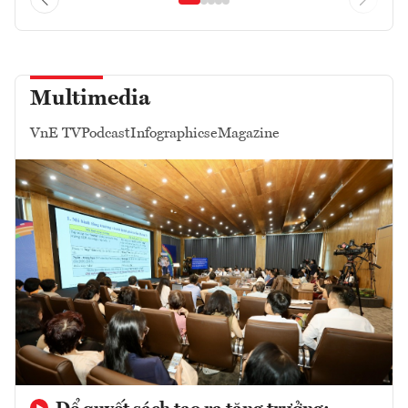
Multimedia
VnE TV
Podcast
Infographics
eMagazine