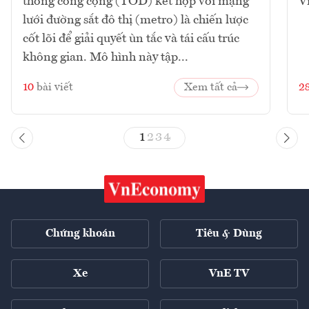
thông công cộng (TOD) kết hợp với mạng
V
lưới đường sắt đô thị (metro) là chiến lược
cốt lõi để giải quyết ùn tắc và tái cấu trúc
không gian. Mô hình này tập...
10
bài viết
Xem tất cả
2
1
2
3
4
Chứng khoán
Tiêu & Dùng
Xe
VnE TV