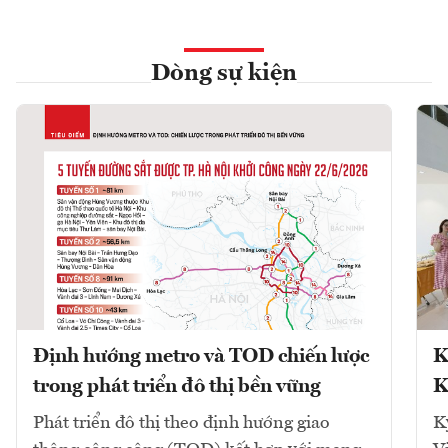
Dòng sự kiện
Định hướng metro và TOD chiến lược
K
trong phát triển đô thị bền vững
K
Phát triển đô thị theo định hướng giao
K