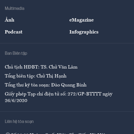
Doanh nghiệp
Địa phương
Thị trường
Bảo hiểm
Multimedia
Sự kiện
Nhân lực
Ảnh
eMagazine
Đẹp +
An sinh
Podcast
Infographics
Giải trí
Y tế
Nhà
Ban Biên tập
Ẩm thực
Chủ tịch HĐBT: TS. Chử Văn Lâm
Tổng biên tập: Chử Thị Hạnh
Tổng thư ký tòa soạn: Đào Quang Bính
Giấy phép Tạp chí điện tử số: 272/GP-BTTTT ngày
26/6/2020
Liên hệ tòa soạn