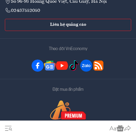
Số 96-98 Hoàng Quốc Việt, Cầu Giấy, Hà Nội
02437552050
Liên hệ quảng cáo
Theo dõi VnEconomy
Đặt mua ấn phẩm