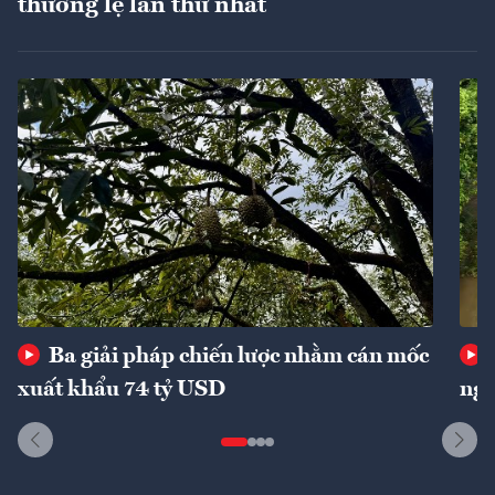
thường lệ lần thứ nhất
Ba giải pháp chiến lược nhằm cán mốc
xuất khẩu 74 tỷ USD
ngu