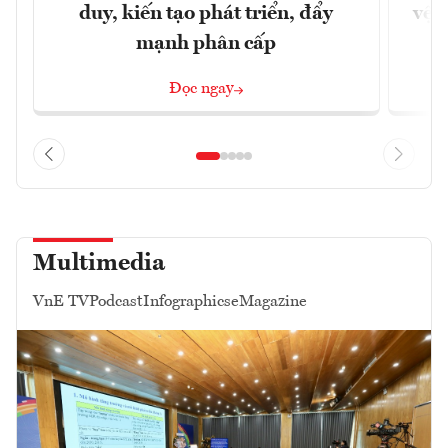
duy, kiến tạo phát triển, đẩy
vệ 
mạnh phân cấp
Đọc ngay
Multimedia
VnE TV
Podcast
Infographics
eMagazine