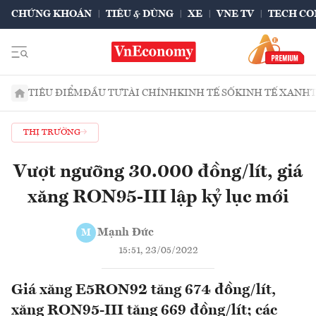
CHỨNG KHOÁN
TIÊU & DÙNG
XE
VNE TV
TECH CO
TIÊU ĐIỂM
ĐẦU TƯ
TÀI CHÍNH
KINH TẾ SỐ
KINH TẾ XANH
THỊ TRƯỜNG
Vượt ngưỡng 30.000 đồng/lít, giá
xăng RON95-III lập kỷ lục mới
Mạnh Đức
M
15:51, 23/05/2022
Giá xăng E5RON92 tăng 674 đồng/lít,
xăng RON95-III tăng 669 đồng/lít; các