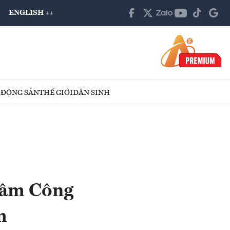
ENGLISH ++
 ĐỘNG SẢN
THẾ GIỚI
DÂN SINH
tâm Công
am