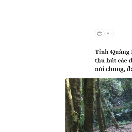
Tỉnh Quảng N
thu hút các 
nói chung, đặ