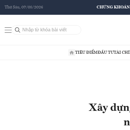
Thứ Sáu, 07/08/2026
CHỨNG KHOÁN
TIÊU ĐIỂM
ĐẦU TƯ
TÀI CH
Xây dựn
n