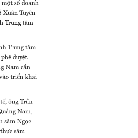
à một số doanh
Đỗ Xuân Tuyên
nh Trung tâm
ành Trung tâm
phê duyệt.
ảng Nam cần
ào triển khai
tế, ông Trần
 Quảng Nam,
ển sâm Ngọc
i thực sâm