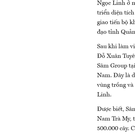
Ngọc Linh ở m
triển diện tí
giao tiến bộ 
đạo tỉnh Quản
Sau khi làm v
Đỗ Xuân Tuyên
Sâm Group tạ
Nam. Đây là d
vùng trồng và
Linh.
Được biết, Sâ
Nam Trà My, t
500.000 cây. 