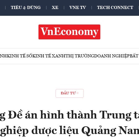
TIÊU & DÙNG
XE
VNE TV
TECH CONNECT
ÍNH
KINH TẾ SỐ
KINH TẾ XANH
THỊ TRƯỜNG
DOANH NGHIỆP
BẤT
ĐẦU TƯ
g Đề án hình thành Trung 
ghiệp dược liệu Quảng N