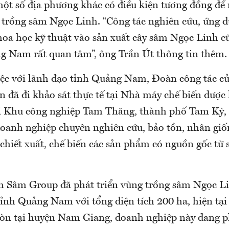
ột số địa phương khác có điều kiện tương đồng để
ch trồng sâm Ngọc Linh. “Công tác nghiên cứu, ứng 
khoa học kỹ thuật vào sản xuất cây sâm Ngọc Linh c
g Nam rất quan tâm”, ông Trần Út thông tin thêm.
iệc với lãnh đạo tỉnh Quảng Nam, Đoàn công tác c
 đã đi khảo sát thực tế tại Nhà máy chế biến dược 
i Khu công nghiệp Tam Thăng, thành phố Tam Kỳ,
oanh nghiệp chuyên nghiên cứu, bảo tồn, nhân giốn
 chiết xuất, chế biến các sản phẩm có nguồn gốc từ
m Sâm Group đã phát triển vùng trồng sâm Ngọc Li
ỉnh Quảng Nam với tổng diện tích 200 ha, hiện tại
Còn tại huyện Nam Giang, doanh nghiệp này đang p