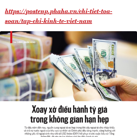
https://postenp.phaha.vn/chi-tiet-toa-
soan/tap-chi-kinh-te-viet-nam