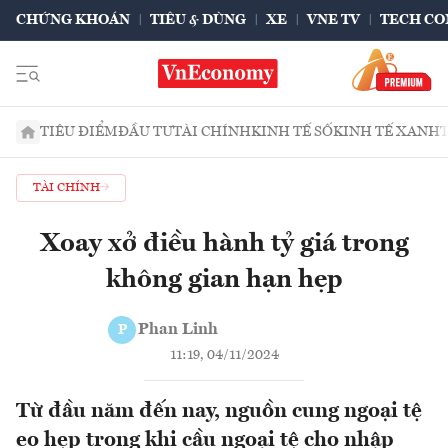
CHỨNG KHOÁN
TIÊU & DÙNG
XE
VNE TV
TECH CO
TIÊU ĐIỂM
ĐẦU TƯ
TÀI CHÍNH
KINH TẾ SỐ
KINH TẾ XANH
TÀI CHÍNH
Xoay xở điều hành tỷ giá trong
không gian hạn hẹp
Phan Linh
P
11:19, 04/11/2024
Từ đầu năm đến nay, nguồn cung ngoại tệ
eo hẹp trong khi cầu ngoại tệ cho nhập