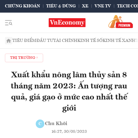
CHỨNG KHOÁN
TIÊU & DÙNG
XE
VNE TV
TECH CO
TIÊU ĐIỂM
ĐẦU TƯ
TÀI CHÍNH
KINH TẾ SỐ
KINH TẾ XANH
THỊ TRƯỜNG
Xuất khẩu nông lâm thủy sản 8
tháng năm 2023: Ấn tượng rau
quả, giá gạo ở mức cao nhất thế
giới
Chu Khôi
C
16:27, 30/08/2023