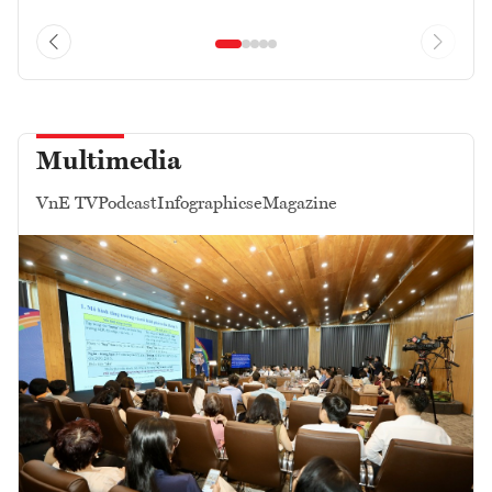
Multimedia
VnE TV
Podcast
Infographics
eMagazine