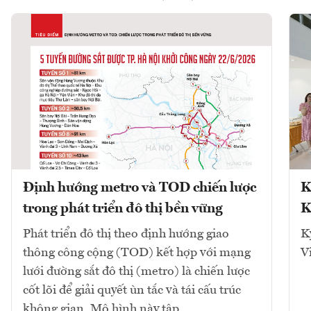
Định hướng metro và TOD chiến lược
K
trong phát triển đô thị bền vững
K
Phát triển đô thị theo định hướng giao
K
thông công cộng (TOD) kết hợp với mạng
V
lưới đường sắt đô thị (metro) là chiến lược
cốt lõi để giải quyết ùn tắc và tái cấu trúc
không gian. Mô hình này tập...