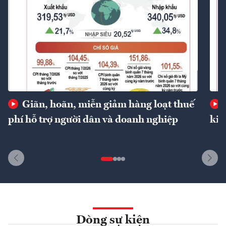
Giãn, hoãn, miễn giảm hàng loạt thuế
phí hỗ trợ người dân và doanh nghiệp
kin
Dòng sự kiện