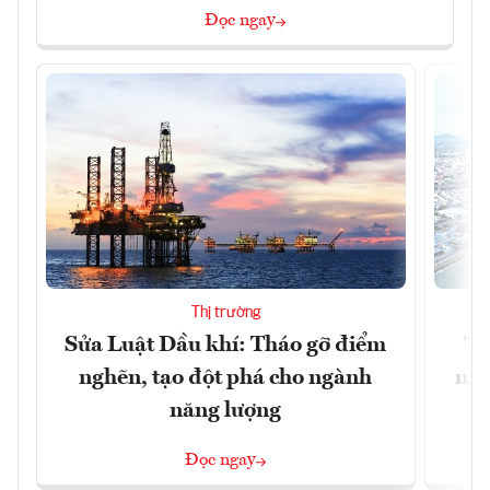
Đọc ngay
Thị trường
Sửa Luật Dầu khí: Tháo gỡ điểm
"H
nghẽn, tạo đột phá cho ngành
nhì
năng lượng
Đọc ngay