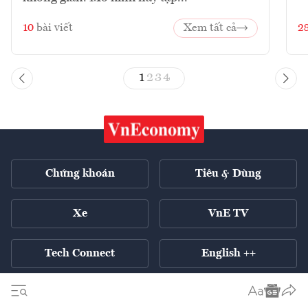
10
bài viết
Xem tất cả
2
1
2
3
4
Chứng khoán
Tiêu & Dùng
Xe
VnE TV
Tech Connect
English ++