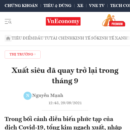
CHỨNG KHOÁN
TIÊU & DÙNG
XE
VNE TV
TECH CO
TIÊU ĐIỂM
ĐẦU TƯ
TÀI CHÍNH
KINH TẾ SỐ
KINH TẾ XANH
THỊ TRƯỜNG
Xuất siêu đã quay trở lại trong
tháng 9
Nguyễn Mạnh
N
12:43, 29/09/2021
Trong bối cảnh diễn biến phức tạp của
dịch Covid-19, tổng kim ngạch xuất, nhập