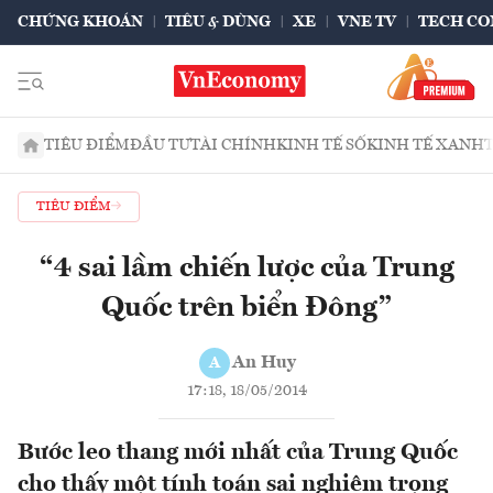
CHỨNG KHOÁN
TIÊU & DÙNG
XE
VNE TV
TECH CO
TIÊU ĐIỂM
ĐẦU TƯ
TÀI CHÍNH
KINH TẾ SỐ
KINH TẾ XANH
TIÊU ĐIỂM
“4 sai lầm chiến lược của Trung
Quốc trên biển Đông”
An Huy
A
17:18, 18/05/2014
Bước leo thang mới nhất của Trung Quốc
cho thấy một tính toán sai nghiêm trọng