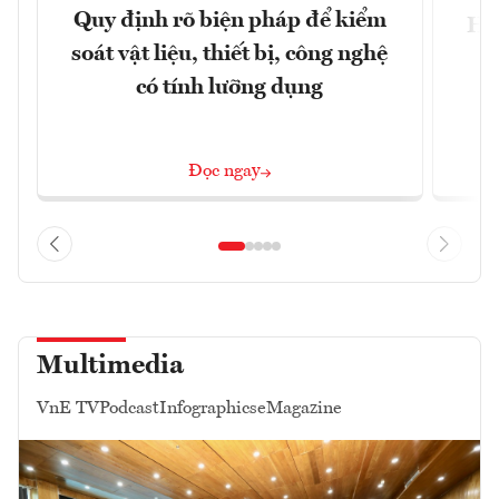
Quy định rõ biện pháp để kiểm
Hội
soát vật liệu, thiết bị, công nghệ
p
có tính lưỡng dụng
Đọc ngay
Multimedia
VnE TV
Podcast
Infographics
eMagazine