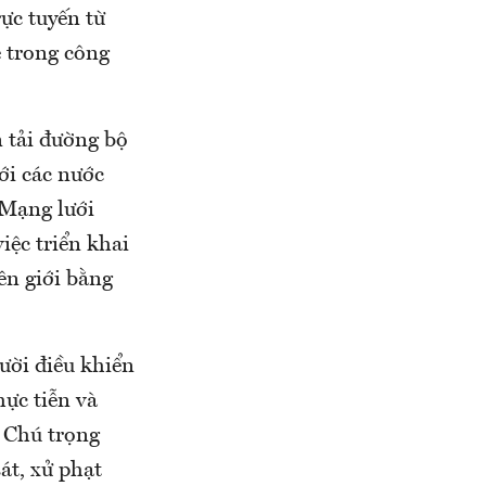
ực tuyến từ
 trong công
n tải đường bộ
ới các nước
 Mạng lưới
ệc triển khai
ên giới bằng
ười điều khiển
ực tiễn và
. Chú trọng
át, xử phạt