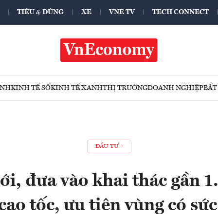
TIÊU & DÙNG
XE
VNE TV
TECH CONNECT
ÍNH
KINH TẾ SỐ
KINH TẾ XANH
THỊ TRƯỜNG
DOANH NGHIỆP
BẤT
ĐẦU TƯ
ới, đưa vào khai thác gần
ao tốc, ưu tiên vùng có sức