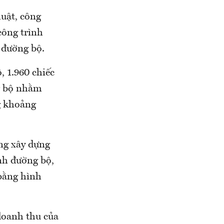
uật, công
công trình
g đường bộ.
 1.960 chiếc
ng bộ nhằm
ng khoảng
ng xây dựng
ành đường bộ,
bằng hình
doanh thu của