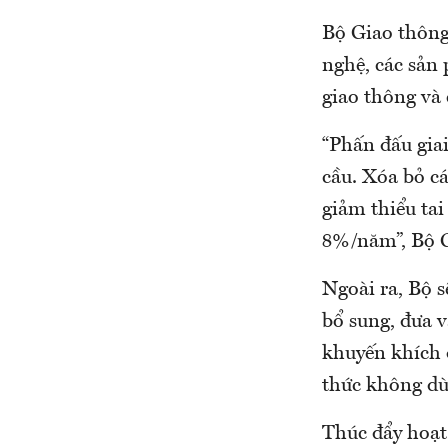
Bộ Giao thông
nghệ, các sản
giao thông và 
“Phấn đấu gia
cầu. Xóa bỏ c
giảm thiểu tai
8%/năm”, Bộ G
Ngoài ra, Bộ 
bổ sung, đưa v
khuyến khích 
thức không dù
Thúc đẩy hoạt