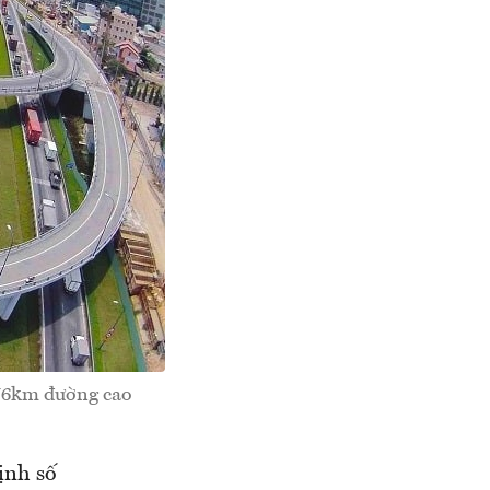
176km đường cao
ịnh số