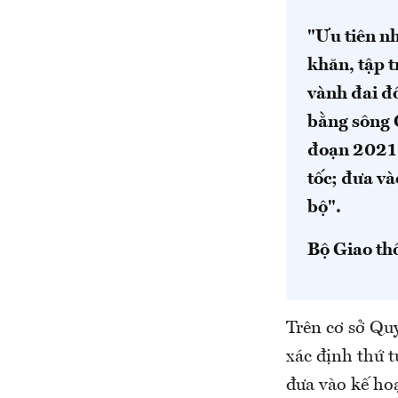
"Ưu tiên n
khăn, tập t
vành đai đ
bằng sông 
đoạn 2021 
tốc; đưa v
bộ".
Bộ Giao thô
Trên cơ sở Qu
xác định thứ t
đưa vào kế ho