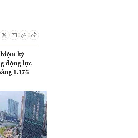
nhiệm kỳ
ng động lực
oảng 1.176