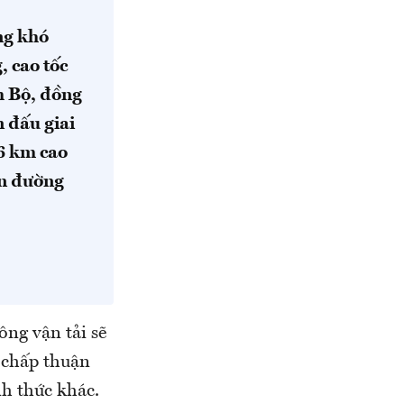
ng khó
, cao tốc
m Bộ, đồng
 đấu giai
6 km cao
ớn đường
ng vận tải sẽ
n chấp thuận
h thức khác.