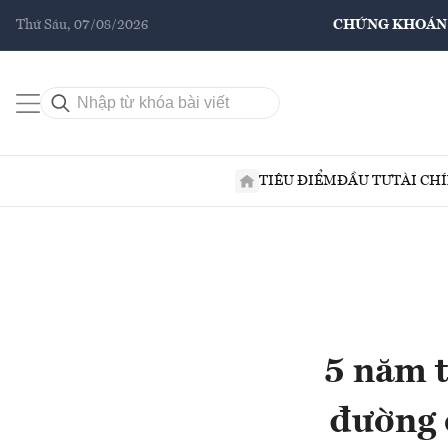
Thứ Sáu, 07/08/2026
CHỨNG KHOÁN
TIÊU ĐIỂM
ĐẦU TƯ
TÀI CH
5 năm t
đường c