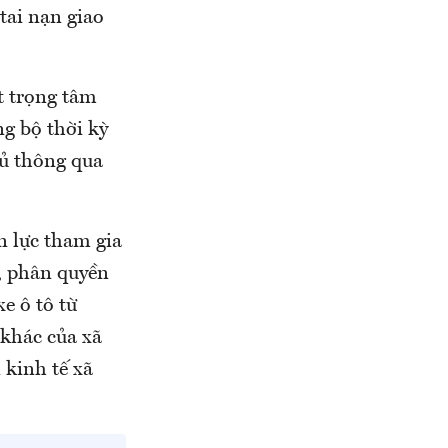
tai nạn giao
t trọng tâm
ng bộ thời kỳ
ủ thông qua
n lực tham gia
p, phân quyền
e ô tô từ
 khác của xã
 kinh tế xã