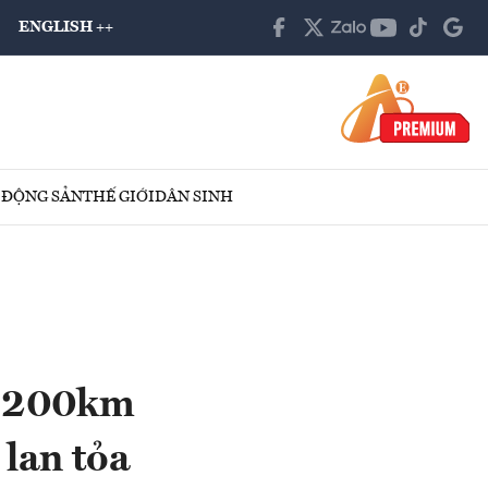
ENGLISH ++
 ĐỘNG SẢN
THẾ GIỚI
DÂN SINH
 1.200km
 lan tỏa