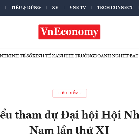
TIÊU & DÙNG
XE
VNE TV
TECH CONNECT
ÍNH
KINH TẾ SỐ
KINH TẾ XANH
THỊ TRƯỜNG
DOANH NGHIỆP
BẤT
TIÊU ĐIỂM
iểu tham dự Đại hội Hội Nh
Nam lần thứ XI