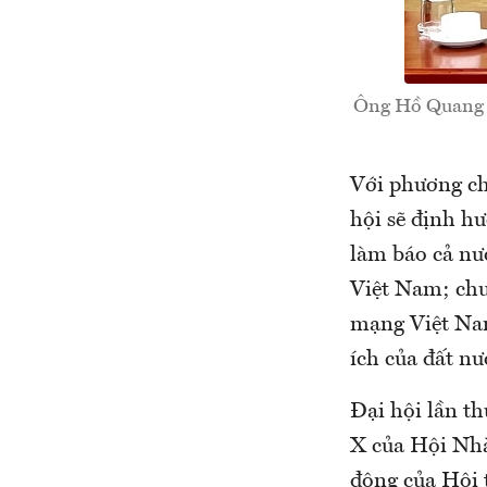
Ông Hồ Quang L
Với phương ch
hội sẽ định h
làm báo cả nư
Việt Nam; chu
mạng Việt Nam 
ích của đất n
Đại hội lần t
X của Hội Nhà
động của Hội 