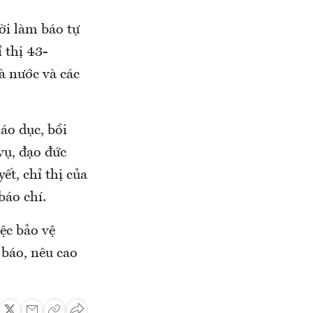
ời làm báo tự
 thị 43-
à nước và các
áo dục, bồi
vụ, đạo đức
ết, chỉ thị của
báo chí.
ệc bảo vệ
 báo, nêu cao