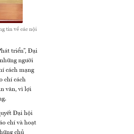
 tin về các nội
át triển”, Đại
 những người
chí cách mạng
o chí cách
 văn, vì lợi
ng.
uyết Đại hội
áo chí và hoạt
những chủ