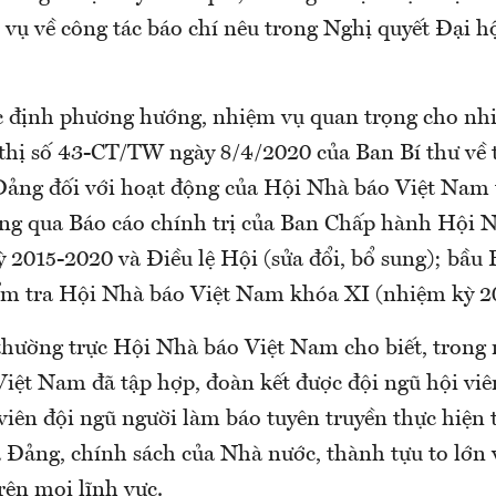
vụ về công tác báo chí nêu trong Nghị quyết Đại hộ
c định phương hướng, nhiệm vụ quan trọng cho nh
 thị số 43-CT/TW ngày 8/4/2020 của Ban Bí thư về 
Đảng đối với hoạt động của Hội Nhà báo Việt Nam 
ng qua Báo cáo chính trị của Ban Chấp hành Hội N
2015-2020 và Điều lệ Hội (sửa đổi, bổ sung); bầu
m tra Hội Nhà báo Việt Nam khóa XI (nhiệm kỳ 2
thường trực Hội Nhà báo Việt Nam cho biết, trong 
iệt Nam đã tập hợp, đoàn kết được đội ngũ hội viê
viên đội ngũ người làm báo tuyên truyền thực hiện 
a Đảng, chính sách của Nhà nước, thành tựu to lớn 
rên mọi lĩnh vực.