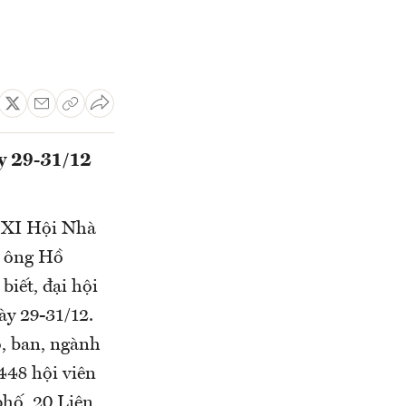
ày 29-31/12
ứ XI Hội Nhà
, ông Hồ
iết, đại hội
ày 29-31/12.
, ban, ngành
448 hội viên
phố, 20 Liên