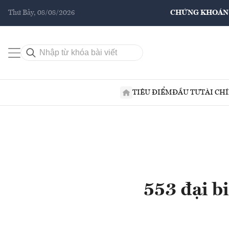
Thứ Bảy, 08/08/2026
CHỨNG KHOÁN
TIÊU ĐIỂM
ĐẦU TƯ
TÀI CH
553 đại b