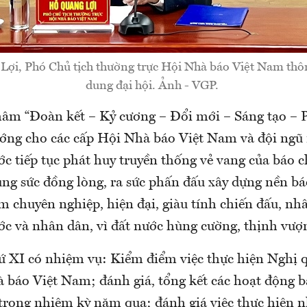
ợi, Phó Chủ tịch thường trực Hội Nhà báo Việt Nam thông
dung đại hội. Ảnh - VGP.
âm “Đoàn kết – Kỷ cương – Đổi mới – Sáng tạo – Ph
ướng cho các cấp Hội Nhà báo Việt Nam và đội ngũ
ớc tiếp tục phát huy truyền thống vẻ vang của báo 
ng sức đồng lòng, ra sức phấn đấu xây dựng nền bá
chuyên nghiệp, hiện đại, giàu tính chiến đấu, nhân
ước và nhân dân, vì đất nước hùng cường, thịnh vượ
hứ XI có nhiệm vụ: Kiểm điểm việc thực hiện Nghị q
 báo Việt Nam; đánh giá, tổng kết các hoạt động b
trong nhiệm kỳ năm qua; đánh giá việc thực hiện 