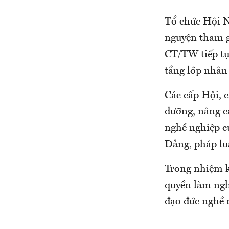
Tổ chức Hội N
nguyện tham g
CT/TW tiếp tụ
tầng lớp nhân
Các cấp Hội, c
dưỡng, nâng c
nghề nghiệp củ
Đảng, pháp luậ
Trong nhiệm k
quyền làm ngh
đạo đức nghề