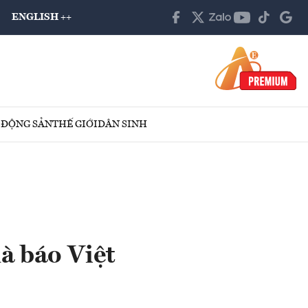
ENGLISH ++
 ĐỘNG SẢN
THẾ GIỚI
DÂN SINH
à báo Việt