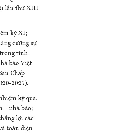
i lần thứ XIII
iệm kỳ XI;
tăng cường sự
trong tình
hà báo Việt
 Ban Chấp
020-2025).
nhiệm kỳ qua,
n – nhà báo;
thắng lợi các
và toàn diện