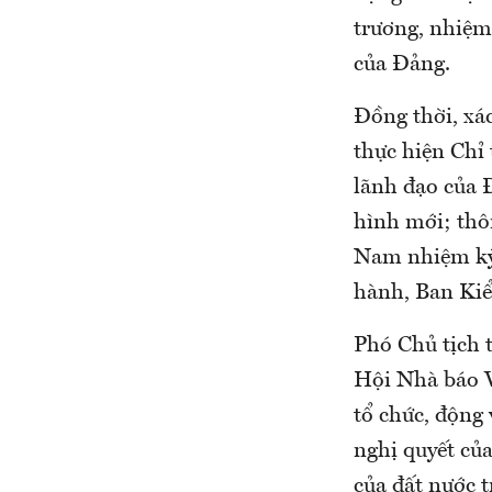
trương, nhiệm 
của Đảng.
Đồng thời, xá
thực hiện Chỉ
lãnh đạo của 
hình mới; thô
Nam nhiệm kỳ 
hành, Ban Kiể
Phó Chủ tịch 
Hội Nhà báo V
tổ chức, động 
nghị quyết củ
của đất nước t