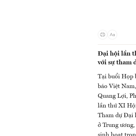
Đại hội lần 
với sự tham 
Tại buổi Họp 
báo Việt Nam,
Quang Lợi, Ph
lần thứ XI Hội
Tham dự Đại h
ở Trung ương, 
sinh hoạt tro