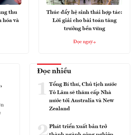
ung thu
Thúc đẩy hệ sinh thái hợp tác:
n hóa và
Lời giải cho bài toán tăng
trưởng bền vững
Đọc ngay
Đọc nhiều
1
Tổng Bí thư, Chủ tịch nước
,
Tô Lâm sẽ thăm cấp Nhà
nước tới Australia và New
ớn
Zealand
ê
2
Phát triển xuất bản trở
thành ngành công nghiệp