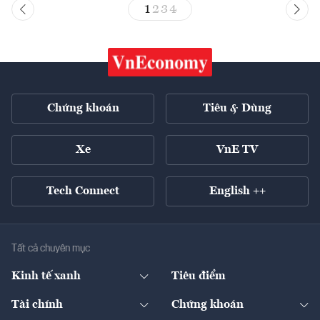
1
2
3
4
Chứng khoán
Tiêu & Dùng
Xe
VnE TV
Tech Connect
English ++
Tất cả chuyên mục
Kinh tế xanh
Tiêu điểm
Chuyển động xanh
Tài chính
Chứng khoán