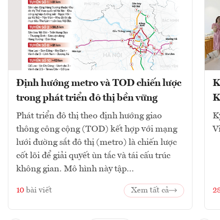
Định hướng metro và TOD chiến lược
K
trong phát triển đô thị bền vững
K
Phát triển đô thị theo định hướng giao
K
thông công cộng (TOD) kết hợp với mạng
V
lưới đường sắt đô thị (metro) là chiến lược
cốt lõi để giải quyết ùn tắc và tái cấu trúc
không gian. Mô hình này tập...
10
bài viết
Xem tất cả
2