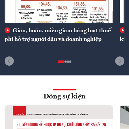
Giãn, hoãn, miễn giảm hàng loạt thuế
phí hỗ trợ người dân và doanh nghiệp
kin
Dòng sự kiện