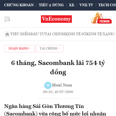
CHỨNG KHOÁN
TIÊU & DÙNG
XE
VNE TV
TECH CO
TIÊU ĐIỂM
ĐẦU TƯ
TÀI CHÍNH
KINH TẾ SỐ
KINH TẾ XANH
NGÂN HÀNG
TÀI CHÍNH
6 tháng, Sacombank lãi 754 tỷ
đồng
Hoài Nam
H
00:32, 10/07/2008
Ngân hàng Sài Gòn Thương Tín
(Sacombank) vừa công bố mức lợi nhuận