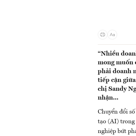
“Nhiều doanh
mong muốn ch
phải doanh n
tiếp cận giữ
chị Sandy Ng
nhận...
Chuyển đổi số 
tạo (AI) trong
nghiệp bứt ph