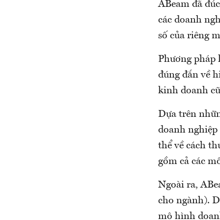
ABeam đã đúc 
các doanh nghi
số của riêng m
Phương pháp l
đúng đắn về h
kinh doanh cũ
Dựa trên nhữ
doanh nghiệp 
thể về cách th
gồm cả các mốc
Ngoài ra, ABe
cho ngành). D
mô hình doan