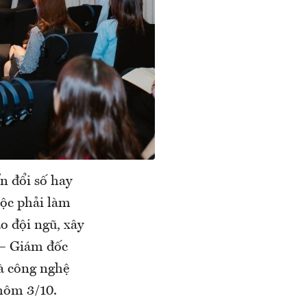
n đổi số hay
uộc phải làm
o đội ngũ, xây
n – Giám đốc
à công nghệ
 hôm 3/10.