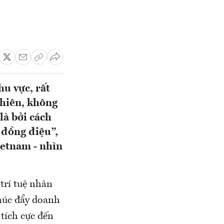
u vực, rất
nhiên, không
là bởi cách
 đồng điệu”,
ietnam - nhìn
 trí tuệ nhân
thúc đẩy doanh
tích cực đến