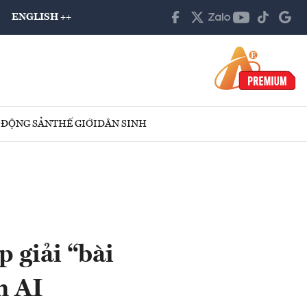
ENGLISH ++
 ĐỘNG SẢN
THẾ GIỚI
DÂN SINH
 giải “bài
n AI