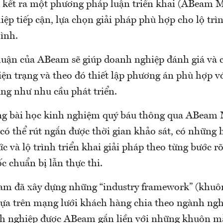
kết ra một phương pháp luận triển khai (ABeam M
ệp tiếp cận, lựa chọn giải pháp phù hợp cho lộ trì
ình.
uận của ABeam sẽ giúp doanh nghiệp đánh giá và 
iện trạng và theo đó thiết lập phương án phù hợp 
ng như nhu cầu phát triển.
ng bài học kinh nghiệm quý báu thông qua ABeam 
có thể rút ngắn được thời gian khảo sát, có những
ức và lộ trình triển khai giải pháp theo từng bước r
 chuẩn bị lẫn thực thi.
am đã xây dựng những “industry framework” (khu
ựa trên mạng lưới khách hàng chia theo ngành ngh
h nghiệp được ABeam gắn liền với những khuôn m