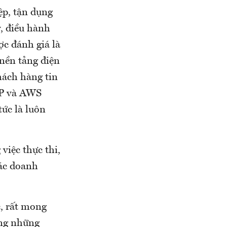
ệp, tận dụng
ý, điều hành
c đánh giá là
nền tảng điện
hách hàng tin
AP và AWS
tức là luôn
việc thực thi,
các doanh
, rất mong
ụng những