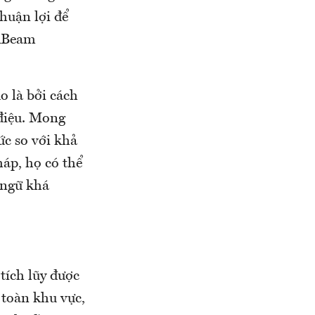
huận lợi để
 ABeam
 là bởi cách
 điệu. Mong
c so với khả
áp, họ có thể
 ngữ khá
tích lũy được
 toàn khu vực,