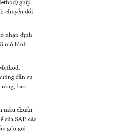
ethod) giúp
nh chuyển đổi
có nhận định
với mô hình
Method,
 hướng dẫn cụ
õ ràng, bao
ôn mẫu chuẩn
ề của SAP, các
ẫu gần gũi