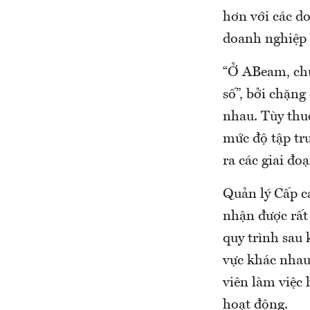
hơn với các d
doanh nghiệp
“Ở ABeam, chú
số”, bởi chặn
nhau. Tùy thu
mức độ tập tr
ra các giai đo
Quản lý Cấp c
nhận được rất 
quy trình sau
vực khác nhau
viên làm việc 
hoạt động.