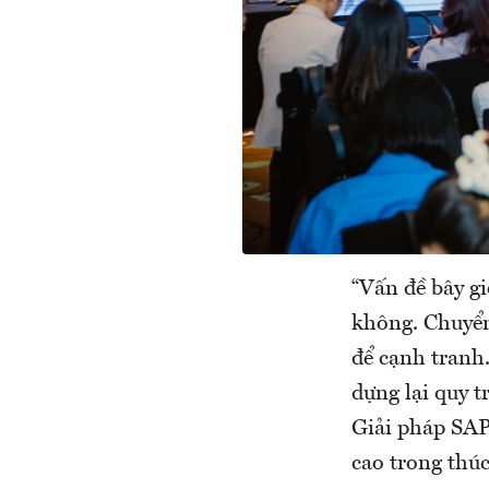
“Vấn đề bây g
không. Chuyển
để cạnh tranh.
dựng lại quy t
Giải pháp SAP
cao trong thú