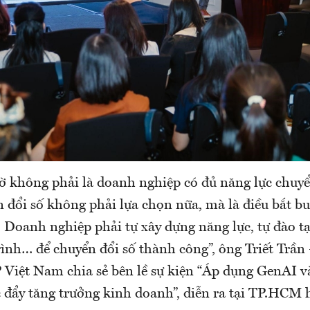
iờ không phải là doanh nghiệp có đủ năng lực chuyể
 đổi số không phải lựa chọn nữa, mà là điều bắt b
 Doanh nghiệp phải tự xây dựng năng lực, tự đào tạ
rình… để chuyển đổi số thành công”, ông Triết Trầ
 Việt Nam chia sẻ bên lề sự kiện “Áp dụng GenAI v
c đẩy tăng trưởng kinh doanh”, diễn ra tại TP.HCM