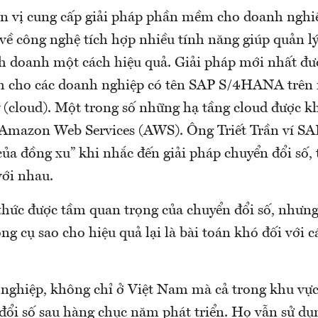
n vị cung cấp giải pháp phần mềm cho doanh nghi
 về công nghệ tích hợp nhiều tính năng giúp quản l
h doanh một cách hiệu quả. Giải pháp mới nhất đượ
h cho các doanh nghiệp có tên SAP S/4HANA trên 
(cloud). Một trong số những hạ tầng cloud được k
 Amazon Web Services (AWS). Ông Triết Trần ví S
ủa đồng xu” khi nhắc đến giải pháp chuyển đổi số, 
với nhau.
hức được tầm quan trọng của chuyển đổi số, nhưng 
ng cụ sao cho hiệu quả lại là bài toán khó đối với 
nghiệp, không chỉ ở Việt Nam mà cả trong khu vực
ổi số sau hàng chục năm phát triển. Họ vẫn sử d