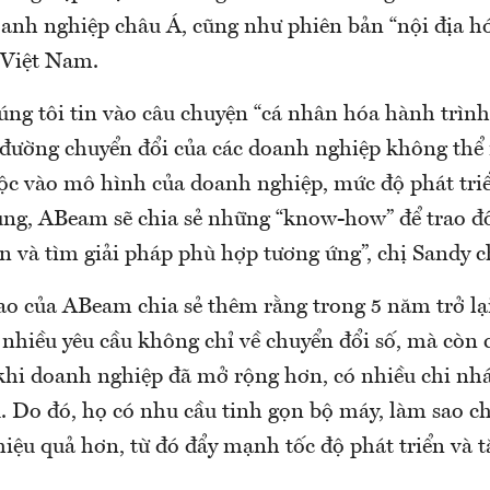
oanh nghiệp châu Á, cũng như phiên bản “nội địa hó
 Việt Nam.
ng tôi tin vào câu chuyện “cá nhân hóa hành trình
g đường chuyển đổi của các doanh nghiệp không thể
ộc vào mô hình của doanh nghiệp, mức độ phát tri
ung, ABeam sẽ chia sẻ những “know-how” để trao đổi
ạn và tìm giải pháp phù hợp tương ứng”, chị Sandy c
ao của ABeam chia sẻ thêm rằng trong 5 năm trở lại
nhiều yêu cầu không chỉ về chuyển đổi số, mà còn 
 khi doanh nghiệp đã mở rộng hơn, có nhiều chi nh
. Do đó, họ có nhu cầu tinh gọn bộ máy, làm sao c
hiệu quả hơn, từ đó đẩy mạnh tốc độ phát triển và 