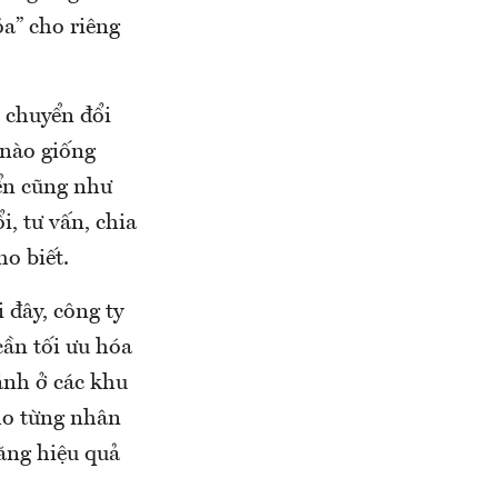
a” cho riêng
 chuyển đổi
 nào giống
ển cũng như
, tư vấn, chia
ho biết.
 đây, công ty
cần tối ưu hóa
ánh ở các khu
ho từng nhân
tăng hiệu quả