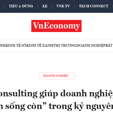
TIÊU & DÙNG
XE
VNE TV
TECH CONNECT
ÍNH
KINH TẾ SỐ
KINH TẾ XANH
THỊ TRƯỜNG
DOANH NGHIỆP
BẤT
DOANH NGHIỆP
sulting giúp doanh nghiệp
n sống còn” trong kỷ nguyê