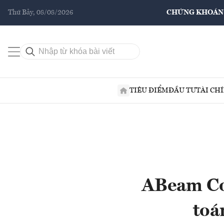
Thứ Bảy, 08/08/2026
CHỨNG KHOÁN
TIÊU ĐIỂM
ĐẦU TƯ
TÀI CH
ABeam Con
toá