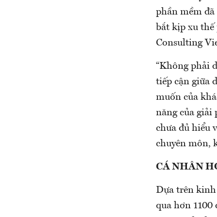
phần mềm đã c
bắt kịp xu thế
Consulting Vie
“Không phải d
tiếp cận giữa
muốn của khác
năng của giải
chưa đủ hiểu 
chuyên môn, kh
CÁ NHÂN H
Dựa trên kinh 
qua hơn 1100 