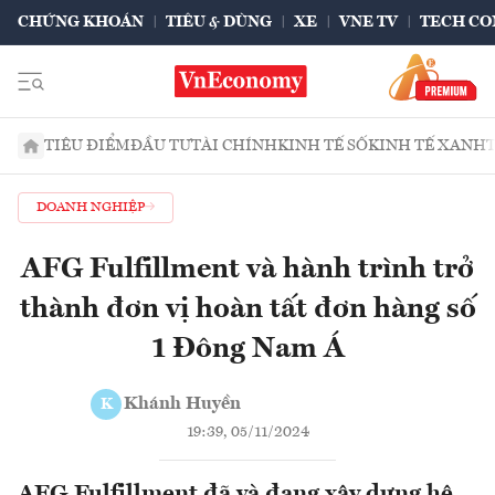
CHỨNG KHOÁN
TIÊU & DÙNG
XE
VNE TV
TECH CO
TIÊU ĐIỂM
ĐẦU TƯ
TÀI CHÍNH
KINH TẾ SỐ
KINH TẾ XANH
DOANH NGHIỆP
AFG Fulfillment và hành trình trở
thành đơn vị hoàn tất đơn hàng số
1 Đông Nam Á
Khánh Huyền
K
19:39, 05/11/2024
AFG Fulfillment đã và đang xây dựng hệ