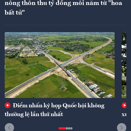
nông thôn thu tỷ đồng mỗi năm từ "hoa
bất tử"
Điểm nhấn kỳ họp Quốc hội không
thường lệ lần thứ nhất
xuấ