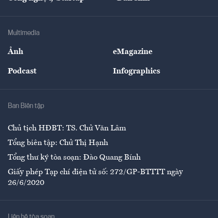
Tư vấn
Nông sản
Doanh nhân
Tư vấn Tiêu & Dùng
Infographics
Hạ tầng
Sức khỏe
Khung pháp lý
Doanh nghiệp
Địa phương
Thị trường
Bảo hiểm
Multimedia
Sự kiện
Nhân lực
Ảnh
eMagazine
Đẹp +
An sinh
Podcast
Infographics
Giải trí
Y tế
Nhà
Ban Biên tập
Ẩm thực
Chủ tịch HĐBT: TS. Chử Văn Lâm
Tổng biên tập: Chử Thị Hạnh
Tổng thư ký tòa soạn: Đào Quang Bính
Giấy phép Tạp chí điện tử số: 272/GP-BTTTT ngày
26/6/2020
Liên hệ tòa soạn