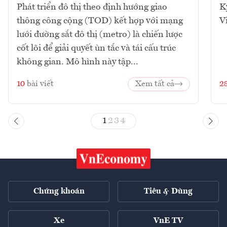
Phát triển đô thị theo định hướng giao
K
thông công cộng (TOD) kết hợp với mạng
V
lưới đường sắt đô thị (metro) là chiến lược
cốt lõi để giải quyết ùn tắc và tái cấu trúc
không gian. Mô hình này tập...
10
bài viết
Xem tất cả
2
1
2
3
4
Chứng khoán
Tiêu & Dùng
Xe
VnE TV