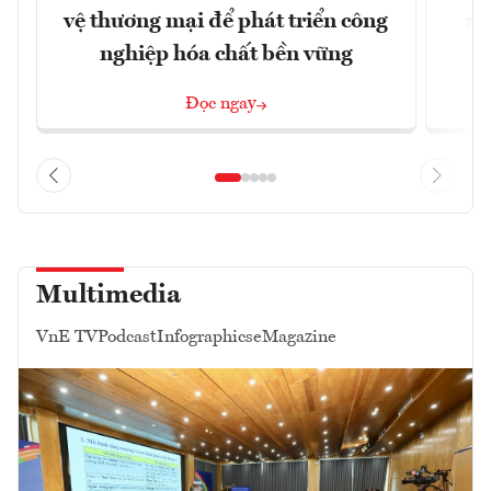
vệ thương mại để phát triển công
xu
nghiệp hóa chất bền vững
Đọc ngay
Multimedia
VnE TV
Podcast
Infographics
eMagazine