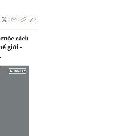
 cuộc cách
ế giới -
…