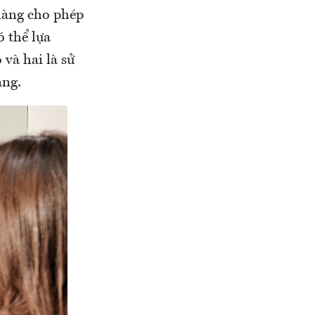
 hàng cho phép
ó thể lựa
 và hai là sử
àng.