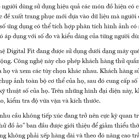
p người dùng sử dụng hiệu quả các món đồ hiện có
ác đề xuất trang phục mới dựa vào dữ liệu mà người
số ứng dụng có thể tích hợp phân tích hình ảnh có 
ó áp dụng với số đo và kiểu dáng của từng người dù
ệ Digital Fit đang được sử dụng dưới dạng máy qué
 động. Công nghệ này cho phép khách hàng thử quần
ủa họ và xem các tùy chọn khác nhau. Khách hàng s
chụp ảnh toàn bộ cơ thể của họ, sau đó cung cấp số
kỹ thuật số của họ. Trên những hình đại diện này, 
o, kiểm tra độ vừa vặn và kích thước.
 nhu cầu không tiếp xúc đang trở nên cực kỳ quan t
ử đồ ảo” ban đầu được giới thiệu để giảm thiểu thờ
ng không phải xếp hàng dài và theo đó nâng cao trả