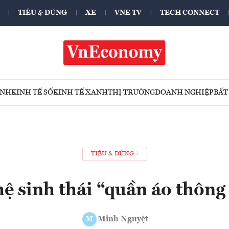
TIÊU & DÙNG
XE
VNE TV
TECH CONNECT
ÍNH
KINH TẾ SỐ
KINH TẾ XANH
THỊ TRƯỜNG
DOANH NGHIỆP
BẤT
TIÊU & DÙNG
hệ sinh thái “quần áo thôn
Minh Nguyệt
M