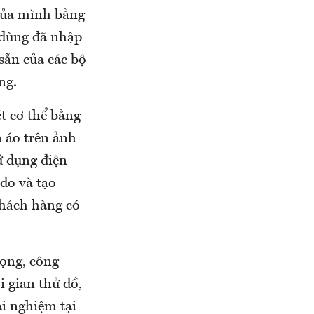
 của mình bằng
 dùng đã nhập
sẵn của các bộ
ng.
t cơ thể bằng
 áo trên ảnh
ử dụng điện
 đo và tạo
khách hàng có
rọng, công
i gian thử đồ,
i nghiệm tại