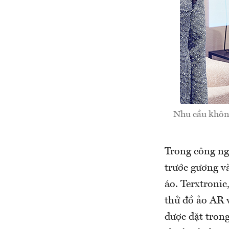
Nhu cầu không
Trong công ng
trước gương v
áo. Terxtroni
thử đồ ảo AR 
được đặt tron