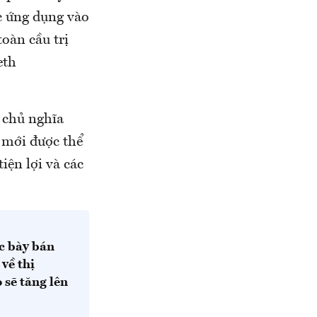
c ứng dụng vào
oàn cầu trị
eth
 chủ nghĩa
ư mới được thể
ện lợi và các
c bày bán
về thị
sẽ tăng lên