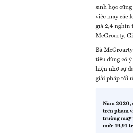
sinh học cũng
việc may các l
giá 2,4 nghìn 
McGroarty, Gi
Bà McGroarty 
tiêu dùng có ý
hiện nhờ sự đ
giải pháp tối 
Năm 2020, c
trên phạm vi
trường may 
mức 19,91 t