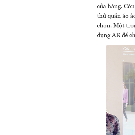
cửa hàng. Côn
thử quần áo ảo
chọn. Một tron
dụng AR để ch