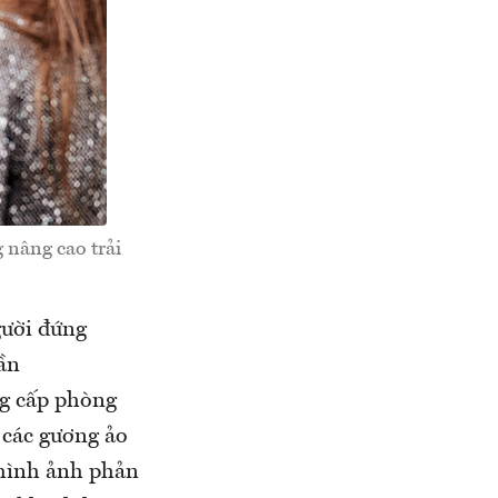
 nâng cao trải
gười đứng
ần
ng cấp phòng
 các gương ảo
 hình ảnh phản