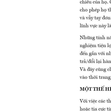
chiếu của họ.
cho phép họ t
và vẫy tay đơn
lĩnh vực này 
Những tính năn
nghiệm tiện l
đến gần với n
trả/đổi lại hà
Và đây cũng c
vào thời trang
MỘT THẾ H
Với việc các t
hoặc tia cực t