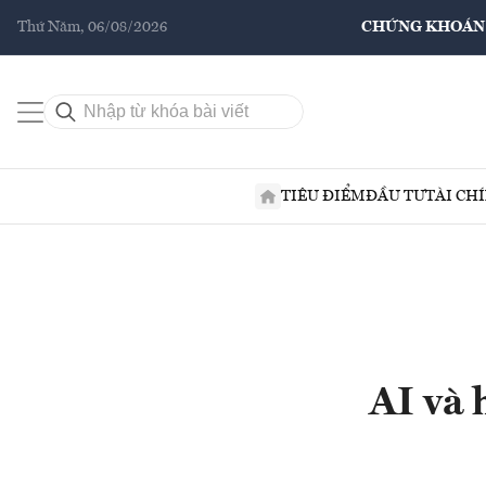
Thứ Năm, 06/08/2026
CHỨNG KHOÁN
TIÊU ĐIỂM
ĐẦU TƯ
TÀI CH
AI và 