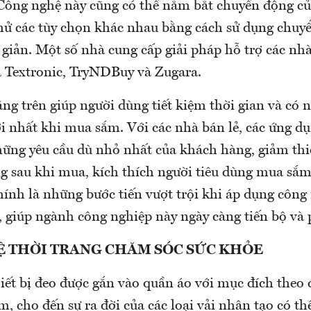
 Công nghệ này cũng có thể nắm bắt chuyển động c
hử các tùy chọn khác nhau bằng cách sử dụng chuy
 giản. Một số nhà cung cấp giải pháp hỗ trợ các nhà
là Textronic, TryNDBuy và Zugara.
g trên giúp người dùng tiết kiệm thời gian và có 
ợi nhất khi mua sắm. Với các nhà bán lẻ, các ứng d
hững yêu cầu dù nhỏ nhất của khách hàng, giảm thi
ng sau khi mua, kích thích người tiêu dùng mua sắ
hính là những bước tiến vượt trội khi áp dụng công
, giúp ngành công nghiệp này ngày càng tiến bộ và p
Ệ THỜI TRANG CHĂM SÓC SỨC KHỎE
hiết bị đeo được gắn vào quần áo với mục đích theo 
ím, cho đến sự ra đời của các loại vải nhân tạo có t