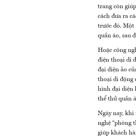
trang còn giú
cách đưa ra c
trước đó. Một 
quần áo, sau đ
Hoặc công ngh
điện thoại di
đại diện ảo c
thoại di động 
hình đại diện 
thể thử quần á
Ngày nay, khi
nghệ “phòng th
giúp khách hà