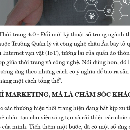
hời trang 4.0 - Đổi mới kỹ thuật số trong ngành th
thuộc Trường Quản lý và công nghệ châu Âu bày tỏ 
i Internet vạn vật (IoT), tương lai của quần áo th
hợp giữa thời trang và công nghệ. Nói đúng hơn, đó l
tương ứng theo những cách có ý nghĩa để tạo ra sản
hàng một cách tổng thể”.
Ỉ MARKETING, MÀ LÀ CHĂM SÓC KHÁ
ệc các thương hiệu thời trang hiện đang bắt kịp xu t
uệ nhân tạo cho việc sáng tạo và cải thiện các chức
b của mình. Tiến thêm một bước, đã có một số ứng 