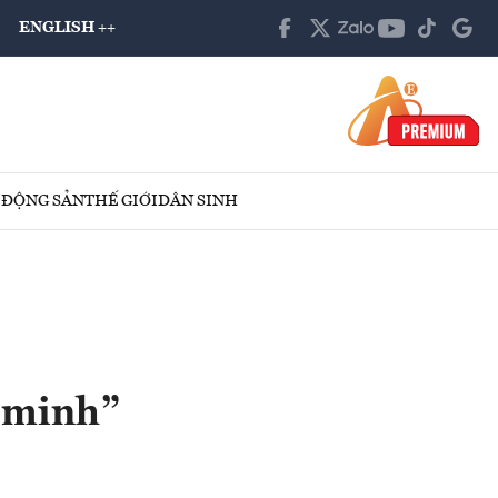
ENGLISH ++
 ĐỘNG SẢN
THẾ GIỚI
DÂN SINH
g minh”