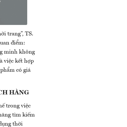
ời trang”, TS.
quan điểm:
ông minh không
à việc kết hợp
 phẩm có giá
CH HÀNG
hế trong việc
 năng tìm kiếm
dụng thời