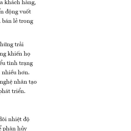
ủa khách hàng,
ển động vuốt
 bán lẻ trong
những trải
ụng khiến họ
ểu tình trạng
m nhiều hơn.
 nghệ nhân tạo
hát triển.
dõi nhiệt độ
hể phân hủy