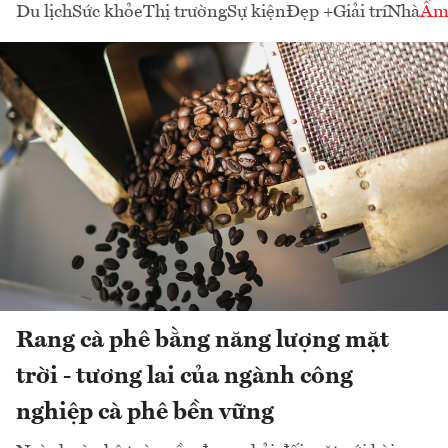
Du lịch
Sức khỏe
Thị trường
Sự kiện
Đẹp +
Giải trí
Nhà
Ẩm
Rang cà phê bằng năng lượng mặt
trời - tương lai của ngành công
nghiệp cà phê bền vững