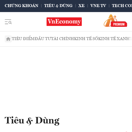
CHỨNG KHOÁN
TIÊU & DÙNG
XE
VNE TV
TECH CO
TIÊU ĐIỂM
ĐẦU TƯ
TÀI CHÍNH
KINH TẾ SỐ
KINH TẾ XANH
Tiêu & Dùng