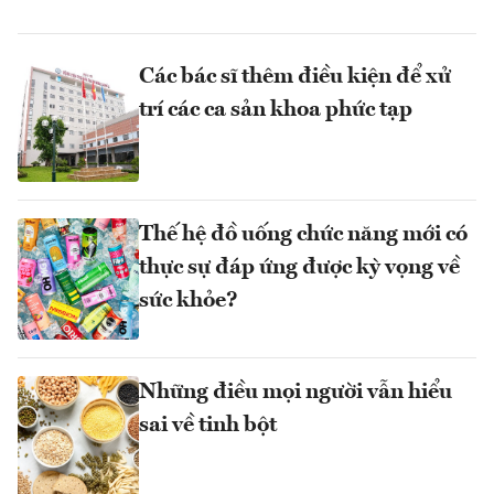
Các bác sĩ thêm điều kiện để xử
trí các ca sản khoa phức tạp
Thế hệ đồ uống chức năng mới có
thực sự đáp ứng được kỳ vọng về
sức khỏe?
Những điều mọi người vẫn hiểu
sai về tinh bột