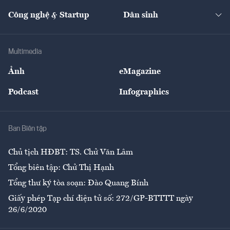
Kinh doanh
Kết nối
Tạp chí kinh tế Việt Nam
eMagazine
Nhà đầu tư
Du lịch
Công nghệ & Startup
Dân sinh
Tư vấn
Nông sản
Doanh nhân
Tư vấn Tiêu & Dùng
Infographics
Hạ tầng
Sức khỏe
Khung pháp lý
Doanh nghiệp
Địa phương
Thị trường
Bảo hiểm
Multimedia
Sự kiện
Nhân lực
Ảnh
eMagazine
Đẹp +
An sinh
Podcast
Infographics
Giải trí
Y tế
Nhà
Ban Biên tập
Ẩm thực
Chủ tịch HĐBT: TS. Chử Văn Lâm
Tổng biên tập: Chử Thị Hạnh
Tổng thư ký tòa soạn: Đào Quang Bính
Giấy phép Tạp chí điện tử số: 272/GP-BTTTT ngày
26/6/2020