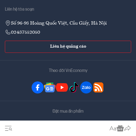
Liên hệ tòa soạn
Số 96-98 Hoàng Quốc Việt, Cầu Giấy, Hà Nội
02437552050
Liên hệ quảng cáo
Theo dõi VnEconomy
Đặt mua ấn phẩm