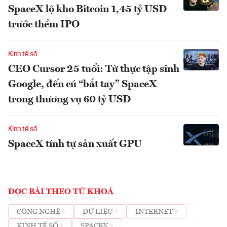
SpaceX lộ kho Bitcoin 1,45 tỷ USD
trước thềm IPO
Kinh tế số
CEO Cursor 25 tuổi: Từ thực tập sinh
Google, đến cú “bắt tay” SpaceX
trong thương vụ 60 tỷ USD
Kinh tế số
SpaceX tính tự sản xuất GPU
ĐỌC BÀI THEO TỪ KHOÁ
CÔNG NGHỆ
DỮ LIỆU
INTERNET
KINH TẾ SỐ
SPACEX