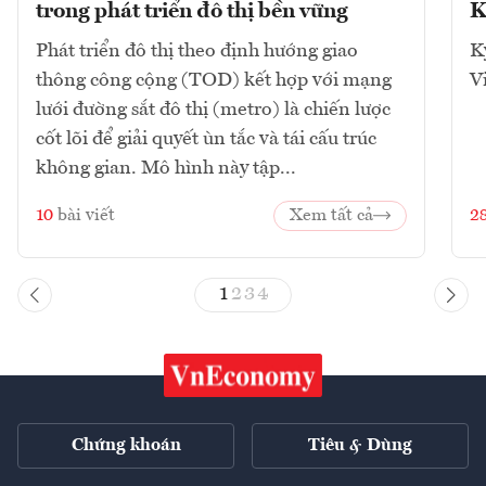
trong phát triển đô thị bền vững
K
Phát triển đô thị theo định hướng giao
K
thông công cộng (TOD) kết hợp với mạng
V
lưới đường sắt đô thị (metro) là chiến lược
cốt lõi để giải quyết ùn tắc và tái cấu trúc
không gian. Mô hình này tập...
10
bài viết
Xem tất cả
2
1
2
3
4
Chứng khoán
Tiêu & Dùng