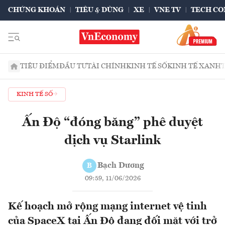
CHỨNG KHOÁN
TIÊU & DÙNG
XE
VNE TV
TECH CO
TIÊU ĐIỂM
ĐẦU TƯ
TÀI CHÍNH
KINH TẾ SỐ
KINH TẾ XANH
KINH TẾ SỐ
Ấn Độ “đóng băng” phê duyệt
dịch vụ Starlink
Bạch Dương
B
09:59, 11/06/2026
Kế hoạch mở rộng mạng internet vệ tinh
của SpaceX tại Ấn Độ đang đối mặt với trở