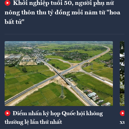
Khởi nghiệp tuổi 50, người phụ nữ
nông thôn thu tỷ đồng mỗi năm từ "hoa
bất tử"
Điểm nhấn kỳ họp Quốc hội không
thường lệ lần thứ nhất
xuấ