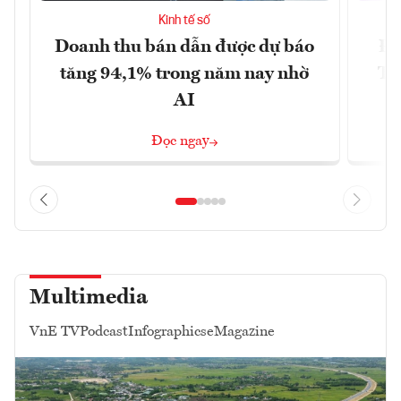
Kinh tế số
Doanh thu bán dẫn được dự báo
Đà
tăng 94,1% trong năm nay nhờ
Tr
AI
Đọc ngay
Multimedia
VnE TV
Podcast
Infographics
eMagazine