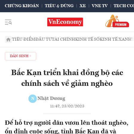
CHỨNG KHOÁN
TIÊU & DÙNG
XE
VNE TV
TECH CO
TIÊU ĐIỂM
ĐẦU TƯ
TÀI CHÍNH
KINH TẾ SỐ
KINH TẾ XANH
DÂN SINH
Bắc Kạn triển khai đồng bộ các
chính sách về giảm nghèo
Nhật Dương
N
11:47, 23/02/2023
Để hỗ trợ người dân vươn lên thoát nghèo,
ổn định cuộc sống, tỉnh Bắc Kạn đã và