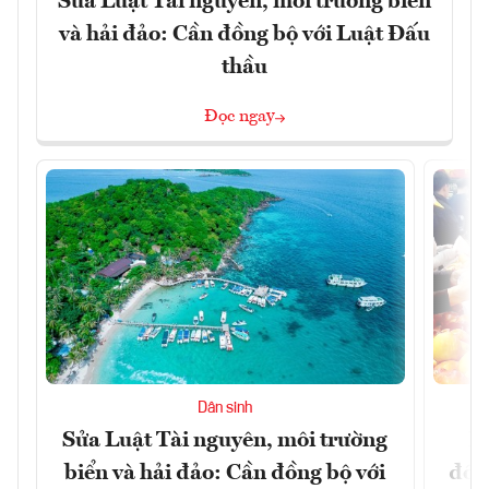
Sửa Luật Tài nguyên, môi trường biển
và hải đảo: Cần đồng bộ với Luật Đấu
thầu
Đọc ngay
Dân sinh
Sửa Luật Tài nguyên, môi trường
L
biển và hải đảo: Cần đồng bộ với
đổi)