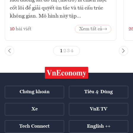
lưới đường sắt đô thị (metro) là chiến lược
cốt lõi để giải quyết ùn tắc và tái cấu trúc
không gian. Mô hình này tập...
10
bài viết
Xem tất cả
2
1
2
3
4
Chứng khoán
Tiêu & Dùng
Xe
VnE TV
Tech Connect
English ++