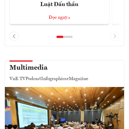
Luật Đấu thầu
Đọc ngay
Multimedia
VnE TV
Podcast
Infographics
eMagazine