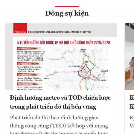
Dòng sự kiện
Định hướng metro và TOD chiến lược
K
trong phát triển đô thị bền vững
K
Phát triển đô thị theo định hướng giao
K
thông công cộng (TOD) kết hợp với mạng
V