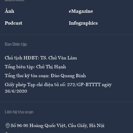
Multimedia
Sự kiện
Nhân lực
Ảnh
eMagazine
Đẹp +
An sinh
Podcast
Infographics
Giải trí
Y tế
Nhà
Ban Biên tập
Ẩm thực
Chủ tịch HĐBT: TS. Chử Văn Lâm
Tổng biên tập: Chử Thị Hạnh
Tổng thư ký tòa soạn: Đào Quang Bính
Giấy phép Tạp chí điện tử số: 272/GP-BTTTT ngày
26/6/2020
Liên hệ tòa soạn
Số 96-98 Hoàng Quốc Việt, Cầu Giấy, Hà Nội