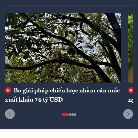
Ba giải pháp chiến lược nhằm cán mốc
xuất khẩu 74 tỷ USD
ngu