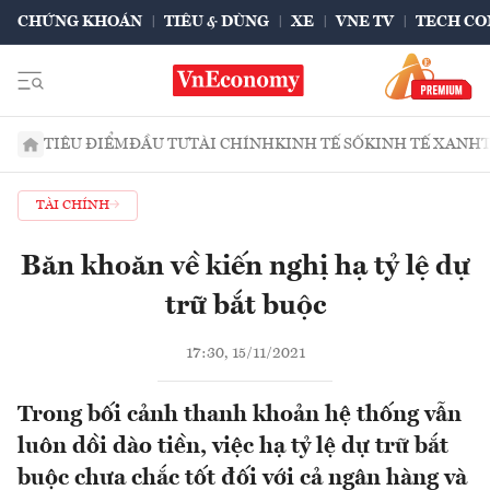
CHỨNG KHOÁN
TIÊU & DÙNG
XE
VNE TV
TECH CO
TIÊU ĐIỂM
ĐẦU TƯ
TÀI CHÍNH
KINH TẾ SỐ
KINH TẾ XANH
TÀI CHÍNH
Băn khoăn về kiến nghị hạ tỷ lệ dự
trữ bắt buộc
17:30, 15/11/2021
Trong bối cảnh thanh khoản hệ thống vẫn
luôn dồi dào tiền, việc hạ tỷ lệ dự trữ bắt
buộc chưa chắc tốt đối với cả ngân hàng và