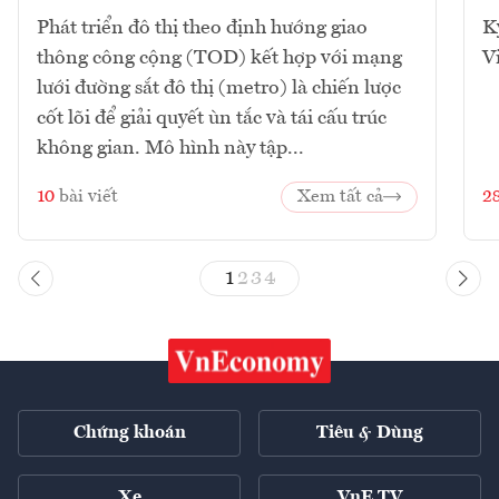
Phát triển đô thị theo định hướng giao
K
thông công cộng (TOD) kết hợp với mạng
V
lưới đường sắt đô thị (metro) là chiến lược
cốt lõi để giải quyết ùn tắc và tái cấu trúc
không gian. Mô hình này tập...
10
bài viết
Xem tất cả
2
1
2
3
4
Chứng khoán
Tiêu & Dùng
Xe
VnE TV