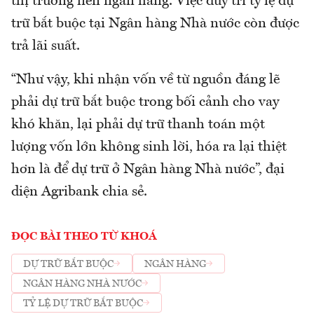
thị trường liên ngân hàng. Việc duy trì tỷ lệ dự
trữ bắt buộc tại Ngân hàng Nhà nước còn được
trả lãi suất.
“Như vậy, khi nhận vốn về từ nguồn đáng lẽ
phải dự trữ bắt buộc trong bối cảnh cho vay
khó khăn, lại phải dự trữ thanh toán một
lượng vốn lớn không sinh lời, hóa ra lại thiệt
hơn là để dự trữ ở Ngân hàng Nhà nước”, đại
diện Agribank chia sẻ.
ĐỌC BÀI THEO TỪ KHOÁ
DỰ TRỮ BẮT BUỘC
NGÂN HÀNG
NGÂN HÀNG NHÀ NƯỚC
TỶ LỆ DỰ TRỮ BẮT BUỘC