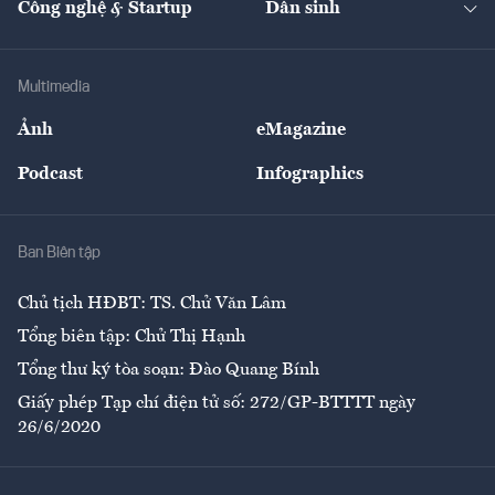
Công nghệ & Startup
Dân sinh
Tư vấn
Nông sản
Doanh nhân
Tư vấn Tiêu & Dùng
Infographics
Hạ tầng
Sức khỏe
Khung pháp lý
Doanh nghiệp
Địa phương
Thị trường
Bảo hiểm
Multimedia
Sự kiện
Nhân lực
Ảnh
eMagazine
Đẹp +
An sinh
Podcast
Infographics
Giải trí
Y tế
Nhà
Ban Biên tập
Ẩm thực
Chủ tịch HĐBT: TS. Chử Văn Lâm
Tổng biên tập: Chử Thị Hạnh
Tổng thư ký tòa soạn: Đào Quang Bính
Giấy phép Tạp chí điện tử số: 272/GP-BTTTT ngày
26/6/2020