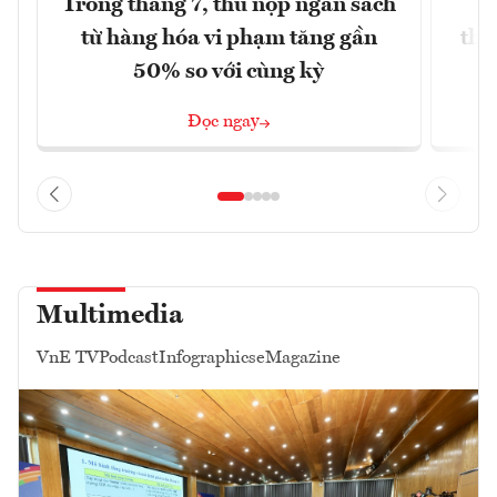
Trong tháng 7, thu nộp ngân sách
G
từ hàng hóa vi phạm tăng gần
thá
50% so với cùng kỳ
Đọc ngay
Multimedia
VnE TV
Podcast
Infographics
eMagazine