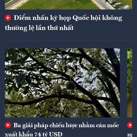
Điểm nhấn kỳ họp Quốc hội không
thường lệ lần thứ nhất
Ba giải pháp chiến lược nhằm cán mốc
xuất khẩu 74 tỷ USD
ngu