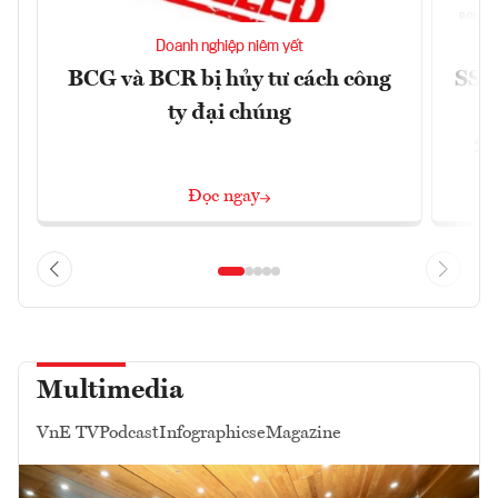
Doanh nghiệp niêm yết
BCG và BCR bị hủy tư cách công
SSI 
ty đại chúng
2/
Đọc ngay
Multimedia
VnE TV
Podcast
Infographics
eMagazine