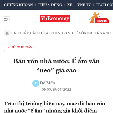
CHỨNG KHOÁN
TIÊU & DÙNG
XE
VNE TV
TECH CO
TIÊU ĐIỂM
ĐẦU TƯ
TÀI CHÍNH
KINH TẾ SỐ
KINH TẾ XANH
CHỨNG KHOÁN
Bán vốn nhà nước: Ế ẩm vẫn
“neo” giá cao
Đỗ Mến
Đ
09:00, 19/07/2022
Trên thị trường hiện nay, mặc dù bán vốn
nhà nước “ế ẩm” nhưng giá khởi điểm