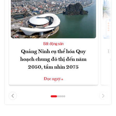
Bất động sản
Quảng Ninh cụ thể hóa Quy
Đồn
hoạch chung đô thị đến năm
dự
2050, tầm nhìn 2075
Đọc ngay