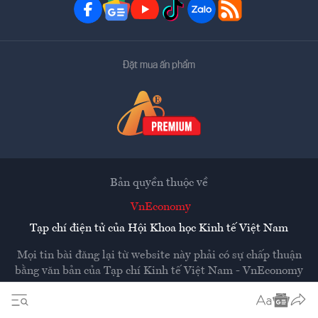
Đặt mua ấn phẩm
Bản quyền thuộc về
VnEconomy
Tạp chí điện tử của Hội Khoa học Kinh tế Việt Nam
Mọi tin bài đăng lại từ website này phải có sự chấp thuận
bằng văn bản của
Tạp chí Kinh tế Việt Nam - VnEconomy
Các trang liên kết ra ngoài sẽ được mở ra ở cửa sổ mới.
VnEconomy không chịu trách nhiệm nội dung các trang