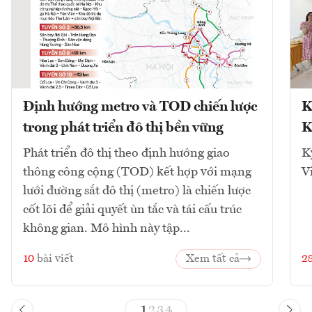
Định hướng metro và TOD chiến lược
K
trong phát triển đô thị bền vững
K
Phát triển đô thị theo định hướng giao
K
thông công cộng (TOD) kết hợp với mạng
V
lưới đường sắt đô thị (metro) là chiến lược
cốt lõi để giải quyết ùn tắc và tái cấu trúc
không gian. Mô hình này tập...
10
bài viết
Xem tất cả
2
1
2
3
4