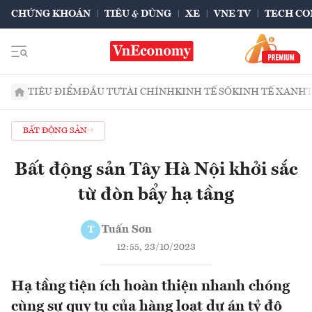
CHỨNG KHOÁN
TIÊU & DÙNG
XE
VNE TV
TECH CO
TIÊU ĐIỂM
ĐẦU TƯ
TÀI CHÍNH
KINH TẾ SỐ
KINH TẾ XANH
BẤT ĐỘNG SẢN
Bất động sản Tây Hà Nội khởi sắc
từ đòn bẩy hạ tầng
Tuấn Sơn
T
12:55, 23/10/2023
Hạ tầng tiện ích hoàn thiện nhanh chóng
cùng sự quy tụ của hàng loạt dự án tỷ đô