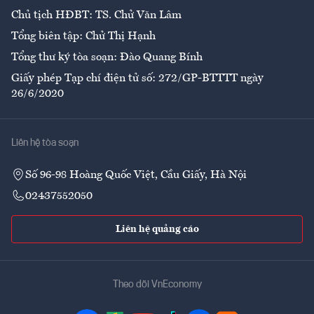
Chủ tịch HĐBT: TS. Chử Văn Lâm
Tổng biên tập: Chử Thị Hạnh
Tổng thư ký tòa soạn: Đào Quang Bính
Giấy phép Tạp chí điện tử số: 272/GP-BTTTT ngày
26/6/2020
Liên hệ tòa soạn
Số 96-98 Hoàng Quốc Việt, Cầu Giấy, Hà Nội
02437552050
Liên hệ quảng cáo
Theo dõi VnEconomy