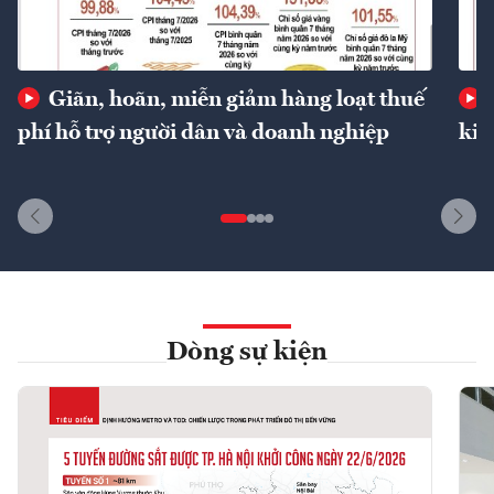
Giãn, hoãn, miễn giảm hàng loạt thuế
phí hỗ trợ người dân và doanh nghiệp
kin
Dòng sự kiện