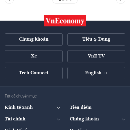
Chứng khoán
Tiêu & Dùng
Xe
VnE TV
Tech Connect
English ++
Tất cả chuyên mục
Kinh tế xanh
Tiêu điểm
Chuyển động xanh
Tài chính
Chứng khoán
Pháp lý
Ngân hàng
Doanh nghiệp niêm yết