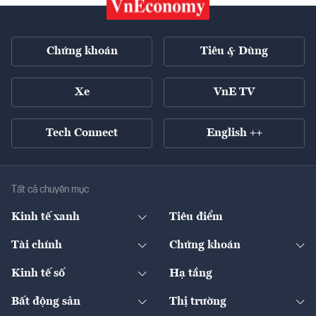
Chứng khoán
Tiêu & Dùng
Xe
VnE TV
Tech Connect
English ++
Tất cả chuyên mục
Kinh tế xanh
Tiêu điểm
Chuyển động xanh
Tài chính
Chứng khoán
Pháp lý
Ngân hàng
Doanh nghiệp niêm yết
Kinh tế số
Hạ tầng
Thương hiệu xanh
Thị trường vốn
Thị trường
Sản phẩm - Thị trường
Bất động sản
Thị trường
Diễn đàn
Thuế
Đầu tư