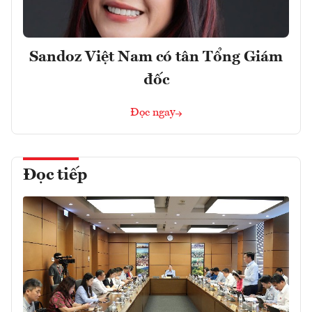
Sandoz Việt Nam có tân Tổng Giám
đốc
Đọc ngay
Đọc tiếp