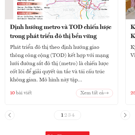
Định hướng metro và TOD chiến lược
K
trong phát triển đô thị bền vững
K
Phát triển đô thị theo định hướng giao
K
thông công cộng (TOD) kết hợp với mạng
V
lưới đường sắt đô thị (metro) là chiến lược
cốt lõi để giải quyết ùn tắc và tái cấu trúc
không gian. Mô hình này tập...
10
bài viết
Xem tất cả
2
1
2
3
4