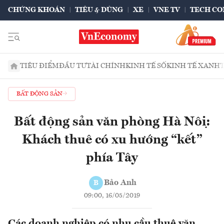
CHỨNG KHOÁN
TIÊU & DÙNG
XE
VNE TV
TECH CO
TIÊU ĐIỂM
ĐẦU TƯ
TÀI CHÍNH
KINH TẾ SỐ
KINH TẾ XANH
BẤT ĐỘNG SẢN
Bất động sản văn phòng Hà Nội:
Khách thuê có xu hướng “kết”
phía Tây
Bảo Anh
B
09:00, 16/05/2019
Các doanh nghiệp có nhu cầu thuê văn