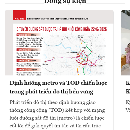
Dòng sự kiện
Định hướng metro và TOD chiến lược
K
trong phát triển đô thị bền vững
K
Phát triển đô thị theo định hướng giao
K
thông công cộng (TOD) kết hợp với mạng
V
lưới đường sắt đô thị (metro) là chiến lược
cốt lõi để giải quyết ùn tắc và tái cấu trúc