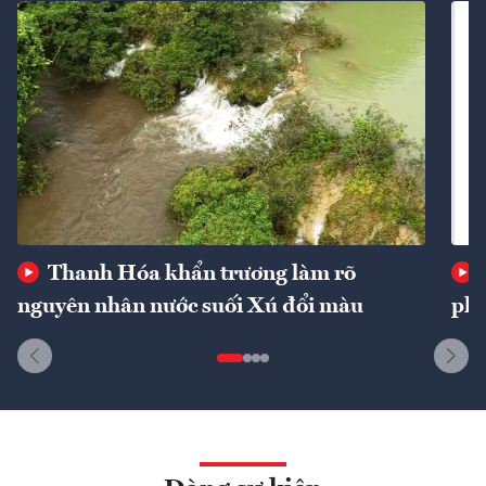
Thanh Hóa khẩn trương làm rõ
nguyên nhân nước suối Xú đổi màu
phí