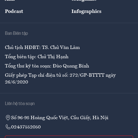
Đẹp +
An sinh
Podcast
Infographics
Giải trí
Y tế
Nhà
Ban Biên tập
Ẩm thực
Chủ tịch HĐBT: TS. Chử Văn Lâm
Tổng biên tập: Chử Thị Hạnh
Tổng thư ký tòa soạn: Đào Quang Bính
Giấy phép Tạp chí điện tử số: 272/GP-BTTTT ngày
26/6/2020
Liên hệ tòa soạn
Số 96-98 Hoàng Quốc Việt, Cầu Giấy, Hà Nội
02437552050