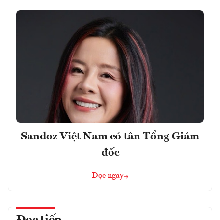
Sandoz Việt Nam có tân Tổng Giám
đốc
Đọc ngay
Đọc tiếp