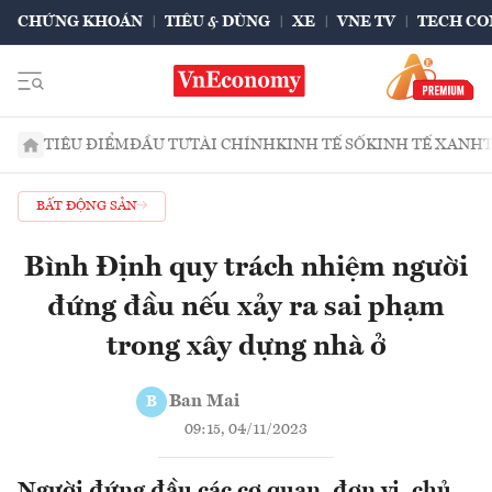
CHỨNG KHOÁN
TIÊU & DÙNG
XE
VNE TV
TECH CO
TIÊU ĐIỂM
ĐẦU TƯ
TÀI CHÍNH
KINH TẾ SỐ
KINH TẾ XANH
BẤT ĐỘNG SẢN
Bình Định quy trách nhiệm người
đứng đầu nếu xảy ra sai phạm
trong xây dựng nhà ở
Ban Mai
B
09:15, 04/11/2023
Người đứng đầu các cơ quan, đơn vị, chủ