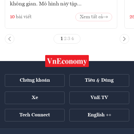
không gian. Mô hình này tập...
10
bài viết
Xem tất cả
2
1
2
3
4
Chứng khoán
Tiêu & Dùng
Xe
VnE TV
Tech Connect
English ++