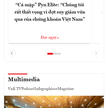
“Cá mập” Pyn Elite: “Chúng tôi
15
rất thất vọng vì đợt suy giảm vừa
mặt
qua của chứng khoán Việt Nam”
Đọc ngay
Multimedia
VnE TV
Podcast
Infographics
eMagazine