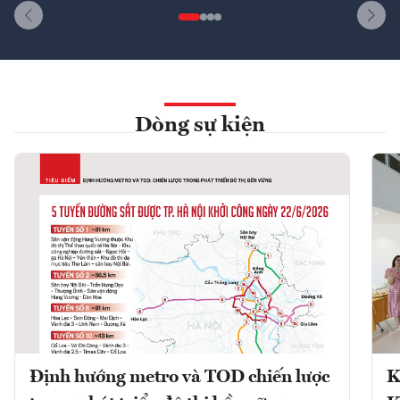
Dòng sự kiện
Định hướng metro và TOD chiến lược
K