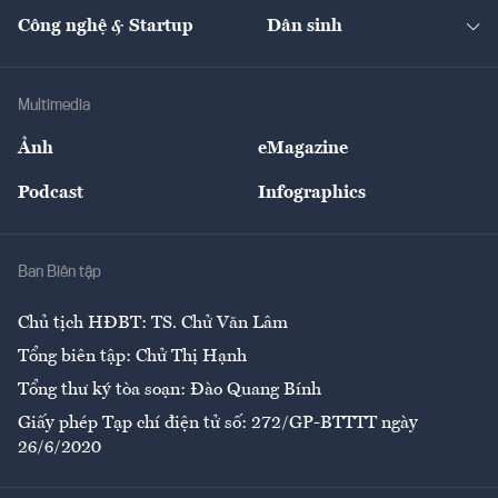
Kinh doanh
Kết nối
Tạp chí kinh tế Việt Nam
eMagazine
Nhà đầu tư
Du lịch
Công nghệ & Startup
Dân sinh
Tư vấn
Nông sản
Doanh nhân
Tư vấn Tiêu & Dùng
Infographics
Hạ tầng
Sức khỏe
Khung pháp lý
Doanh nghiệp
Địa phương
Thị trường
Bảo hiểm
Multimedia
Sự kiện
Nhân lực
Ảnh
eMagazine
Đẹp +
An sinh
Podcast
Infographics
Giải trí
Y tế
Nhà
Ban Biên tập
Ẩm thực
Chủ tịch HĐBT: TS. Chử Văn Lâm
Tổng biên tập: Chử Thị Hạnh
Tổng thư ký tòa soạn: Đào Quang Bính
Giấy phép Tạp chí điện tử số: 272/GP-BTTTT ngày
26/6/2020