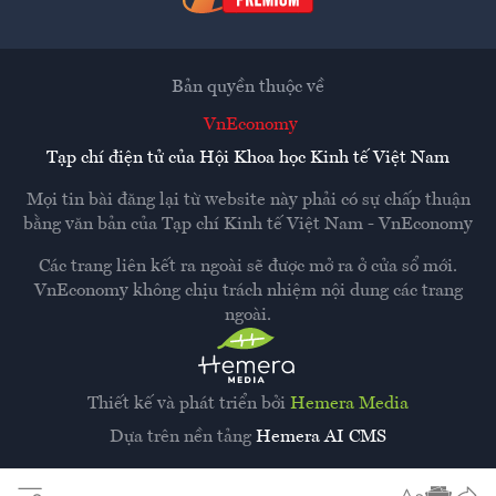
Bản quyền thuộc về
VnEconomy
Tạp chí điện tử của Hội Khoa học Kinh tế Việt Nam
Mọi tin bài đăng lại từ website này phải có sự chấp thuận
bằng văn bản của
Tạp chí Kinh tế Việt Nam - VnEconomy
Các trang liên kết ra ngoài sẽ được mở ra ở cửa sổ mới.
VnEconomy không chịu trách nhiệm nội dung các trang
ngoài.
Thiết kế và phát triển bởi
Hemera Media
Dựa trên nền tảng
Hemera AI CMS