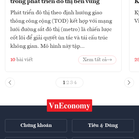
trong phát triển đô thị bền vững
K
Phát triển đô thị theo định hướng giao
K
thông công cộng (TOD) kết hợp với mạng
V
lưới đường sắt đô thị (metro) là chiến lược
cốt lõi để giải quyết ùn tắc và tái cấu trúc
không gian. Mô hình này tập...
10
bài viết
Xem tất cả
2
1
2
3
4
Chứng khoán
Tiêu & Dùng