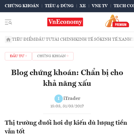
CHỨNG KHOÁN
TIÊU & DÙNG
XE
VNE TV
TECH CO
TIÊU ĐIỂM
ĐẦU TƯ
TÀI CHÍNH
KINH TẾ SỐ
KINH TẾ XANH
ĐẦU TƯ
CHỨNG KHOÁN
Blog chứng khoán: Chẩn bị cho
khả năng xấu
iTrader
I
18:03, 31/03/2017
Thị trường đuối hơi dự kiến dù lượng tiền
vẫn tốt