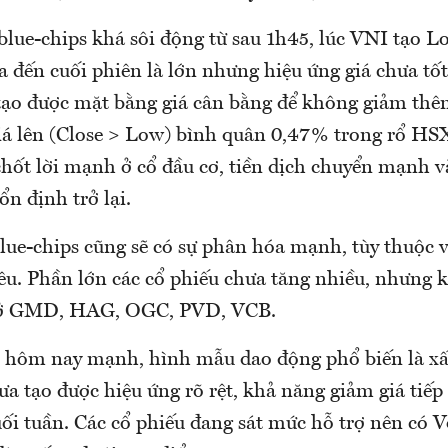
 blue-chips khá sôi động từ sau 1h45, lúc VNI tạo 
 đến cuối phiên là lớn nhưng hiệu ứng giá chưa tốt
tạo được mặt bằng giá cân bằng để không giảm thê
giá lên (Close > Low) bình quân 0,47% trong rổ HS
chốt lời mạnh ở cổ đầu cơ, tiền dịch chuyển mạnh v
ổn định trở lại.
ue-chips cũng sẽ có sự phân hóa mạnh, tùy thuộc và
êu. Phần lớn các cổ phiếu chưa tăng nhiều, nhưng 
 ở GMD, HAG, OGC, PVD, VCB.
n hôm nay mạnh, hình mẫu dao động phổ biến là xấu
ưa tạo được hiệu ứng rõ rệt, khả năng giảm giá tiếp 
ối tuần. Các cổ phiếu đang sát mức hỗ trợ nên có V