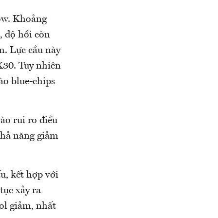
Low. Khoảng
, độ hồi còn
m. Lực cầu này
X30. Tuy nhiên
ào blue-chips
o rui ro điều
khả năng giảm
, kết hợp với
tục xảy ra
ol giảm, nhất