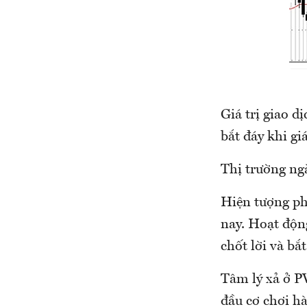
Giá trị giao d
bắt đáy khi gi
Thị trường ng
Hiện tượng ph
nay. Hoạt động
chốt lời và bắ
Tâm lý xả ở P
đầu cơ chơi h