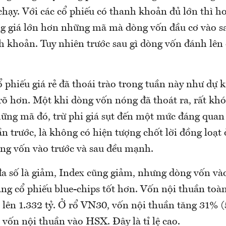
 chạy. Với các cổ phiếu có thanh khoản đủ lớn thì 
ng giá lớn hơn những mã mà dòng vốn đầu cơ vào 
h khoản. Tuy nhiên trước sau gì dòng vốn đánh lên 
 phiếu giá rẻ đã thoái trào trong tuần này như dự k
õ hơn. Một khi dòng vốn nóng đã thoát ra, rất khó 
những mã đó, trừ phi giá sụt đến một mức đáng quan
ần trước, là không có hiện tượng chốt lời đồng loạt 
òng vốn vào trước và sau đều mạnh.
a số là giảm, Index cũng giảm, nhưng dòng vốn vào 
ng cổ phiếu blue-chips tốt hơn. Vốn nội thuần toàn
 lên 1.332 tỷ. Ở rổ VN30, vốn nội thuần tăng 31% (
vốn nội thuần vào HSX. Đây là tỉ lệ cao.