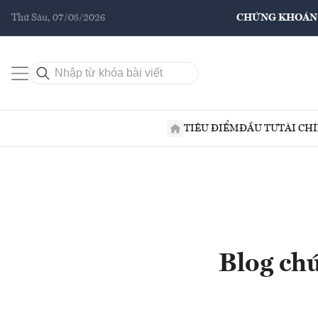
Thứ Sáu, 07/08/2026
CHỨNG KHOÁN
TIÊU ĐIỂM
ĐẦU TƯ
TÀI CH
Blog chứ