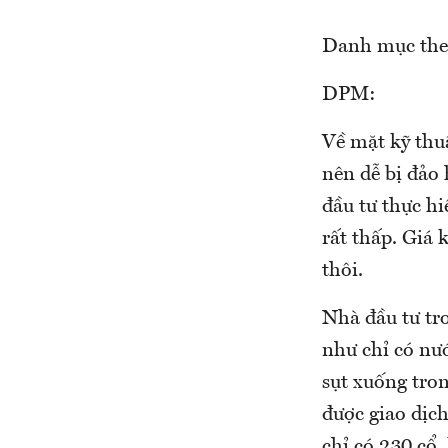
Danh mục the
DPM:
Về mặt kỹ thu
nên dễ bị đảo
đầu tư thực hi
rất thấp. Giá
thôi.
Nhà đầu tư tr
như chỉ có nướ
sụt xuống tro
được giao dịc
chỉ có 230 cổ,