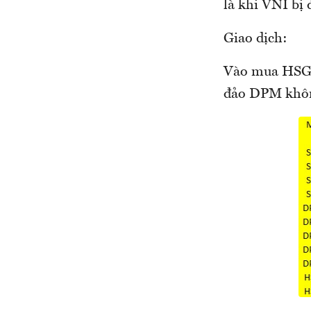
là khi VNI bị
Giao dịch:
Vào mua HSG 3
đảo DPM khôn