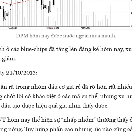
DPM hôm nay được nước ngoài mua mạnh.
ịch ở các blue-chips đã tăng lên đáng kể hôm nay, xu
á giảm.
ày 24/10/2013:
ân rã trong nhóm đầu cơ giá rẻ đã rõ hơn rất nhiề
 chốt lời có khác biệt ở các mã cụ thể, nhưng xu h
t đầu tạo được hiệu quả giá nhìn thấy được.
VT hôm nay thể hiện sự “nhấp nhổm” thường thấy 
àng nóng. Tuy hưng phấn cao nhưng lúc nào cũng c