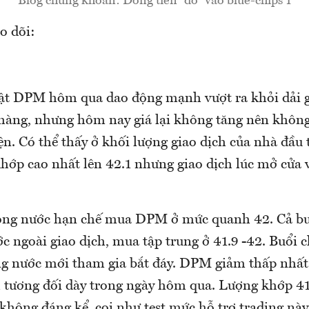
Blog chứng khoán: Dòng tiền “đổ” vào blue-chips 1
o dõi:
ật DPM hôm qua dao động mạnh vượt ra khỏi dải g
 hàng, nhưng hôm nay giá lại không tăng nên khôn
ện. Có thể thấy ở khối lượng giao dịch của nhà đầu
 khớp cao nhất lên 42.1 nhưng giao dịch lúc mở cửa
ong nước hạn chế mua DPM ở mức quanh 42. Cả bu
c ngoài giao dịch, mua tập trung ở 41.9 -42. Buổi c
ng nước mới tham gia bắt đáy. DPM giảm thấp nhất 
h tương đối dày trong ngày hôm qua. Lượng khớp 4
 không đáng kể, coi như test mức hỗ trợ trading này