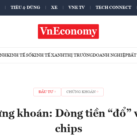
TIÊU & DÙNG
XE
VNE TV
TECH CONNECT
ÍNH
KINH TẾ SỐ
KINH TẾ XANH
THỊ TRƯỜNG
DOANH NGHIỆP
BẤT
ĐẦU TƯ
CHỨNG KHOÁN
ng khoán: Dòng tiền “đổ” 
chips