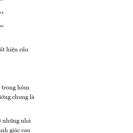
ất hiện cầu
u trong hôm
ướng chung là
ở những nhà
ảnh giác cao