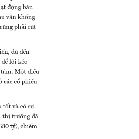
hoạt động bán
sau vẫn khống
cũng phải rút
iến, dù đến
để lôi kéo
 tâm. Một điều
ở các cổ phiếu
tốt và có sự
 thị trường đã
580 tỷ), chiếm