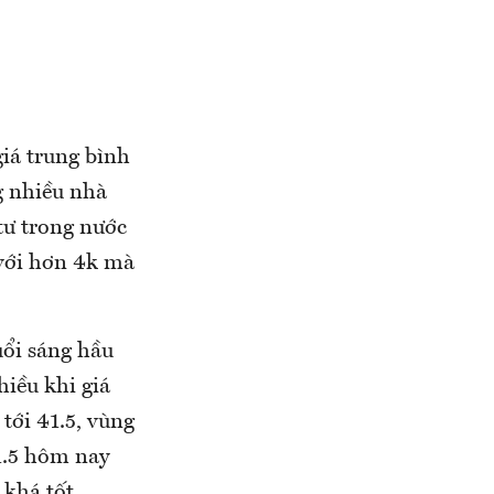
iá trung bình
g nhiều nhà
 tư trong nước
 với hơn 4k mà
ổi sáng hầu
hiều khi giá
tới 41.5, vùng
1.5 hôm nay
 khá tốt.