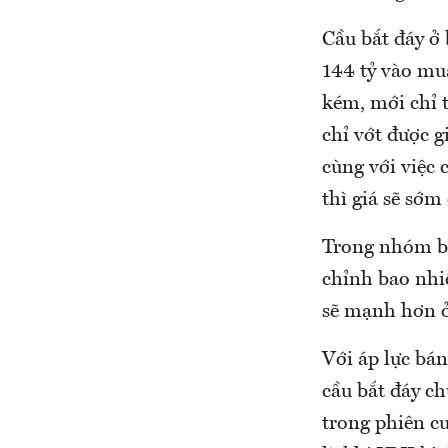
Cầu bắt đáy ở
144 tỷ vào mua
kém, mới chỉ 
chỉ vớt được 
cùng với việc 
thì giá sẽ sớm 
Trong nhóm bl
chỉnh bao nhi
sẽ mạnh hơn
Với áp lực bá
cầu bắt đáy ch
trong phiên cu