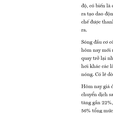
độ, có biến là
ra tạo dao độ
chế được than
ra.
Sóng đầu cơ cổ
hôm nay mới r
quay trở lại 
hơi khác các l
nóng. Có lẽ d
Hôm nay giá đ
chuyển dịch sa
tăng gần 22%,
56% tổng mức 