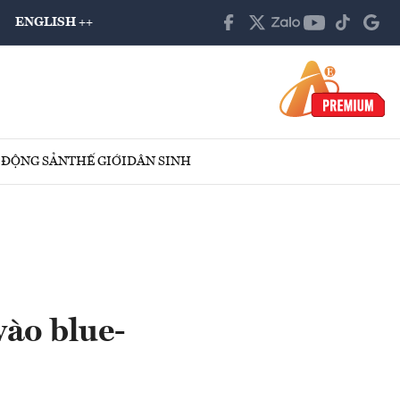
ENGLISH ++
 ĐỘNG SẢN
THẾ GIỚI
DÂN SINH
vào blue-