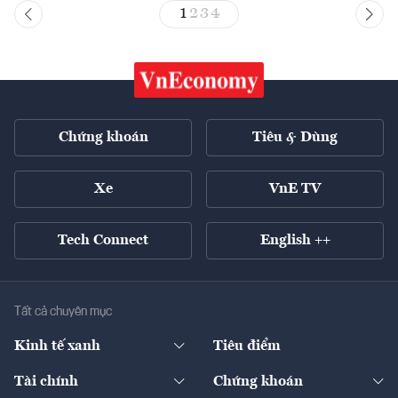
1
2
3
4
Chứng khoán
Tiêu & Dùng
Xe
VnE TV
Tech Connect
English ++
Tất cả chuyên mục
Kinh tế xanh
Tiêu điểm
Chuyển động xanh
Tài chính
Chứng khoán