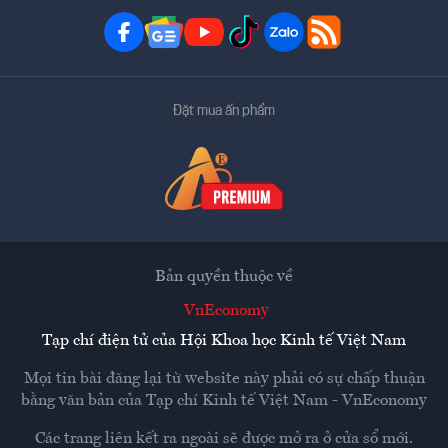
Đặt mua ấn phẩm
Bản quyền thuộc về
VnEconomy
Tạp chí điện tử của Hội Khoa học Kinh tế Việt Nam
Mọi tin bài đăng lại từ website này phải có sự chấp thuận
bằng văn bản của
Tạp chí Kinh tế Việt Nam - VnEconomy
Các trang liên kết ra ngoài sẽ được mở ra ở cửa sổ mới.