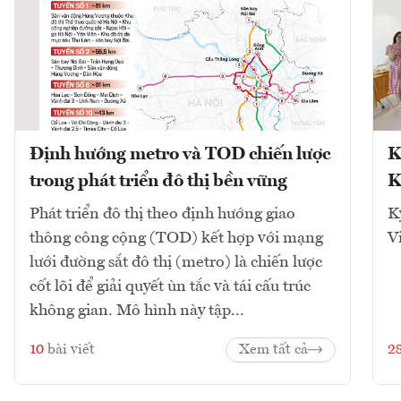
Định hướng metro và TOD chiến lược
K
trong phát triển đô thị bền vững
K
Phát triển đô thị theo định hướng giao
K
thông công cộng (TOD) kết hợp với mạng
V
lưới đường sắt đô thị (metro) là chiến lược
cốt lõi để giải quyết ùn tắc và tái cấu trúc
không gian. Mô hình này tập...
10
bài viết
Xem tất cả
2