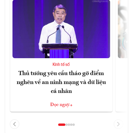
Kinh tế số
Thủ tướng yêu cầu tháo gỡ điểm
D
nghẽn về an ninh mạng và dữ liệu
c
cá nhân
Đọc ngay