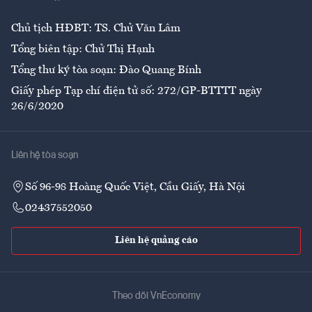
Chủ tịch HĐBT: TS. Chử Văn Lâm
Tổng biên tập: Chử Thị Hạnh
Tổng thư ký tòa soạn: Đào Quang Bính
Giấy phép Tạp chí điện tử số: 272/GP-BTTTT ngày
26/6/2020
Liên hệ tòa soạn
Số 96-98 Hoàng Quốc Việt, Cầu Giấy, Hà Nội
02437552050
Liên hệ quảng cáo
Theo dõi VnEconomy