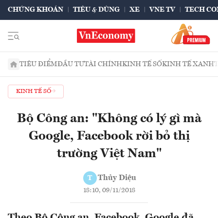
CHỨNG KHOÁN
TIÊU & DÙNG
XE
VNE TV
TECH CO
TIÊU ĐIỂM
ĐẦU TƯ
TÀI CHÍNH
KINH TẾ SỐ
KINH TẾ XANH
KINH TẾ SỐ
Bộ Công an: "Không có lý gì mà
Google, Facebook rời bỏ thị
trường Việt Nam"
Thủy Diệu
T
18:10, 09/11/2018
Theo Bộ Công an, Facebook, Google đã