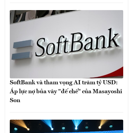
SoftBank và tham vọng AI trăm tỷ USD:
Áp lực nợ bủa vây "đế chế" của Masayoshi
Son