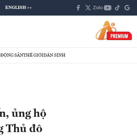
ENGLISH ++
 ĐỘNG SẢN
THẾ GIỚI
DÂN SINH
n, ủng hộ
g Thủ đô