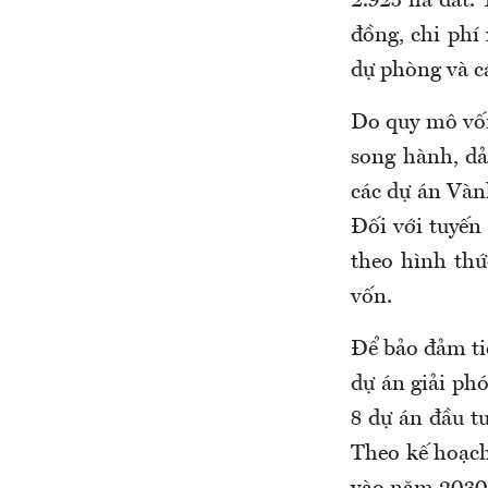
2.925 ha đất. 
đồng, chi phí 
dự phòng và c
Do quy mô vốn
song hành, dả
các dự án Vàn
Đối với tuyến
theo hình thứ
vốn.
Để bảo đảm ti
dự án giải ph
8 dự án đầu t
Theo kế hoạch