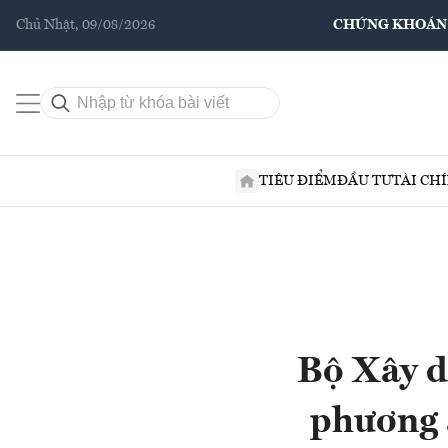
Chủ Nhật, 09/08/2026
CHỨNG KHOÁN
TIÊU ĐIỂM
ĐẦU TƯ
TÀI CH
Bộ Xây d
phương 