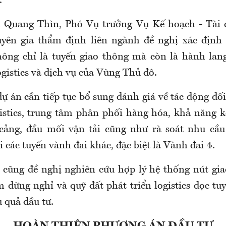
.
 Quang Thìn, Phó Vụ trưởng Vụ Kế hoạch - Tài 
yên gia thẩm định liên ngành đề nghị xác định 
ông chỉ là tuyến giao thông mà còn là hành lan
gistics và dịch vụ của Vùng Thủ đô.
ự án cần tiếp tục bổ sung đánh giá về tác động đối
istics, trung tâm phân phối hàng hóa, khả năng k
cảng, đầu mối vận tải cũng như rà soát nhu cầu
 các tuyến vành đai khác, đặc biệt là Vành đai 4.
cũng đề nghị nghiên cứu hợp lý hệ thống nút gi
ạm dừng nghỉ và quỹ đất phát triển logistics dọc t
u quả đầu tư.
HOÀN THIỆN PHƯƠNG ÁN ĐẦU TƯ