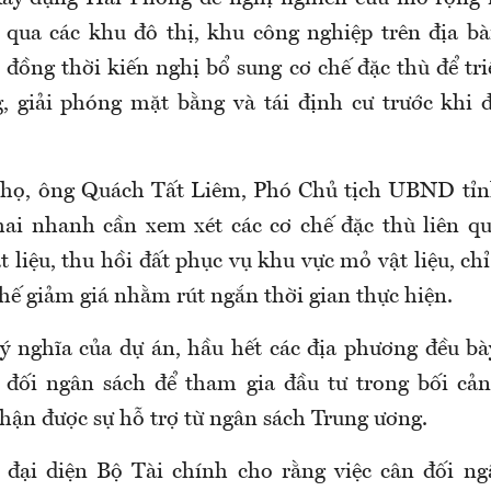
 qua các khu đô thị, khu công nghiệp trên địa b
 đồng thời kiến nghị bổ sung cơ chế đặc thù để tri
, giải phóng mặt bằng và tái định cư trước khi 
Thọ, ông Quách Tất Liêm, Phó Chủ tịch UBND tỉnh
hai nhanh cần xem xét các cơ chế đặc thù liên q
t liệu, thu hồi đất phục vụ khu vực mỏ vật liệu, ch
chế giảm giá nhằm rút ngắn thời gian thực hiện.
ý nghĩa của dự án, hầu hết các địa phương đều bày
 đối ngân sách để tham gia đầu tư trong bối cản
n được sự hỗ trợ từ ngân sách Trung ương.
 đại diện Bộ Tài chính cho rằng việc cân đối n