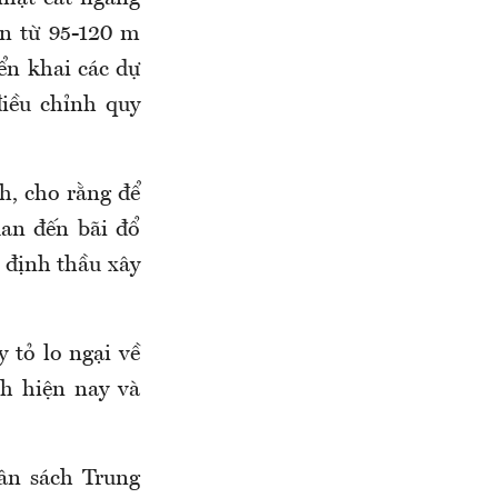
àn từ 95-120 m
ển khai các dự
điều chỉnh quy
, cho rằng để
uan đến bãi đổ
ỉ định thầu xây
 tỏ lo ngại về
h hiện nay và
gân sách Trung