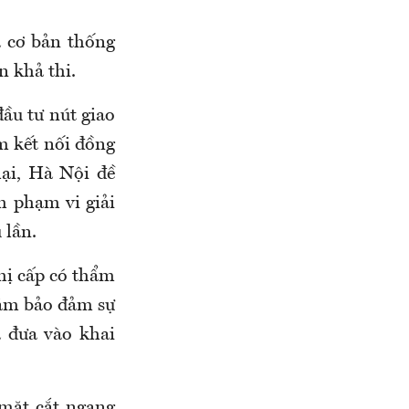
a cơ bản thống
n khả thi.
ầu tư nút giao
m kết nối đồng
lại, Hà Nội đề
h phạm vi giải
 lần.
ị cấp có thẩm
ằm bảo đảm sự
 đưa vào khai
mặt cắt ngang