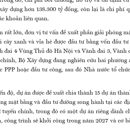
Trong đó, chi phí bồi thường, hỗ trợ và tái định c
xây dựng hơn 138.300 tỷ đồng, còn lại là chi phí q
ác khoản liên quan.
 rất lớn, đơn vị tư vấn đề xuất phần giải phóng m
i cây xanh và vỉa hè được đầu tư bằng vốn đầu tư
h đai 4 Vùng Thủ đô Hà Nội và Vành đai 3, Vành
 chính, Bộ Xây dựng đang nghiên cứu hai phương
c PPP hoặc đầu tư công, sau đó Nhà nước tổ chứ
ến độ, dự án được đề xuất chia thành 15 dự án thà
óng mặt bằng và đầu tư đường song hành tại các đ
ư tuyến chính, trong đó có một dự án riêng dành ch
, công trình sẽ khởi công trong năm 2027 và cơ 