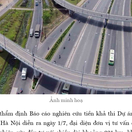
Ảnh minh hoạ
thẩm định Báo cáo nghiên cứu tiền khả thi Dự á
à Nội diễn ra ngày 1/7, đại diện đơn vị tư vấn 