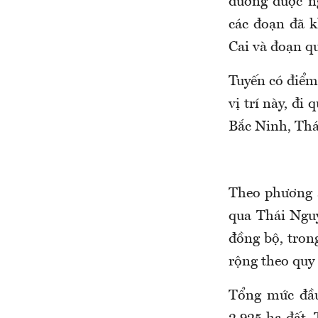
đường được n
các đoạn đã k
Cai và đoạn q
Tuyến có điểm 
vị trí này, đ
Bắc Ninh, Thá
Theo phương á
qua Thái Ngu
đồng bộ, tron
rộng theo quy
Tổng mức đầu