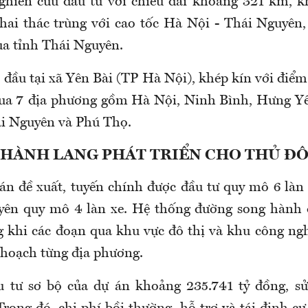
ghiên cứu đầu tư với chiều dài khoảng 321 km, 
hai thác trùng với cao tốc Hà Nội - Thái Nguyên
ua tỉnh Thái Nguyên.
đầu tại xã Yên Bài (TP Hà Nội), khép kín với điểm
i qua 7 địa phương gồm Hà Nội, Ninh Bình, Hưng Y
i Nguyên và Phú Thọ.
HÀNH LANG PHÁT TRIỂN CHO THỦ Đ
n đề xuất, tuyến chính được đầu tư quy mô 6 làn 
yên quy mô 4 làn xe. Hệ thống đường song hành 
g khi các đoạn qua khu vực đô thị và khu công ng
 hoạch từng địa phương.
 tư sơ bộ của dự án khoảng 235.741 tỷ đồng, s