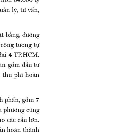
ư hơn 64.000 tỷ
uản lý, tư vấn,
ặt bằng, đường
 công tương tự
 đai 4 TP.HCM.
 án gồm đầu tư
c thu phí hoàn
nh phần, gồm 7
ịa phương cùng
o các cầu lớn.
bản hoàn thành