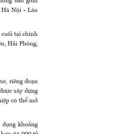
không bao gồm
, Hà Nội - Lào
 cuối tại chính
ên, Hải Phòng,
Ô
xe, riêng đoạn
được xây dựng
hiệp có thể mở
ử dụng khoảng