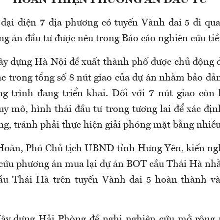
 đại diện 7 địa phương có tuyến Vành đai 5 đi qu
g án đầu tư được nêu trong Báo cáo nghiên cứu tiề
ây dựng Hà Nội đề xuất thành phố được chủ động đ
c trong tổng số 8 nút giao của dự án nhằm bảo đả
ng trình đang triển khai. Đối với 7 nút giao còn 
uy mô, hình thái đầu tư trong tương lai để xác địn
g, tránh phải thực hiện giải phóng mặt bằng nhiều
Hoàn, Phó Chủ tịch UBND tỉnh Hưng Yên, kiến ngh
 cứu phương án mua lại dự án BOT cầu Thái Hà nh
cầu Thái Hà trên tuyến Vành đai 5 hoàn thành và
Xây dựng Hải Phòng đề nghị nghiên cứu mở rộng 