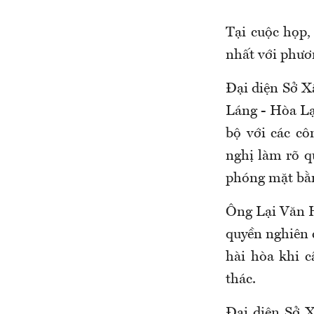
Tại cuộc họp,
nhất với phươn
Đại diện Sở X
Láng - Hòa Lạ
bộ với các cô
nghị làm rõ q
phóng mặt bằn
Ông Lại Văn 
quyền nghiên
hài hòa khi 
thác.
Đại diện Sở 