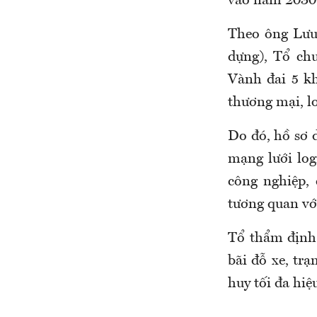
vào năm 2030
Theo ông Lưu
dựng), Tổ chu
Vành đai 5 kh
thương mại, lo
Do đó, hồ sơ d
mạng lưới log
công nghiệp, 
tương quan với
Tổ thẩm định 
bãi đỗ xe, tr
huy tối đa hiệ