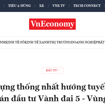
TIÊU & DÙNG
XE
VNE TV
TECH CONNECT
ÍNH
KINH TẾ SỐ
KINH TẾ XANH
THỊ TRƯỜNG
DOANH NGHIỆP
BẤT
ĐẦU TƯ
ựng thống nhất hướng tuyế
án đầu tư Vành đai 5 - Vùn