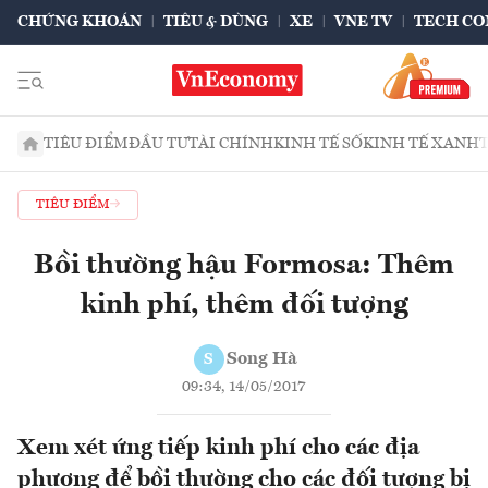
CHỨNG KHOÁN
TIÊU & DÙNG
XE
VNE TV
TECH CO
TIÊU ĐIỂM
ĐẦU TƯ
TÀI CHÍNH
KINH TẾ SỐ
KINH TẾ XANH
TIÊU ĐIỂM
Bồi thường hậu Formosa: Thêm
kinh phí, thêm đối tượng
Song Hà
S
09:34, 14/05/2017
Xem xét ứng tiếp kinh phí cho các địa
phương để bồi thường cho các đối tượng bị