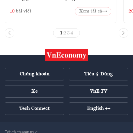
10
bài viết
Xem tất cả
2
1
2
3
4
Chứng khoán
Tiêu & Dùng
Xe
VnE TV
Tech Connect
English ++
Tất cả chuyên mục