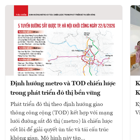
Định hướng metro và TOD chiến lược
K
trong phát triển đô thị bền vững
K
Phát triển đô thị theo định hướng giao
K
thông công cộng (TOD) kết hợp với mạng
V
lưới đường sắt đô thị (metro) là chiến lược
cốt lõi để giải quyết ùn tắc và tái cấu trúc
không gian. Mô hình này tập...