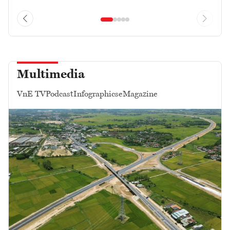
Multimedia
VnE TV
Podcast
Infographics
eMagazine