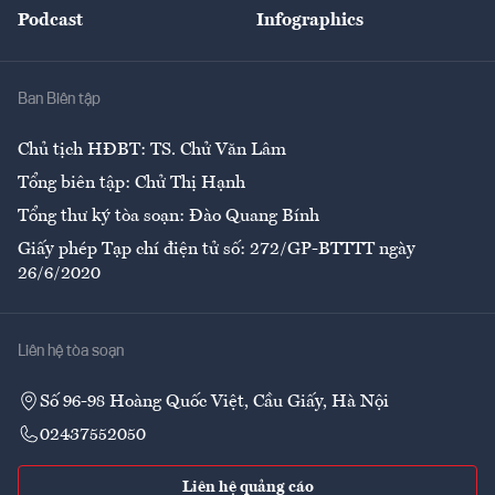
Podcast
Infographics
Giải trí
Y tế
Nhà
Ban Biên tập
Ẩm thực
Chủ tịch HĐBT: TS. Chử Văn Lâm
Tổng biên tập: Chử Thị Hạnh
Tổng thư ký tòa soạn: Đào Quang Bính
Giấy phép Tạp chí điện tử số: 272/GP-BTTTT ngày
26/6/2020
Liên hệ tòa soạn
Số 96-98 Hoàng Quốc Việt, Cầu Giấy, Hà Nội
02437552050
Liên hệ quảng cáo