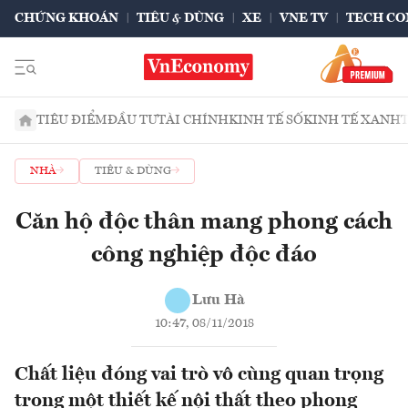
CHỨNG KHOÁN
TIÊU & DÙNG
XE
VNE TV
TECH CO
TIÊU ĐIỂM
ĐẦU TƯ
TÀI CHÍNH
KINH TẾ SỐ
KINH TẾ XANH
NHÀ
TIÊU & DÙNG
Căn hộ độc thân mang phong cách
công nghiệp độc đáo
Lưu Hà
10:47, 08/11/2018
Chất liệu đóng vai trò vô cùng quan trọng
trong một thiết kế nội thất theo phong