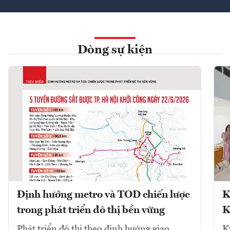
Dòng sự kiện
Định hướng metro và TOD chiến lược
K
trong phát triển đô thị bền vững
K
Phát triển đô thị theo định hướng giao
K