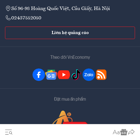
Số 96-98 Hoàng Quốc Việt, Cầu Giấy, Hà Nội
02437552050
Liên hệ quảng cáo
Theo dõi VnEconomy
Đặt mua ấn phẩm