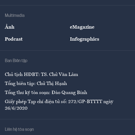
Hạ tầng
Sức khỏe
Khung pháp lý
Doanh nghiệp
Địa phương
Thị trường
Bảo hiểm
Multimedia
Sự kiện
Nhân lực
Ảnh
eMagazine
Đẹp +
An sinh
Podcast
Infographics
Giải trí
Y tế
Nhà
Ban Biên tập
Ẩm thực
Chủ tịch HĐBT: TS. Chử Văn Lâm
Tổng biên tập: Chử Thị Hạnh
Tổng thư ký tòa soạn: Đào Quang Bính
Giấy phép Tạp chí điện tử số: 272/GP-BTTTT ngày
26/6/2020
Liên hệ tòa soạn