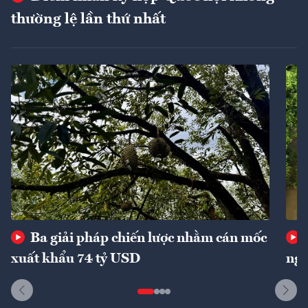
thường lệ lần thứ nhất
Ba giải pháp chiến lược nhằm cán mốc
xuất khẩu 74 tỷ USD
ngu