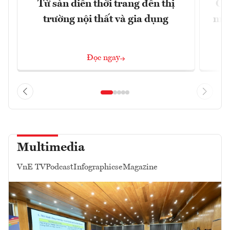
Từ sàn diễn thời trang đến thị
Cô
trường nội thất và gia dụng
mới
Đọc ngay
Multimedia
VnE TV
Podcast
Infographics
eMagazine