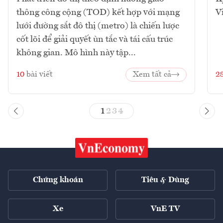
thông công cộng (TOD) kết hợp với mạng
V
lưới đường sắt đô thị (metro) là chiến lược
cốt lõi để giải quyết ùn tắc và tái cấu trúc
không gian. Mô hình này tập...
10
bài viết
Xem tất cả
2
1
2
3
4
Chứng khoán
Tiêu & Dùng
Xe
VnE TV