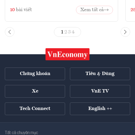
10
bài viết
Xem tất cả
2
1
2
3
4
Chứng khoán
Tiêu & Dùng
Xe
VnE TV
Tech Connect
English ++
Tất cả chuyên mục