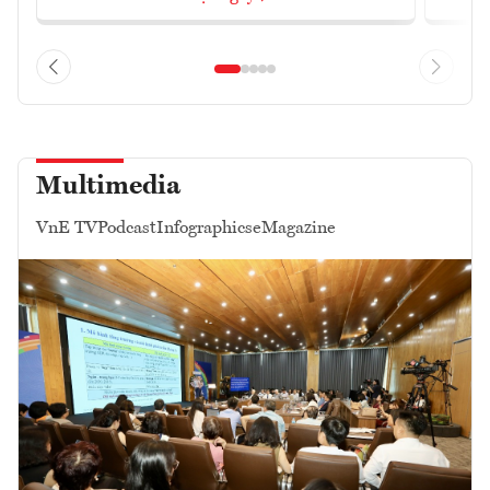
Multimedia
VnE TV
Podcast
Infographics
eMagazine