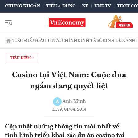
CHỨNG KHOÁN
TIÊU & DÙNG
XE
VNE TV
TECH CO
TIÊU ĐIỂM
ĐẦU TƯ
TÀI CHÍNH
KINH TẾ SỐ
KINH TẾ XANH
TIÊU ĐIỂM
Casino tại Việt Nam: Cuộc đua
ngầm đang quyết liệt
Anh Minh
A
11:39, 01/04/2014
Cập nhật những thông tin mới nhất về
tình hình triển khai các dự án casino tại