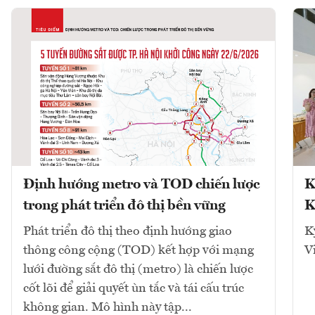
Định hướng metro và TOD chiến lược
K
trong phát triển đô thị bền vững
K
Phát triển đô thị theo định hướng giao
K
thông công cộng (TOD) kết hợp với mạng
V
lưới đường sắt đô thị (metro) là chiến lược
cốt lõi để giải quyết ùn tắc và tái cấu trúc
không gian. Mô hình này tập...