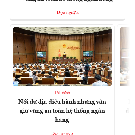
Đọc ngay
Tài chính
Nới dư địa điều hành nhưng vẫn
Đổ
giữ vững an toàn hệ thống ngân
đột
hàng
Đọc ngay