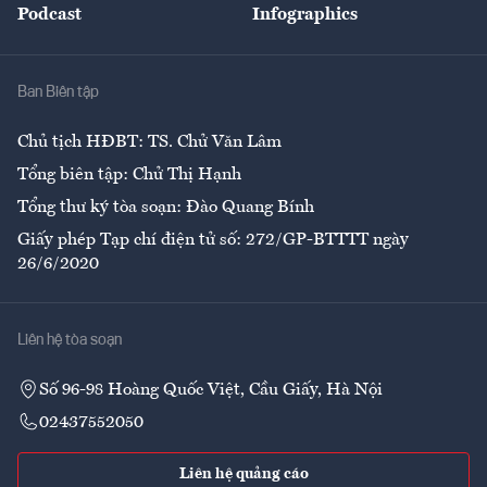
Podcast
Infographics
Giải trí
Y tế
Nhà
Ban Biên tập
Ẩm thực
Chủ tịch HĐBT: TS. Chử Văn Lâm
Tổng biên tập: Chử Thị Hạnh
Tổng thư ký tòa soạn: Đào Quang Bính
Giấy phép Tạp chí điện tử số: 272/GP-BTTTT ngày
26/6/2020
Liên hệ tòa soạn
Số 96-98 Hoàng Quốc Việt, Cầu Giấy, Hà Nội
02437552050
Liên hệ quảng cáo