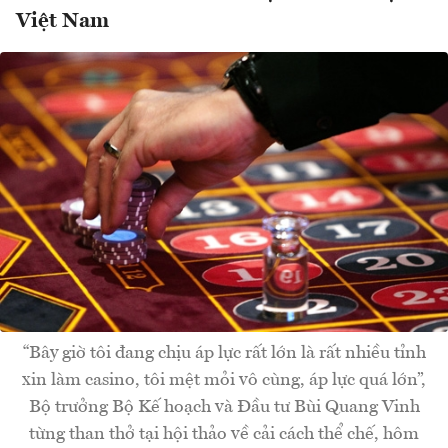
Việt Nam
“Bây giờ tôi đang chịu áp lực rất lớn là rất nhiều tỉnh
xin làm casino, tôi mệt mỏi vô cùng, áp lực quá lớn”,
Bộ trưởng Bộ Kế hoạch và Đầu tư Bùi Quang Vinh
từng than thở tại hội thảo về cải cách thể chế, hôm