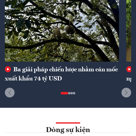
Ba giải pháp chiến lược nhằm cán mốc
xuất khẩu 74 tỷ USD
ngu
Dòng sự kiện