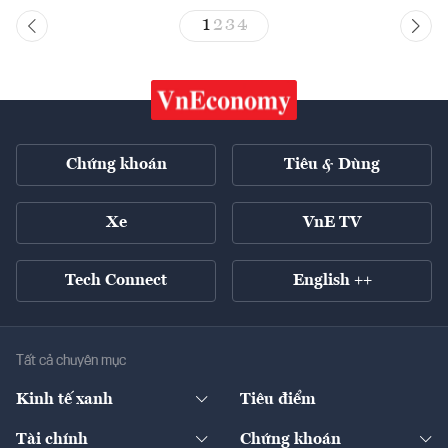
1
2
3
4
Chứng khoán
Tiêu & Dùng
Xe
VnE TV
Tech Connect
English ++
Tất cả chuyên mục
Kinh tế xanh
Tiêu điểm
Chuyển động xanh
Tài chính
Chứng khoán