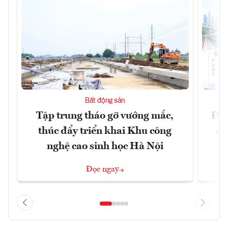
Bất động sản
Tập trung tháo gỡ vướng mắc,
Đồn
thúc đẩy triển khai Khu công
dự
nghệ cao sinh học Hà Nội
Đọc ngay