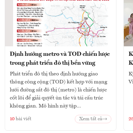
Định hướng metro và TOD chiến lược
K
trong phát triển đô thị bền vững
K
Phát triển đô thị theo định hướng giao
K
thông công cộng (TOD) kết hợp với mạng
V
lưới đường sắt đô thị (metro) là chiến lược
cốt lõi để giải quyết ùn tắc và tái cấu trúc
không gian. Mô hình này tập...
10
bài viết
Xem tất cả
2