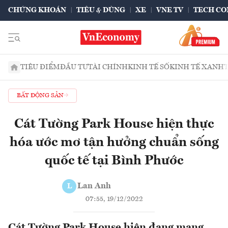
CHỨNG KHOÁN
TIÊU & DÙNG
XE
VNE TV
TECH CO
TIÊU ĐIỂM
ĐẦU TƯ
TÀI CHÍNH
KINH TẾ SỐ
KINH TẾ XANH
BẤT ĐỘNG SẢN
Cát Tường Park House hiện thực
hóa ước mơ tận hưởng chuẩn sống
quốc tế tại Bình Phước
Lan Anh
L
07:55, 19/12/2022
Cát Tường Park House hiện đang mang