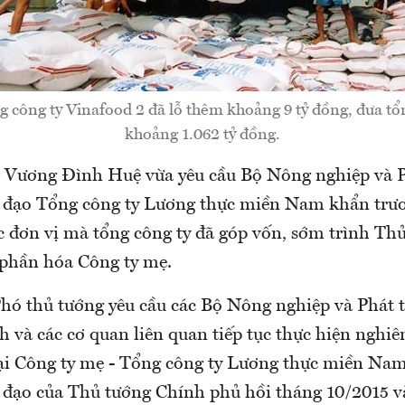
 công ty Vinafood 2 đã lỗ thêm khoảng 9 tỷ đồng, đưa tổn
khoảng 1.062 tỷ đồng.
 Vương Đình Huệ vừa yêu cầu Bộ Nông nghiệp và P
 đạo Tổng công ty Lương thực miền Nam khẩn trươ
c đơn vị mà tổng công ty đã góp vốn, sớm trình Th
phần hóa Công ty mẹ.
Phó thủ tướng yêu cầu các Bộ Nông nghiệp và Phát 
h và các cơ quan liên quan tiếp tục thực hiện nghi
 tại Công ty mẹ - Tổng công ty Lương thực miền Na
ỉ đạo của Thủ tướng Chính phủ hồi tháng 10/2015 v