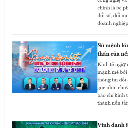
công nghệ và 
chính là bệ p
đổi số, đổi m
doanh nghiệp 
Sứ mệnh lớn
thần của nề
Kinh tế ngày 
mạnh mẽ bởi đ
thông tin dồi
góc nhìn chuy
báo chí kinh 
thành nền tản
Vinh danh 8