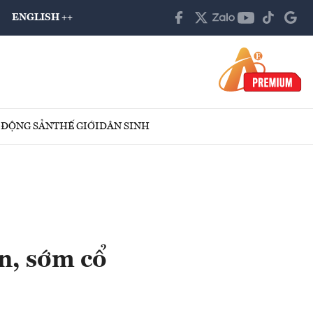
ENGLISH ++
 ĐỘNG SẢN
THẾ GIỚI
DÂN SINH
n, sớm cổ