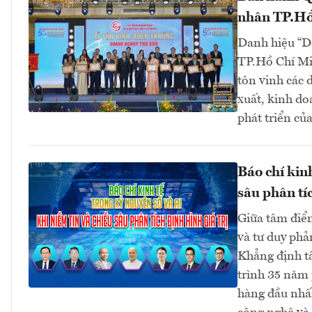
nhân TP.Hồ
Danh hiệu “D
TP.Hồ Chí Mi
tôn vinh các 
xuất, kinh do
phát triển củ
Báo chí kin
sâu phân tíc
Giữa tâm điểm
và tư duy phả
Khẳng định t
trình 35 năm 
hàng đầu nhấn