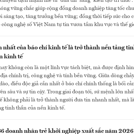
chuyển dịch mạnh mẽ từ “đưa tin” sang “kiến tạo tri thức”
hóng vững chắc giúp cộng đồng doanh nghiệp tăng tốc ch
ới sáng tạo, tăng trưởng bền vững; đồng thời tiếp sức cho 
công nghệ số Việt Nam tự tin vươn tầm khu vực và thế gi
 nhất của báo chí kinh tế là trở thành nền tảng ti
n kinh tế
nay không còn là một lĩnh vực tách biệt, mà được định hì
ịa chính trị, công nghệ và tính bền vững. Giữa dòng chả
 dào, điều độc giả cần nhất ở báo chí chính thống là bối cả
ên sâu và sự tin cậy. Trong giai đoạn tới, sứ mệnh lớn nhấ
tế không phải là trở thành người đưa tin nhanh nhất, mà là
g tinh thần của nền kinh tế.
6 doanh nhân trẻ khởi nghiệp xuất sắc năm 2026