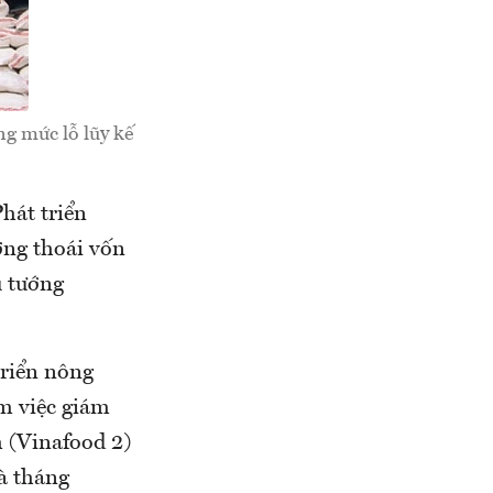
g mức lỗ lũy kế
hát triển
ng thoái vốn
ủ tướng
triển nông
êm việc giám
m (Vinafood 2)
à tháng