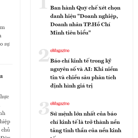
1
Ban hành Quy chế xét chọn
danh hiệu "Doanh nghiệp,
Doanh nhân TP.Hồ Chí
ằm
Minh tiêu biểu"
n
o sự
2
eMagazine
Báo chí kinh tế trong kỷ
nguyên số và AI: Khi niềm
ều
tin và chiều sâu phân tích
định hình giá trị
thực
3
eMagazine
.
nh
Sứ mệnh lớn nhất của báo
ghiệp
chí kinh tế là trở thành nền
m chủ
tảng tinh thần của nền kinh