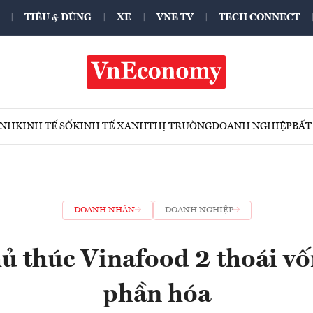
TIÊU & DÙNG
XE
VNE TV
TECH CONNECT
ÍNH
KINH TẾ SỐ
KINH TẾ XANH
THỊ TRƯỜNG
DOANH NGHIỆP
BẤT
DOANH NHÂN
DOANH NGHIỆP
ủ thúc Vinafood 2 thoái vố
phần hóa