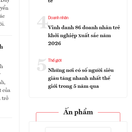
. Đây
tế
uyển
các
4
Doanh nhân
ới.
Vinh danh 86 doanh nhân trẻ
khởi nghiệp xuất sắc năm
2026
nh
5
Thế giới
nh
Những nơi có số người siêu
y
giàu tăng nhanh nhất thế
nh,
giới trong 5 năm qua
t của
 trở
Ấn phẩm