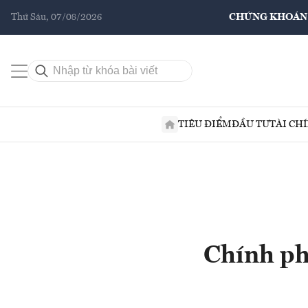
Thứ Sáu, 07/08/2026
CHỨNG KHOÁN
TIÊU ĐIỂM
ĐẦU TƯ
TÀI CH
Chính ph