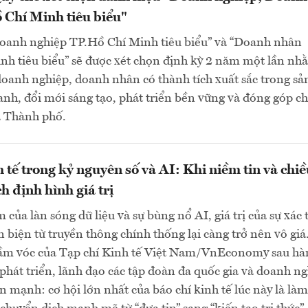
 Chí Minh tiêu biểu"
oanh nghiệp TP.Hồ Chí Minh tiêu biểu” và “Doanh nhân
nh tiêu biểu” sẽ được xét chọn định kỳ 2 năm một lần nh
doanh nghiệp, doanh nhân có thành tích xuất sắc trong sả
anh, đổi mới sáng tạo, phát triển bền vững và đóng góp ch
a Thành phố.
h tế trong kỷ nguyên số và AI: Khi niềm tin và chi
h định hình giá trị
 của làn sóng dữ liệu và sự bùng nổ AI, giá trị của sự xác 
n biện từ truyền thông chính thống lại càng trở nên vô giá
ầm vóc của Tạp chí Kinh tế Việt Nam/VnEconomy sau hà
phát triển, lãnh đạo các tập đoàn đa quốc gia và doanh n
 mạnh: cơ hội lớn nhất của báo chí kinh tế lúc này là là