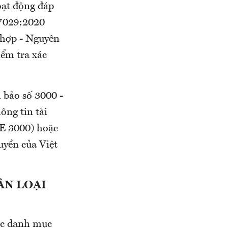
oạt động đáp
17029:2020
 hợp - Nguyên
iểm tra xác
 bảo số 3000 -
ông tin tài
E 3000) hoặc
uyền của Việt
ÂN LOẠI
uộc danh mục