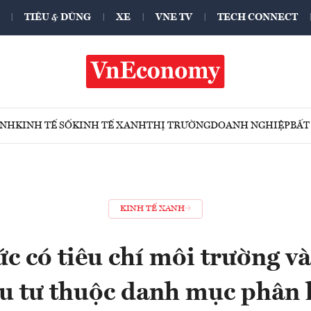
TIÊU & DÙNG
XE
VNE TV
TECH CONNECT
ÍNH
KINH TẾ SỐ
KINH TẾ XANH
THỊ TRƯỜNG
DOANH NGHIỆP
BẤT
KINH TẾ XANH
c có tiêu chí môi trường v
u tư thuộc danh mục phân 