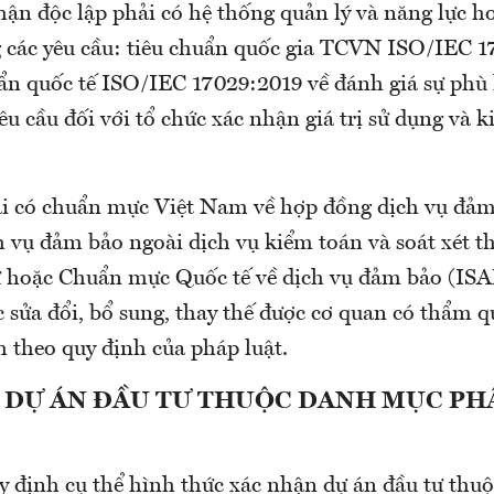
hận độc lập phải có hệ thống quản lý và năng lực h
 các yêu cầu: tiêu chuẩn quốc gia TCVN ISO/IEC 
ẩn quốc tế ISO/IEC 17029:2019 về đánh giá sự phù
êu cầu đối với tổ chức xác nhận giá trị sử dụng và k
i có chuẩn mực Việt Nam về hợp đồng dịch vụ đảm
 vụ đảm bảo ngoài dịch vụ kiểm toán và soát xét th
 hoặc Chuẩn mực Quốc tế về dịch vụ đảm bảo (ISA
 sửa đổi, bổ sung, thay thế được cơ quan có thẩm q
theo quy định của pháp luật.
 DỰ ÁN ĐẦU TƯ THUỘC DANH MỤC PH
y định cụ thể hình thức xác nhận dự án đầu tư th