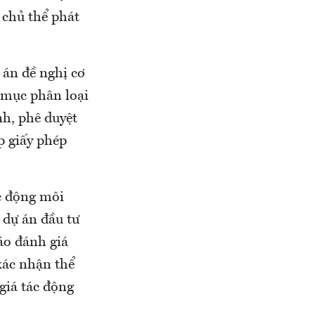
 chủ thể phát
 án đề nghị cơ
 mục phân loại
nh, phê duyệt
p giấy phép
c động môi
 dự án đầu tư
áo đánh giá
xác nhận thể
giá tác động