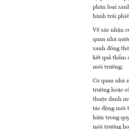
phân loại xanh
hành trái phi
Về xác nhận c
quan nhà nước
xanh đồng thời
kết quả thẩm 
môi trường;
Cơ quan nhà n
trường hoặc c
thuộc danh mụ
tác động môi 
hiện trong qu
môi trường ho