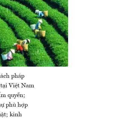
 cách pháp
 tại Việt Nam
hẩm quyền;
 sự phù hợp
uật; kinh