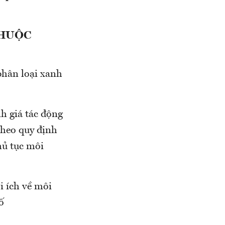
THUỘC
phân loại xanh
h giá tác động
theo quy định
hủ tục môi
 ích về môi
ố