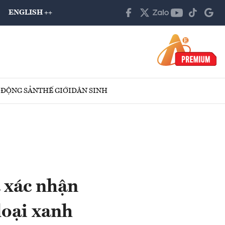
ENGLISH ++
 ĐỘNG SẢN
THẾ GIỚI
DÂN SINH
à xác nhận
loại xanh