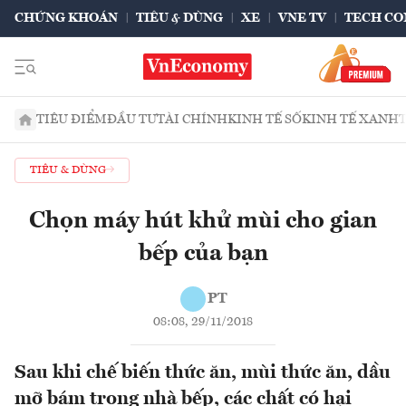
CHỨNG KHOÁN
TIÊU & DÙNG
XE
VNE TV
TECH CO
TIÊU ĐIỂM
ĐẦU TƯ
TÀI CHÍNH
KINH TẾ SỐ
KINH TẾ XANH
TIÊU & DÙNG
Chọn máy hút khử mùi cho gian
bếp của bạn
PT
08:08, 29/11/2018
Sau khi chế biến thức ăn, mùi thức ăn, dầu
mỡ bám trong nhà bếp, các chất có hại