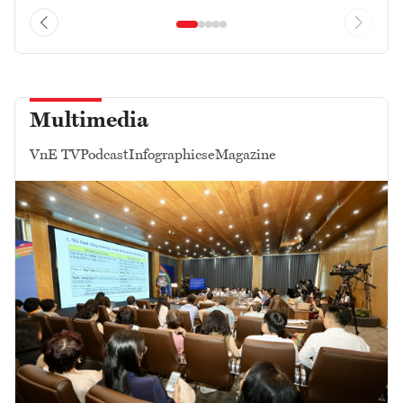
Multimedia
VnE TV
Podcast
Infographics
eMagazine