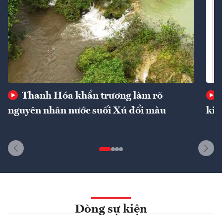
Thanh Hóa khẩn trương làm rõ
nguyên nhân nước suối Xú đổi màu
kin
Dòng sự kiện