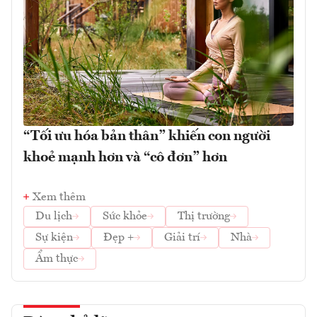
“Tối ưu hóa bản thân” khiến con người
khoẻ mạnh hơn và “cô đơn” hơn
Xem thêm
Du lịch
Sức khỏe
Thị trường
Sự kiện
Đẹp +
Giải trí
Nhà
Ẩm thực