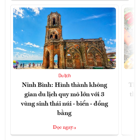
Du lịch
Ninh Bình: Hình thành không
Thế
gian du lịch quy mô lớn với 3
thự
vùng sinh thái núi - biển - đồng
bằng
Đọc ngay