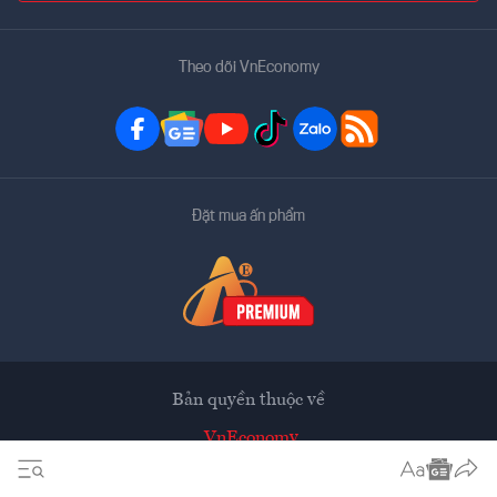
Theo dõi VnEconomy
Đặt mua ấn phẩm
Bản quyền thuộc về
VnEconomy
Tạp chí điện tử của Hội Khoa học Kinh tế Việt Nam