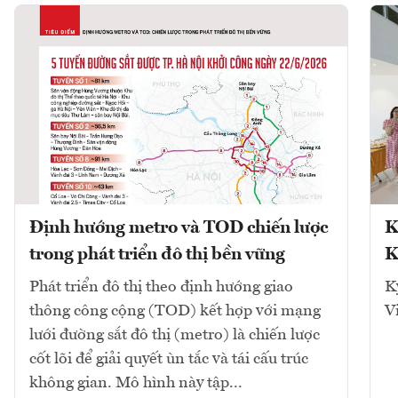
Định hướng metro và TOD chiến lược
K
trong phát triển đô thị bền vững
K
Phát triển đô thị theo định hướng giao
K
thông công cộng (TOD) kết hợp với mạng
V
lưới đường sắt đô thị (metro) là chiến lược
cốt lõi để giải quyết ùn tắc và tái cấu trúc
không gian. Mô hình này tập...