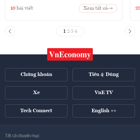
10
bài viết
Xem tất cả
2
1
2
3
4
Chứng khoán
Tiêu & Dùng
Xe
VnE TV
Tech Connect
English ++
Tất cả chuyên mục