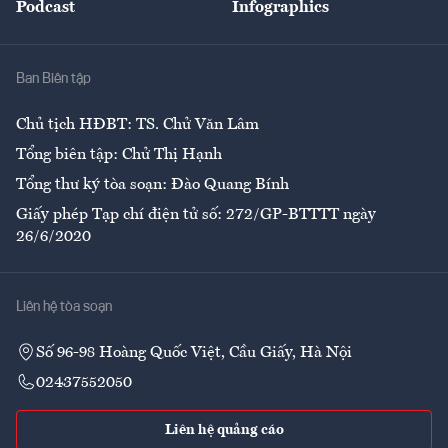
Podcast
Infographics
Giải trí
Y tế
Nhà
Ban Biên tập
Ẩm thực
Chủ tịch HĐBT: TS. Chử Văn Lâm
Tổng biên tập: Chử Thị Hạnh
Tổng thư ký tòa soạn: Đào Quang Bính
Giấy phép Tạp chí điện tử số: 272/GP-BTTTT ngày
26/6/2020
Liên hệ tòa soạn
Số 96-98 Hoàng Quốc Việt, Cầu Giấy, Hà Nội
02437552050
Liên hệ quảng cáo